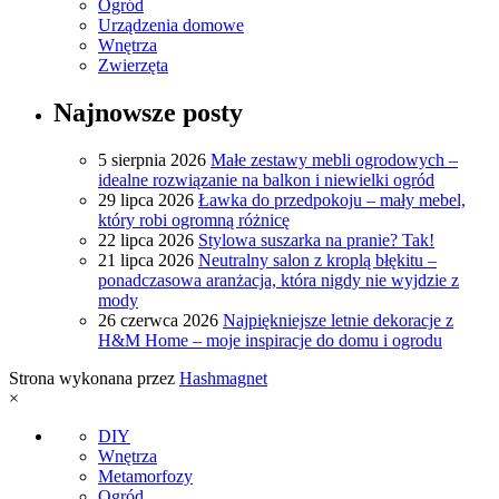
Ogród
Urządzenia domowe
Wnętrza
Zwierzęta
Najnowsze posty
5 sierpnia 2026
Małe zestawy mebli ogrodowych –
idealne rozwiązanie na balkon i niewielki ogród
29 lipca 2026
Ławka do przedpokoju – mały mebel,
który robi ogromną różnicę
22 lipca 2026
Stylowa suszarka na pranie? Tak!
21 lipca 2026
Neutralny salon z kroplą błękitu –
ponadczasowa aranżacja, która nigdy nie wyjdzie z
mody
26 czerwca 2026
Najpiękniejsze letnie dekoracje z
H&M Home – moje inspiracje do domu i ogrodu
Strona wykonana przez
Hashmagnet
×
DIY
Wnętrza
Metamorfozy
Ogród