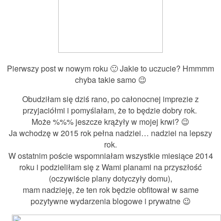
Pierwszy post w nowym roku 🙂 Jakie to uczucie? Hmmmm
chyba takie samo 😉
Obudziłam się dziś rano, po całonocnej imprezie z
przyjaciółmi i pomyślałam, że to będzie dobry rok.
Może %%% jeszcze krążyły w mojej krwi? 😉
Ja wchodzę w 2015 rok pełna nadziei… nadziei na lepszy
rok.
W ostatnim poście wspomniałam wszystkie miesiące 2014
roku i podzieliłam się z Wami planami na przyszłość
(oczywiście plany dotyczyły domu),
mam nadzieję, że ten rok będzie obfitował w same
pozytywne wydarzenia blogowe i prywatne 😉