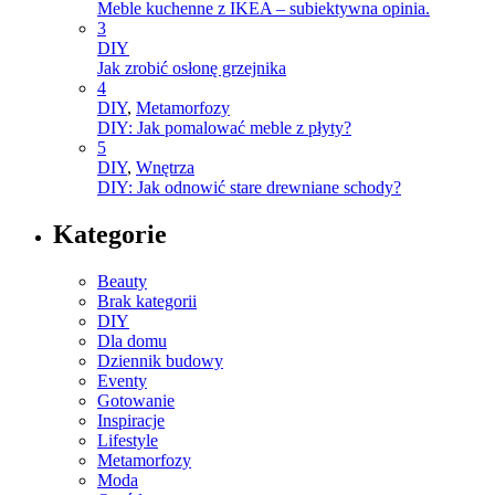
Meble kuchenne z IKEA – subiektywna opinia.
3
DIY
Jak zrobić osłonę grzejnika
4
DIY
,
Metamorfozy
DIY: Jak pomalować meble z płyty?
5
DIY
,
Wnętrza
DIY: Jak odnowić stare drewniane schody?
Kategorie
Beauty
Brak kategorii
DIY
Dla domu
Dziennik budowy
Eventy
Gotowanie
Inspiracje
Lifestyle
Metamorfozy
Moda