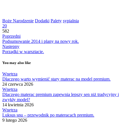
Boże Narodzenie
Dodatki
Palety
sypialnia
20
582
Poprzedni
Podsumowanie 2014 i plany na nowy rok.
Następny
Porządki w warsztacie.
You may also like
Wnętrza
Dlaczego warto wymienić stary materac na model premium.
24 czerwca 2026
Wnętrza
Dlaczego materac premium zapewnia lepszy sen niż tradycyjny i
zwykły model?
14 kwietnia 2026
Wnętrza
Luksus snu – przewodnik po materacach premium.
9 lutego 2026