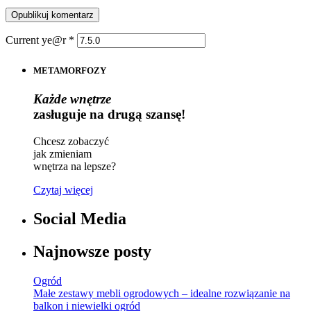
Current ye@r
*
METAMORFOZY
Każde wnętrze
zasługuje na drugą szansę!
Chcesz zobaczyć
jak zmieniam
wnętrza na lepsze?
Czytaj więcej
Social Media
Najnowsze posty
Ogród
Małe zestawy mebli ogrodowych – idealne rozwiązanie na
balkon i niewielki ogród