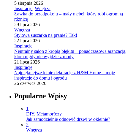
5 sierpnia 2026
Inspiracje
,
Wnętrza
Ławka do przedpokoju – mały mebel, który robi ogromną
różnicę
29 lipca 2026
Wnętrza
Stylowa suszarka na pranie? Tak!
22 lipca 2026
Inspiracje
Neutralny salon z kroplą błękitu – ponadczasowa aranżacja,
która nigdy nie wyjdzie z mody
21 lipca 2026
Inspiracje
Najpiękniejsze letnie dekoracje z H&M Home – moje
inspiracje do domu i ogrodu
26 czerwca 2026
Popularne Wpisy
1
DIY
,
Metamorfozy
Jak samodzielnie odnowić drzwi w okleinie?
2
Wnętrza