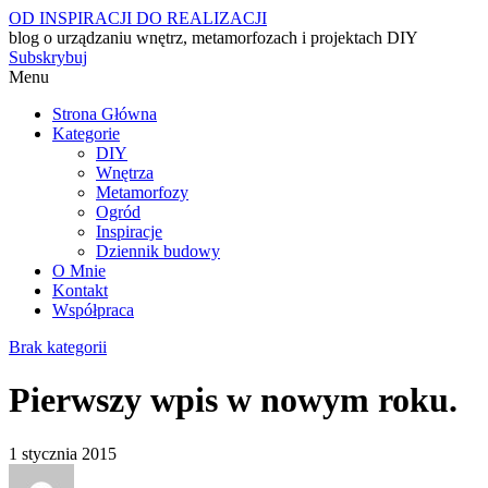
OD INSPIRACJI DO REALIZACJI
blog o urządzaniu wnętrz, metamorfozach i projektach DIY
Subskrybuj
Menu
Strona Główna
Kategorie
DIY
Wnętrza
Metamorfozy
Ogród
Inspiracje
Dziennik budowy
O Mnie
Kontakt
Współpraca
Brak kategorii
Pierwszy wpis w nowym roku.
1 stycznia 2015