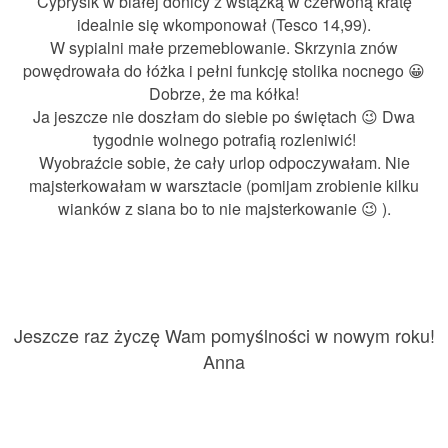
Cyprysik w białej donicy z wstążką w czerwoną kratę
idealnie się wkomponował (Tesco 14,99).
W sypialni małe przemeblowanie. Skrzynia znów
powędrowała do łóżka i pełni funkcję stolika nocnego 😀
Dobrze, że ma kółka!
Ja jeszcze nie doszłam do siebie po świętach 😉
Dwa
tygodnie wolnego potrafią rozleniwić!
Wyobraźcie sobie, że cały urlop odpoczywałam. Nie
majsterkowałam w warsztacie (pomijam zrobienie kilku
wianków z siana bo to nie majsterkowanie 😉 ).
Jeszcze raz życzę Wam pomyślności w nowym roku!
Anna