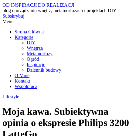
OD INSPIRACJI DO REALIZACJI
blog o urządzaniu wnętrz, metamorfozach i projektach DIY
Subskrybuj
Menu
Strona Główna
Kategorie
DIY
Wnętrza
Metamorfozy
Ogród
Inspiracje
Dziennik budowy
O Mnie
Kontakt
Współpraca
Lifestyle
Moja kawa. Subiektywna
opinia o ekspresie Philips 3200
LatteGo.