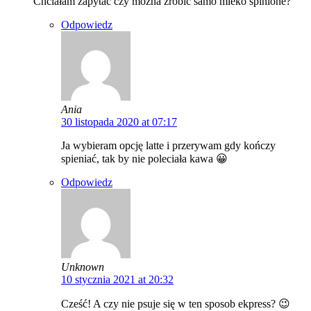
Chciałam zapytać czy można zrobić samo mleko spinione?
Odpowiedz
Ania
30 listopada 2020 at 07:17
Ja wybieram opcję latte i przerywam gdy kończy
spieniać, tak by nie poleciała kawa 😀
Odpowiedz
Unknown
10 stycznia 2021 at 20:32
Cześć! A czy nie psuje się w ten sposob ekpress? 😉