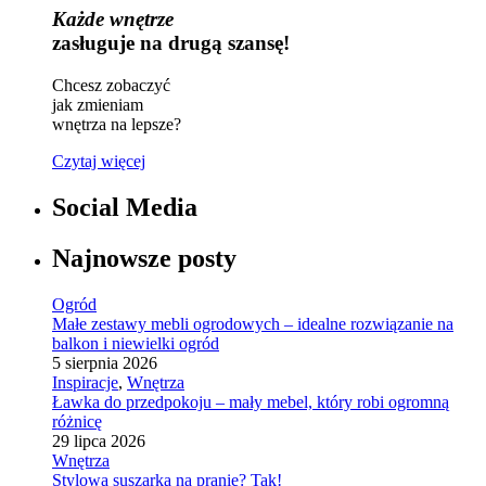
Każde wnętrze
zasługuje na drugą szansę!
Chcesz zobaczyć
jak zmieniam
wnętrza na lepsze?
Czytaj więcej
Social Media
Najnowsze posty
Ogród
Małe zestawy mebli ogrodowych – idealne rozwiązanie na
balkon i niewielki ogród
5 sierpnia 2026
Inspiracje
,
Wnętrza
Ławka do przedpokoju – mały mebel, który robi ogromną
różnicę
29 lipca 2026
Wnętrza
Stylowa suszarka na pranie? Tak!