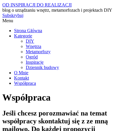
OD INSPIRACJI DO REALIZACJI
blog o urządzaniu wnętrz, metamorfozach i projektach DIY
Subskrybuj
Menu
Strona Główna
Kategorie
DIY
Wnętrza
Metamorfozy
Ogród
Inspiracje
Dziennik budowy
O Mnie
Kontakt
Współpraca
Współpraca
Jeśli chcesz porozmawiać na temat
współpracy skontaktuj się z ze mną
mailowo. Do każdej propozycji