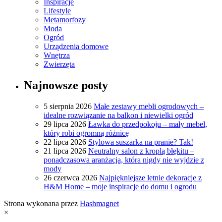
Inspiracje
Lifestyle
Metamorfozy
Moda
Ogród
Urządzenia domowe
Wnętrza
Zwierzęta
Najnowsze posty
5 sierpnia 2026
Małe zestawy mebli ogrodowych –
idealne rozwiązanie na balkon i niewielki ogród
29 lipca 2026
Ławka do przedpokoju – mały mebel,
który robi ogromną różnicę
22 lipca 2026
Stylowa suszarka na pranie? Tak!
21 lipca 2026
Neutralny salon z kroplą błękitu –
ponadczasowa aranżacja, która nigdy nie wyjdzie z
mody
26 czerwca 2026
Najpiękniejsze letnie dekoracje z
H&M Home – moje inspiracje do domu i ogrodu
Strona wykonana przez
Hashmagnet
×