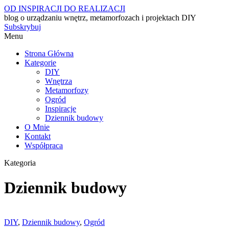
OD INSPIRACJI DO REALIZACJI
blog o urządzaniu wnętrz, metamorfozach i projektach DIY
Subskrybuj
Menu
Strona Główna
Kategorie
DIY
Wnętrza
Metamorfozy
Ogród
Inspiracje
Dziennik budowy
O Mnie
Kontakt
Współpraca
Kategoria
Dziennik budowy
DIY
,
Dziennik budowy
,
Ogród