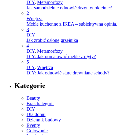
DIY
,
Metamorfozy
Jak samodzielnie odnowić drzwi w okleinie?
2
Wnętrza
Meble kuchenne z IKEA – subiektywna opinia.
3
DIY
Jak zrobić osłonę grzejnika
4
DIY
,
Metamorfozy
DIY: Jak pomalować meble z płyty?
5
DIY
,
Wnętrza
DIY: Jak odnowić stare drewniane schody?
Kategorie
Beauty
Brak kategorii
DIY
Dla domu
Dziennik budowy
Eventy
Gotowanie