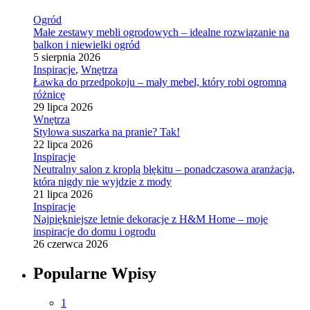
Ogród
Małe zestawy mebli ogrodowych – idealne rozwiązanie na
balkon i niewielki ogród
5 sierpnia 2026
Inspiracje
,
Wnętrza
Ławka do przedpokoju – mały mebel, który robi ogromną
różnicę
29 lipca 2026
Wnętrza
Stylowa suszarka na pranie? Tak!
22 lipca 2026
Inspiracje
Neutralny salon z kroplą błękitu – ponadczasowa aranżacja,
która nigdy nie wyjdzie z mody
21 lipca 2026
Inspiracje
Najpiękniejsze letnie dekoracje z H&M Home – moje
inspiracje do domu i ogrodu
26 czerwca 2026
Popularne Wpisy
1