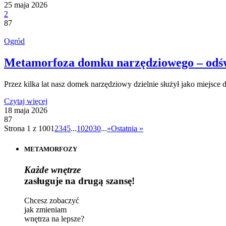
25 maja 2026
2
87
Ogród
Metamorfoza domku narzędziowego – odświe
Przez kilka lat nasz domek narzędziowy dzielnie służył jako miejs
Czytaj więcej
18 maja 2026
87
Strona 1 z 100
1
2
3
4
5
...
10
20
30
...
»
Ostatnia »
METAMORFOZY
Każde wnętrze
zasługuje na drugą szansę!
Chcesz zobaczyć
jak zmieniam
wnętrza na lepsze?