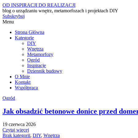
OD INSPIRACJI DO REALIZACJI
blog o urządzaniu wnętrz, metamorfozach i projektach DIY
Subskrybuj
Menu
Strona Główna
Kategorie
DIY
Wnętrza
Metamorfozy
Ogród
Inspiracje
Dziennik budowy
O Mnie
Kontakt
Współpraca
Ogród
Jak obsadzić betonowe donice przed dome
19 czerwca 2026
Czytaj więcej
Brak kategorii
,
DIY
,
Wnętrza