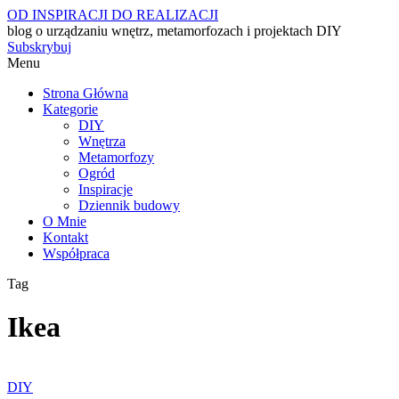
OD INSPIRACJI DO REALIZACJI
blog o urządzaniu wnętrz, metamorfozach i projektach DIY
Subskrybuj
Menu
Strona Główna
Kategorie
DIY
Wnętrza
Metamorfozy
Ogród
Inspiracje
Dziennik budowy
O Mnie
Kontakt
Współpraca
Tag
Ikea
DIY