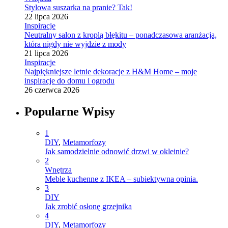
Stylowa suszarka na pranie? Tak!
22 lipca 2026
Inspiracje
Neutralny salon z kroplą błękitu – ponadczasowa aranżacja,
która nigdy nie wyjdzie z mody
21 lipca 2026
Inspiracje
Najpiękniejsze letnie dekoracje z H&M Home – moje
inspiracje do domu i ogrodu
26 czerwca 2026
Popularne Wpisy
1
DIY
,
Metamorfozy
Jak samodzielnie odnowić drzwi w okleinie?
2
Wnętrza
Meble kuchenne z IKEA – subiektywna opinia.
3
DIY
Jak zrobić osłonę grzejnika
4
DIY
,
Metamorfozy