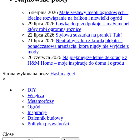
5 sierpnia 2026
Małe zestawy mebli ogrodowych –
idealne rozwiązanie na balkon i niewielki ogród
29 lipca 2026
Ławka do przedpokoju – mały mebel,
który robi ogromną różnicę
22 lipca 2026
Stylowa suszarka na pranie? Tak!
21 lipca 2026
Neutralny salon z kroplą błękitu –
ponadczasowa aranżacja, która nigdy nie wyjdzie z
mody
26 czerwca 2026
Najpiękniejsze letnie dekoracje z
H&M Home – moje inspiracje do domu i ogrodu
Strona wykonana przez
Hashmagnet
×
DIY
Wnętrza
Metamorfozy
Ogród
Inspiracje
Dziennik budowy
Polityka prywatności
Close