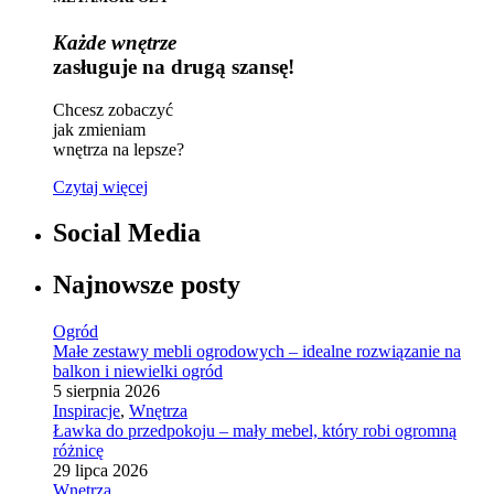
Każde wnętrze
zasługuje na drugą szansę!
Chcesz zobaczyć
jak zmieniam
wnętrza na lepsze?
Czytaj więcej
Social Media
Najnowsze posty
Ogród
Małe zestawy mebli ogrodowych – idealne rozwiązanie na
balkon i niewielki ogród
5 sierpnia 2026
Inspiracje
,
Wnętrza
Ławka do przedpokoju – mały mebel, który robi ogromną
różnicę
29 lipca 2026
Wnętrza