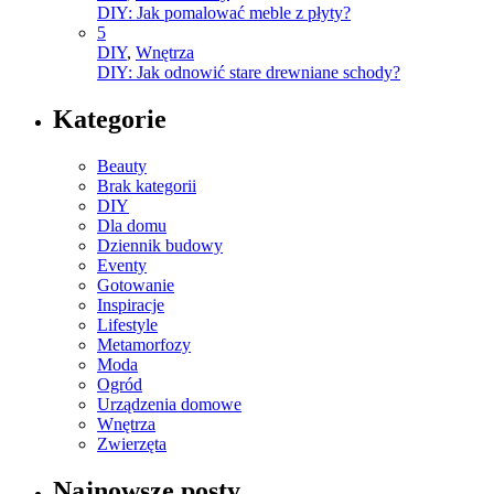
DIY: Jak pomalować meble z płyty?
5
DIY
,
Wnętrza
DIY: Jak odnowić stare drewniane schody?
Kategorie
Beauty
Brak kategorii
DIY
Dla domu
Dziennik budowy
Eventy
Gotowanie
Inspiracje
Lifestyle
Metamorfozy
Moda
Ogród
Urządzenia domowe
Wnętrza
Zwierzęta
Najnowsze posty