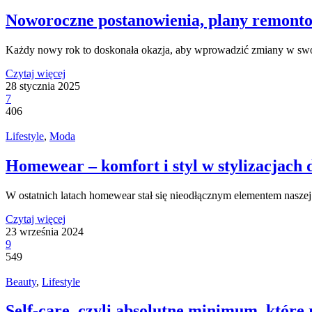
Noworoczne postanowienia, plany remonto
Każdy nowy rok to doskonała okazja, aby wprowadzić zmiany w s
Czytaj więcej
28 stycznia 2025
7
406
Lifestyle
,
Moda
Homewear – komfort i styl w stylizacjac
W ostatnich latach homewear stał się nieodłącznym elementem nasze
Czytaj więcej
23 września 2024
9
549
Beauty
,
Lifestyle
Self-care, czyli absolutne minimum, które 