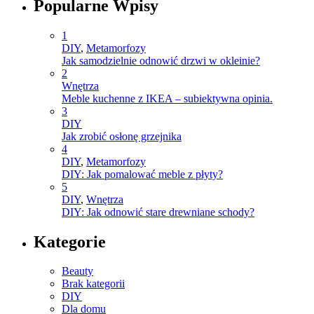
Popularne Wpisy
1
DIY
,
Metamorfozy
Jak samodzielnie odnowić drzwi w okleinie?
2
Wnętrza
Meble kuchenne z IKEA – subiektywna opinia.
3
DIY
Jak zrobić osłonę grzejnika
4
DIY
,
Metamorfozy
DIY: Jak pomalować meble z płyty?
5
DIY
,
Wnętrza
DIY: Jak odnowić stare drewniane schody?
Kategorie
Beauty
Brak kategorii
DIY
Dla domu