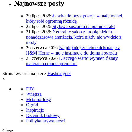
Najnowsze posty
29 lipca 2026
Ławka do przedpokoju – mały mebel,
który robi ogromną różnicę
22 lipca 2026
Stylowa suszarka na pranie? Tak!
21 lipca 2026
Neutralny salon z kroplą błękitu –
ponadczasowa aranżacja, która nigdy nie wyjdzie z
mody
26 czerwca 2026
Najpiękniejsze letnie dekoracje z
H&M Home – moje inspiracje do domu i ogrodu
24 czerwca 2026
Dlaczego warto wymienić stary
materac na model premium.
Strona wykonana przez
Hashmagnet
×
DIY
Wnętrza
Metamorfozy
Ogród
Inspiracje
Dziennik budowy
Polityka prywatności
Close