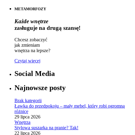
METAMORFOZY
Każde wnętrze
zasługuje na drugą szansę!
Chcesz zobaczyć
jak zmieniam
wnętrza na lepsze?
Czytaj więcej
Social Media
Najnowsze posty
Brak kategorii
Ławka do przedpokoju – mały mebel, który robi ogromną
różnicę
29 lipca 2026
Wnętrza
Stylowa suszarka na pranie? Tak!
22 lipca 2026