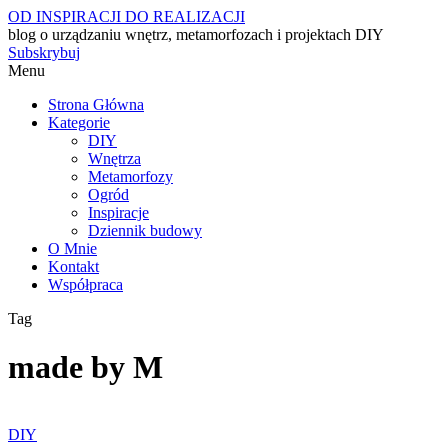
OD INSPIRACJI DO REALIZACJI
blog o urządzaniu wnętrz, metamorfozach i projektach DIY
Subskrybuj
Menu
Strona Główna
Kategorie
DIY
Wnętrza
Metamorfozy
Ogród
Inspiracje
Dziennik budowy
O Mnie
Kontakt
Współpraca
Tag
made by M
DIY