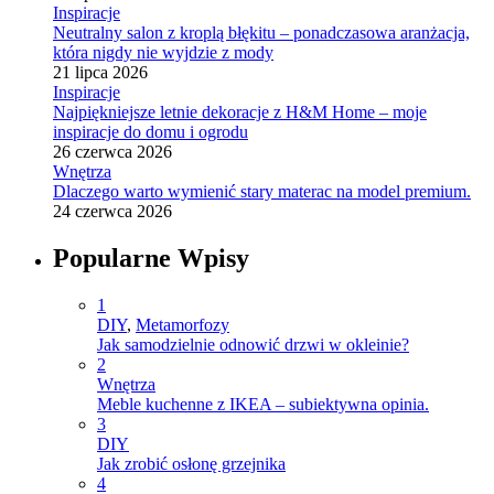
Inspiracje
Neutralny salon z kroplą błękitu – ponadczasowa aranżacja,
która nigdy nie wyjdzie z mody
21 lipca 2026
Inspiracje
Najpiękniejsze letnie dekoracje z H&M Home – moje
inspiracje do domu i ogrodu
26 czerwca 2026
Wnętrza
Dlaczego warto wymienić stary materac na model premium.
24 czerwca 2026
Popularne Wpisy
1
DIY
,
Metamorfozy
Jak samodzielnie odnowić drzwi w okleinie?
2
Wnętrza
Meble kuchenne z IKEA – subiektywna opinia.
3
DIY
Jak zrobić osłonę grzejnika
4