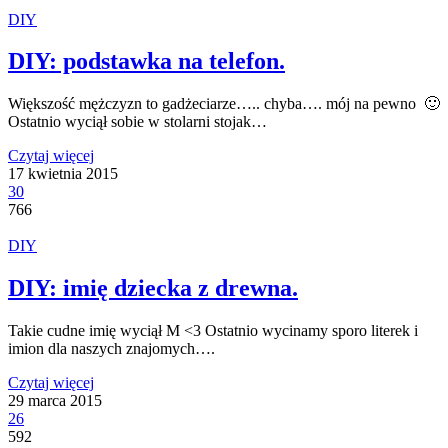
DIY
DIY: podstawka na telefon.
Większość mężczyzn to gadżeciarze….. chyba…. mój na pewno 🙂
Ostatnio wyciął sobie w stolarni stojak…
Czytaj więcej
17 kwietnia 2015
30
766
DIY
DIY: imię dziecka z drewna.
Takie cudne imię wyciął M <3 Ostatnio wycinamy sporo literek i
imion dla naszych znajomych….
Czytaj więcej
29 marca 2015
26
592