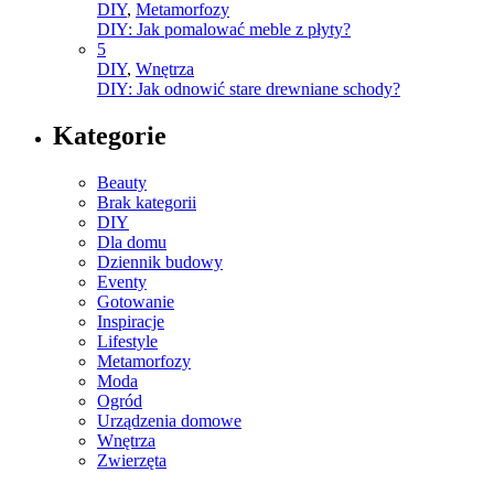
DIY
,
Metamorfozy
DIY: Jak pomalować meble z płyty?
5
DIY
,
Wnętrza
DIY: Jak odnowić stare drewniane schody?
Kategorie
Beauty
Brak kategorii
DIY
Dla domu
Dziennik budowy
Eventy
Gotowanie
Inspiracje
Lifestyle
Metamorfozy
Moda
Ogród
Urządzenia domowe
Wnętrza
Zwierzęta