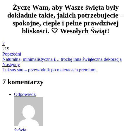
Życzę Wam, aby Wasze święta były
dokładnie takie, jakich potrzebujecie –
spokojne, ciepłe i pełne prawdziwej
bliskości. 🤍 Wesołych Świąt!
7
219
Poprzedni
Naturalna, minimalistyczna i… trochę inna świąteczna dekoracja
Następny
Luksus snu – przewodnik po materacach premium.
7 komentarzy
Odpowiedz
Sylwia