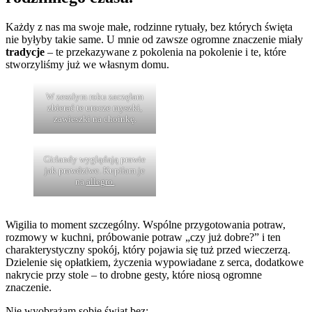
Każdy z nas ma swoje małe, rodzinne rytuały, bez których święta
nie byłyby takie same. U mnie od zawsze ogromne znaczenie miały
tradycje
– te przekazywane z pokolenia na pokolenie i te, które
stworzyliśmy już we własnym domu.
W zeszłym roku zaczęłam
zbierać te urocze myszki,
zawieszki na choinkę.
Girlandy wyglądają prawie
jak prawdziwe. Kupiłam je
na
allegro.
Wigilia to moment szczególny. Wspólne przygotowania potraw,
rozmowy w kuchni, próbowanie potraw „czy już dobre?” i ten
charakterystyczny spokój, który pojawia się tuż przed wieczerzą.
Dzielenie się opłatkiem, życzenia wypowiadane z serca, dodatkowe
nakrycie przy stole – to drobne gesty, które niosą ogromne
znaczenie.
Nie wyobrażam sobie świąt bez: