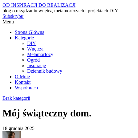
OD INSPIRACJI DO REALIZACJI
blog o urządzaniu wnętrz, metamorfozach i projektach DIY
Subskrybuj
Menu
Strona Główna
Kategorie
DIY
Wnętrza
Metamorfozy
Ogród
Inspiracje
Dziennik budowy
O Mnie
Kontakt
Współpraca
Brak kategorii
Mój świąteczny dom.
18 grudnia 2025