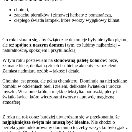
choinki,
zapachu pierników i zimowej herbaty z pomarańczą,
ciepłego światła lampek, które tworzy wyjątkowy klimat.
Co roku staram się, aby świąteczne dekoracje były nie tylko piękne,
ale też
spójne z naszym domem
i tym, co lubimy najbardziej –
naturalnością, spokojem i przytulnością.
W tym roku postawiłam na
stonowaną paletę kolorów
: beże,
złamane biele, delikatną zieleń i subtelne akcenty szarozieleni.
Zamiast nadmiaru ozdób – jakość i detale.
Choinka jest prosta, ale pełna charakteru. Dominują na niej szklane
bombki w odcieniach bieli i zieleni, delikatne światełka i urocze
myszki. W salonie królują miękkie tekstylia: poduszki, pledy i
światło świec, które wieczorami tworzy naprawdę magiczną
atmosferę.
Z roku na rok coraz bardziej utwierdzam się w przekonaniu, że
najpiękniejsze święta nie muszą być idealne
. Nie chodzi o
perfekcyjnie udekorowany dom ani o to, żeby wszystko było „jak z