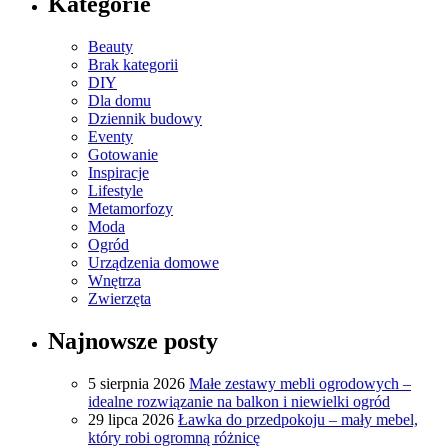
Kategorie
Beauty
Brak kategorii
DIY
Dla domu
Dziennik budowy
Eventy
Gotowanie
Inspiracje
Lifestyle
Metamorfozy
Moda
Ogród
Urządzenia domowe
Wnętrza
Zwierzęta
Najnowsze posty
5 sierpnia 2026
Małe zestawy mebli ogrodowych –
idealne rozwiązanie na balkon i niewielki ogród
29 lipca 2026
Ławka do przedpokoju – mały mebel,
który robi ogromną różnicę