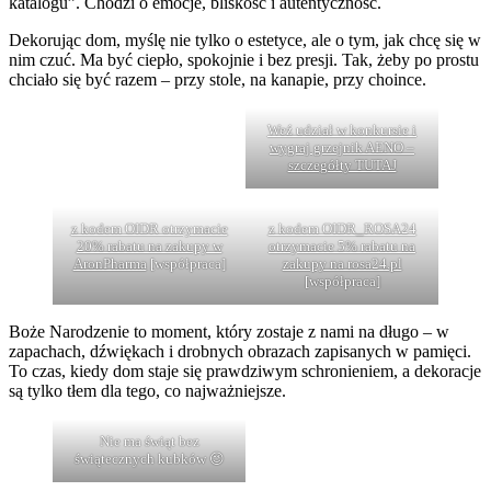
katalogu”. Chodzi o emocje, bliskość i autentyczność.
Dekorując dom, myślę nie tylko o estetyce, ale o tym, jak chcę się w
nim czuć. Ma być ciepło, spokojnie i bez presji. Tak, żeby po prostu
chciało się być razem – przy stole, na kanapie, przy choince.
Weź udział w konkursie i
wygraj grzejnik AENO –
szczegółty TUTAJ
z kodem OIDR otrzymacie
z kodem OIDR_ROSA24
20% rabatu na zakupy w
otrzymacie 5% rabatu na
AronPharma
[współpraca]
zakupy na rosa24.pl
[współpraca]
Boże Narodzenie to moment, który zostaje z nami na długo – w
zapachach, dźwiękach i drobnych obrazach zapisanych w pamięci.
To czas, kiedy dom staje się prawdziwym schronieniem, a dekoracje
są tylko tłem dla tego, co najważniejsze.
Nie ma świąt bez
świątecznych kubków 😉