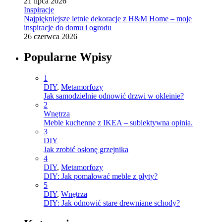
21 lipca 2026
Inspiracje
Najpiękniejsze letnie dekoracje z H&M Home – moje
inspiracje do domu i ogrodu
26 czerwca 2026
Popularne Wpisy
1
DIY
,
Metamorfozy
Jak samodzielnie odnowić drzwi w okleinie?
2
Wnętrza
Meble kuchenne z IKEA – subiektywna opinia.
3
DIY
Jak zrobić osłonę grzejnika
4
DIY
,
Metamorfozy
DIY: Jak pomalować meble z płyty?
5
DIY
,
Wnętrza
DIY: Jak odnowić stare drewniane schody?