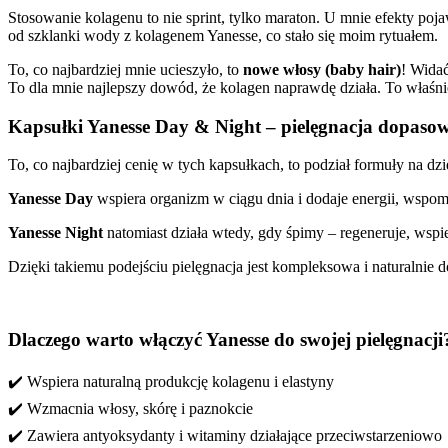
Stosowanie kolagenu to nie sprint, tylko maraton. U mnie efekty po
od szklanki wody z kolagenem Yanesse, co stało się moim rytuałem.
To, co najbardziej mnie ucieszyło, to
nowe włosy (baby hair)
! Widać
To dla mnie najlepszy dowód, że kolagen naprawdę działa. To właśn
Kapsułki Yanesse Day & Night – pielęgnacja dopaso
To, co najbardziej cenię w tych kapsułkach, to podział formuły na dzi
Yanesse Day
wspiera organizm w ciągu dnia i dodaje energii, wspo
Yanesse Night
natomiast działa wtedy, gdy śpimy – regeneruje, wsp
Dzięki takiemu podejściu pielęgnacja jest kompleksowa i naturalnie
Dlaczego warto włączyć Yanesse do swojej pielęgnacji
✔️ Wspiera naturalną produkcję kolagenu i elastyny
✔️ Wzmacnia włosy, skórę i paznokcie
✔️ Zawiera antyoksydanty i witaminy działające przeciwstarzeniowo