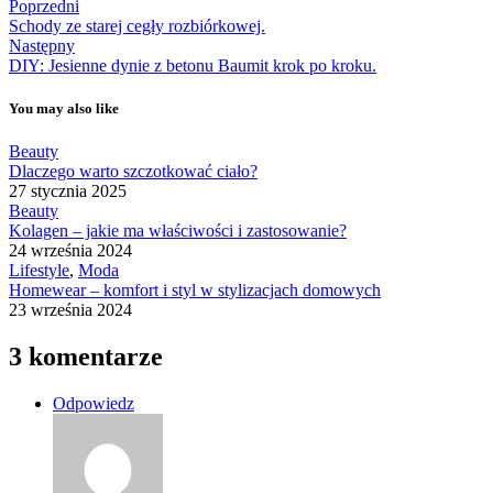
Poprzedni
Schody ze starej cegły rozbiórkowej.
Następny
DIY: Jesienne dynie z betonu Baumit krok po kroku.
You may also like
Beauty
Dlaczego warto szczotkować ciało?
27 stycznia 2025
Beauty
Kolagen – jakie ma właściwości i zastosowanie?
24 września 2024
Lifestyle
,
Moda
Homewear – komfort i styl w stylizacjach domowych
23 września 2024
3 komentarze
Odpowiedz