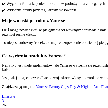
✔️ Wygodna forma kapsułek – idealna w podróży i dla zabieganych
✔️ Widoczne efekty przy regularnym stosowaniu
Moje wnioski po roku z Yanesse
Dziś mogę powiedzieć, że pielęgnacja od wewnątrz naprawdę działa. 
przynosi realne efekty.
To nie jest cudowny środek, ale mądre uzupełnienie codziennej pielęg
Co wyróżnia produkty Yanesse?
Na rynku jest wiele suplementów, ale Yanesse wyróżnia się przemyśl
kobiet.
Jeśli, tak jak ja, chcesz zadbać o swoją skórę, włosy i paznokcie w 
Znajdziesz ją tutaj 👉
Yanesse Beauty Caps Day & Night – AronPha
Lifestyle
3
262