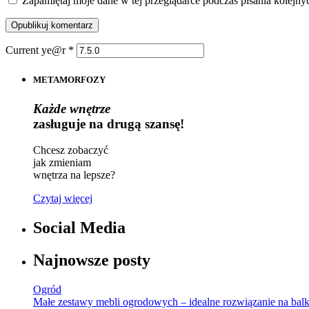
Zapamiętaj moje dane w tej przeglądarce podczas pisania kolejny
Current ye@r
*
METAMORFOZY
Każde wnętrze
zasługuje na drugą szansę!
Chcesz zobaczyć
jak zmieniam
wnętrza na lepsze?
Czytaj więcej
Social Media
Najnowsze posty
Ogród
Małe zestawy mebli ogrodowych – idealne rozwiązanie na balk