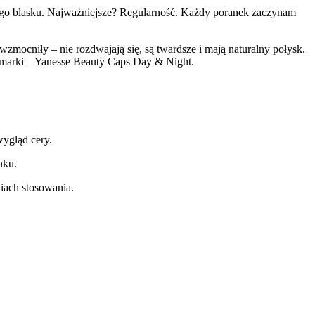
rowego blasku. Najważniejsze? Regularność. Każdy poranek zaczynam
ę wzmocniły – nie rozdwajają się, są twardsze i mają naturalny połysk.
t marki – Yanesse Beauty Caps Day & Night.
ygląd cery.
nku.
iach stosowania.