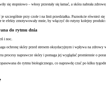
jawiły się stopniowo – włosy przestały się łamać, a skóra nabrała zd
 je szczególnie przy czole i na linii przedziałka. Paznokcie również si
ie te efekty zmotywowały mnie, by włączyć do rutyny kolejny produk
wana do rytmu dnia
eń i noc.
maga ochronę skóry przed stresem oksydacyjnym i wpływa na zdrowy w
iera procesy naprawcze skóry i pomaga jej wyglądać promiennie o pora
 dopasowana do rytmu biologicznego, co naprawdę czuć po kilku tygodn
?