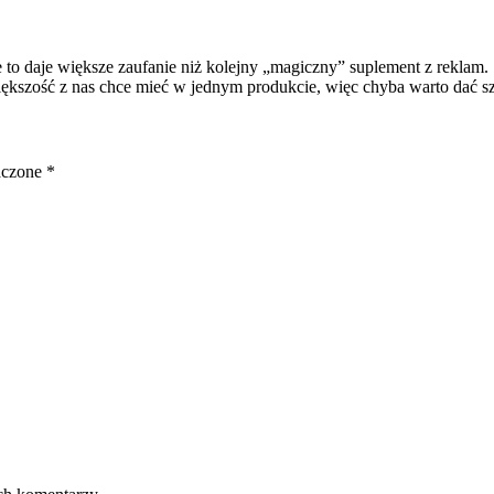
e to daje większe zaufanie niż kolejny „magiczny” suplement z reklam.
kszość z nas chce mieć w jednym produkcie, więc chyba warto dać szans
aczone
*