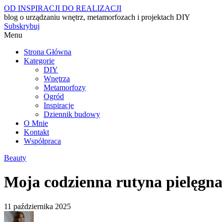
OD INSPIRACJI DO REALIZACJI
blog o urządzaniu wnętrz, metamorfozach i projektach DIY
Subskrybuj
Menu
Strona Główna
Kategorie
DIY
Wnętrza
Metamorfozy
Ogród
Inspiracje
Dziennik budowy
O Mnie
Kontakt
Współpraca
Beauty
Moja codzienna rutyna pielęgna
11 października 2025