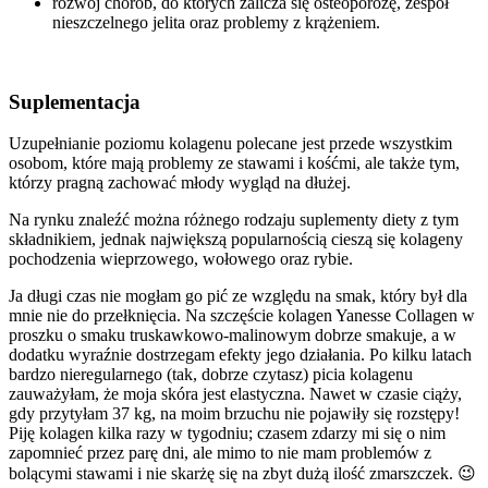
rozwój chorób, do których zalicza się osteoporozę, zespół
nieszczelnego jelita oraz problemy z krążeniem.
Suplementacja
Uzupełnianie poziomu kolagenu polecane jest przede wszystkim
osobom, które mają problemy ze stawami i kośćmi, ale także tym,
którzy pragną zachować młody wygląd na dłużej.
Na rynku znaleźć można różnego rodzaju suplementy diety z tym
składnikiem, jednak największą popularnością cieszą się kolageny
pochodzenia wieprzowego, wołowego oraz rybie.
Ja długi czas nie mogłam go pić ze względu na smak, który był dla
mnie nie do przełknięcia. Na szczęście kolagen Yanesse Collagen w
proszku o smaku truskawkowo-malinowym dobrze smakuje, a w
dodatku wyraźnie dostrzegam efekty jego działania. Po kilku latach
bardzo nieregularnego (tak, dobrze czytasz) picia kolagenu
zauważyłam, że moja skóra jest elastyczna. Nawet w czasie ciąży,
gdy przytyłam 37 kg, na moim brzuchu nie pojawiły się rozstępy!
Piję kolagen kilka razy w tygodniu; czasem zdarzy mi się o nim
zapomnieć przez parę dni, ale mimo to nie mam problemów z
bolącymi stawami i nie skarżę się na zbyt dużą ilość zmarszczek. 😉