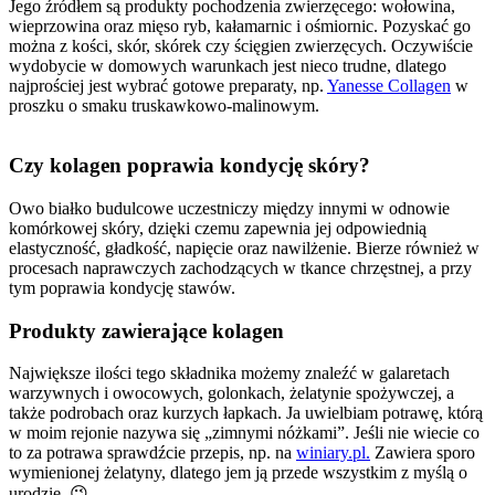
Jego źródłem są produkty pochodzenia zwierzęcego: wołowina,
wieprzowina oraz mięso ryb, kałamarnic i ośmiornic. Pozyskać go
można z kości, skór, skórek czy ścięgien zwierzęcych. Oczywiście
wydobycie w domowych warunkach jest nieco trudne, dlatego
najprościej jest wybrać gotowe preparaty, np.
Yanesse Collagen
w
proszku o smaku truskawkowo-malinowym.
Czy kolagen poprawia kondycję skóry?
Owo białko budulcowe uczestniczy między innymi w odnowie
komórkowej skóry, dzięki czemu zapewnia jej odpowiednią
elastyczność, gładkość, napięcie oraz nawilżenie. Bierze również w
procesach naprawczych zachodzących w tkance chrzęstnej, a przy
tym poprawia kondycję stawów.
Produkty zawierające kolagen
Największe ilości tego składnika możemy znaleźć w galaretach
warzywnych i owocowych, golonkach, żelatynie spożywczej, a
także podrobach oraz kurzych łapkach. Ja uwielbiam potrawę, którą
w moim rejonie nazywa się „zimnymi nóżkami”. Jeśli nie wiecie co
to za potrawa sprawdźcie przepis, np. na
winiary.pl.
Zawiera sporo
wymienionej żelatyny, dlatego jem ją przede wszystkim z myślą o
urodzie. 😉