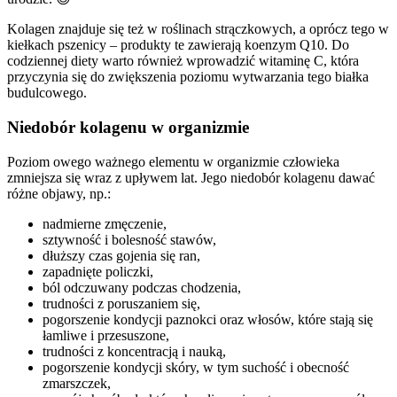
Kolagen znajduje się też w roślinach strączkowych, a oprócz tego w
kiełkach pszenicy – produkty te zawierają koenzym Q10. Do
codziennej diety warto również wprowadzić witaminę C, która
przyczynia się do zwiększenia poziomu wytwarzania tego białka
budulcowego.
Niedobór kolagenu w organizmie
Poziom owego ważnego elementu w organizmie człowieka
zmniejsza się wraz z upływem lat. Jego niedobór kolagenu dawać
różne objawy, np.:
nadmierne zmęczenie,
sztywność i bolesność stawów,
dłuższy czas gojenia się ran,
zapadnięte policzki,
ból odczuwany podczas chodzenia,
trudności z poruszaniem się,
pogorszenie kondycji paznokci oraz włosów, które stają się
łamliwe i przesuszone,
trudności z koncentracją i nauką,
pogorszenie kondycji skóry, w tym suchość i obecność
zmarszczek,