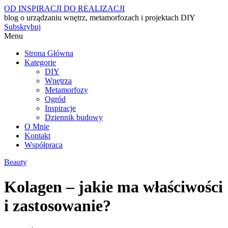
OD INSPIRACJI DO REALIZACJI
blog o urządzaniu wnętrz, metamorfozach i projektach DIY
Subskrybuj
Menu
Strona Główna
Kategorie
DIY
Wnętrza
Metamorfozy
Ogród
Inspiracje
Dziennik budowy
O Mnie
Kontakt
Współpraca
Beauty
Kolagen – jakie ma właściwości
i zastosowanie?