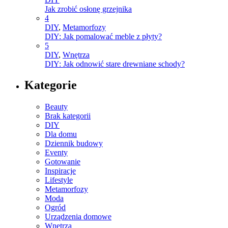
Jak zrobić osłonę grzejnika
4
DIY
,
Metamorfozy
DIY: Jak pomalować meble z płyty?
5
DIY
,
Wnętrza
DIY: Jak odnowić stare drewniane schody?
Kategorie
Beauty
Brak kategorii
DIY
Dla domu
Dziennik budowy
Eventy
Gotowanie
Inspiracje
Lifestyle
Metamorfozy
Moda
Ogród
Urządzenia domowe
Wnętrza