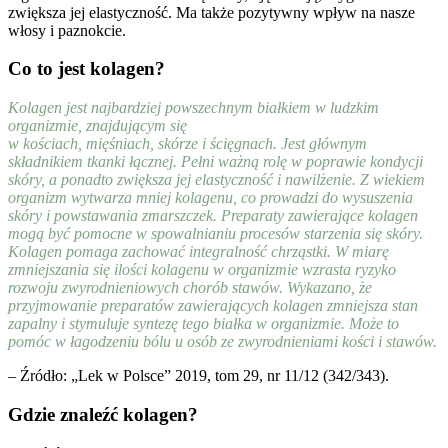
zwiększa jej elastyczność. Ma także pozytywny wpływ na nasze
włosy i paznokcie.
Co to jest kolagen?
Kolagen jest najbardziej powszechnym białkiem w ludzkim
organizmie, znajdującym się
w kościach, mięśniach, skórze i ścięgnach. Jest głównym
składnikiem tkanki łącznej. Pełni ważną rolę w poprawie kondycji
skóry, a ponadto zwiększa jej elastyczność i nawilżenie. Z wiekiem
organizm wytwarza mniej kolagenu, co prowadzi do wysuszenia
skóry i powstawania zmarszczek. Preparaty zawierające kolagen
mogą być pomocne w spowalnianiu procesów starzenia się skóry.
Kolagen pomaga zachować integralność chrząstki. W miarę
zmniejszania się ilości kolagenu w organizmie wzrasta ryzyko
rozwoju zwyrodnieniowych chorób stawów. Wykazano, że
przyjmowanie preparatów zawierających kolagen zmniejsza stan
zapalny i stymuluje syntezę tego białka w organizmie. Może to
pomóc w łagodzeniu bólu u osób ze zwyrodnieniami kości i stawów.
– Źródło: „Lek w Polsce” 2019, tom 29, nr 11/12 (342/343).
Gdzie znaleźć kolagen?