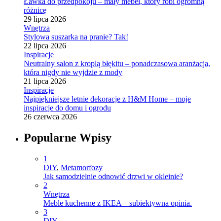
Ławka do przedpokoju – mały mebel, który robi ogromną
różnicę
29 lipca 2026
Wnętrza
Stylowa suszarka na pranie? Tak!
22 lipca 2026
Inspiracje
Neutralny salon z kroplą błękitu – ponadczasowa aranżacja,
która nigdy nie wyjdzie z mody
21 lipca 2026
Inspiracje
Najpiękniejsze letnie dekoracje z H&M Home – moje
inspiracje do domu i ogrodu
26 czerwca 2026
Popularne Wpisy
1
DIY
,
Metamorfozy
Jak samodzielnie odnowić drzwi w okleinie?
2
Wnętrza
Meble kuchenne z IKEA – subiektywna opinia.
3
DIY