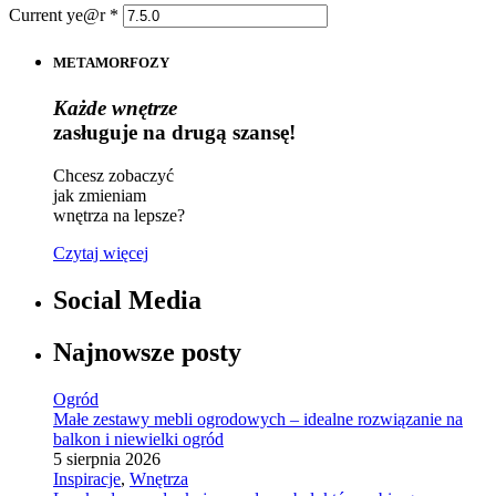
Current ye@r
*
METAMORFOZY
Każde wnętrze
zasługuje na drugą szansę!
Chcesz zobaczyć
jak zmieniam
wnętrza na lepsze?
Czytaj więcej
Social Media
Najnowsze posty
Ogród
Małe zestawy mebli ogrodowych – idealne rozwiązanie na
balkon i niewielki ogród
5 sierpnia 2026
Inspiracje
,
Wnętrza