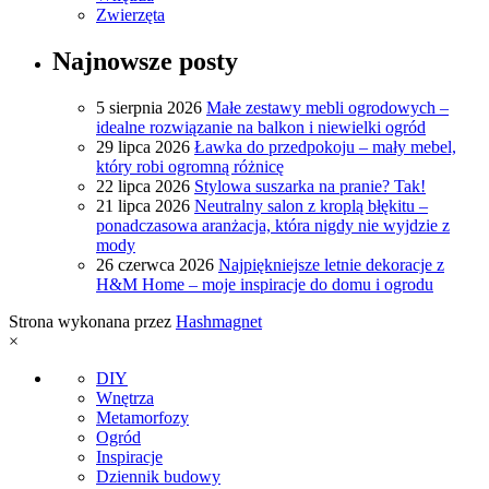
Zwierzęta
Najnowsze posty
5 sierpnia 2026
Małe zestawy mebli ogrodowych –
idealne rozwiązanie na balkon i niewielki ogród
29 lipca 2026
Ławka do przedpokoju – mały mebel,
który robi ogromną różnicę
22 lipca 2026
Stylowa suszarka na pranie? Tak!
21 lipca 2026
Neutralny salon z kroplą błękitu –
ponadczasowa aranżacja, która nigdy nie wyjdzie z
mody
26 czerwca 2026
Najpiękniejsze letnie dekoracje z
H&M Home – moje inspiracje do domu i ogrodu
Strona wykonana przez
Hashmagnet
×
DIY
Wnętrza
Metamorfozy
Ogród
Inspiracje
Dziennik budowy