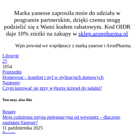
Marka yanesse zaprosiła mnie do udziału w
programie partnerskim, dzięki czemu mogę
podzielić się z Wami kodem rabatowym. Kod OIDR
daje 10% zniżki na zakupy w
sklep.aronpharma.pl
Wpis powstał we współpracy z marką yanesse i AronPharma.
Lifestyle
25
1054
Poprzedni
Homewear – komfort i styl w stylizacjach domowych
Następny
Czym kierować się przy wyborze krzeseł do jadalni?
You may also like
Beauty
Moja codzienna rutyna pielęgnacyjna od wewnątrz – dlaczego
zaufałam Yanesse?
11 października 2025
Beauty