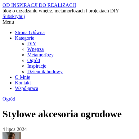
OD INSPIRACJI DO REALIZACJI
blog o urządzaniu wnętrz, metamorfozach i projektach DIY
Subskrybuj
Menu
Strona Główna
Kategorie
DIY
Wnętrza
Metamorfozy
Ogród
Inspiracje
Dziennik budowy
O Mnie
Kontakt
Współpraca
Ogród
Stylowe akcesoria ogrodowe
4 lipca 2024