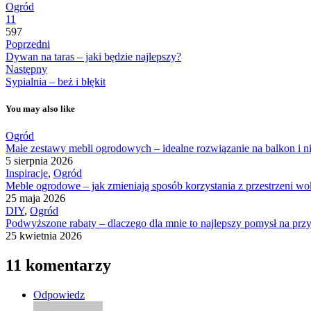
Ogród
11
597
Poprzedni
Dywan na taras – jaki będzie najlepszy?
Następny
Sypialnia – beż i błękit
You may also like
Ogród
Małe zestawy mebli ogrodowych – idealne rozwiązanie na balkon i n
5 sierpnia 2026
Inspiracje
,
Ogród
Meble ogrodowe – jak zmieniają sposób korzystania z przestrzeni w
25 maja 2026
DIY
,
Ogród
Podwyższone rabaty – dlaczego dla mnie to najlepszy pomysł na p
25 kwietnia 2026
11 komentarzy
Odpowiedz