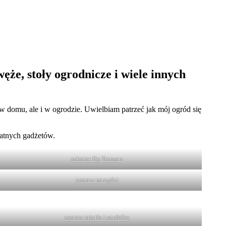
ęże, stoły ogrodnicze i wiele innych
 w domu, ale i w ogrodzie. Uwielbiam patrzeć jak mój ogród się
datnych gadżetów.
sekator By Benson
zestaw narzędzi
zestaw miotła i szufelka