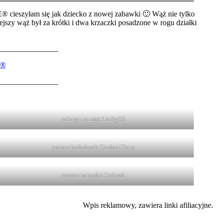
E® cieszyłam się jak dziecko z nowej zabawki 🙂 Wąż nie tylko
ejszy wąż był za krótki i dwa krzaczki posadzone w rogu działki
_______________
®
_______________
uchwyt na wąż Livlig53
zestaw końcówek Garden Glory
zestaw narzędzi Colwelt
Wpis reklamowy, zawiera linki afiliacyjne.