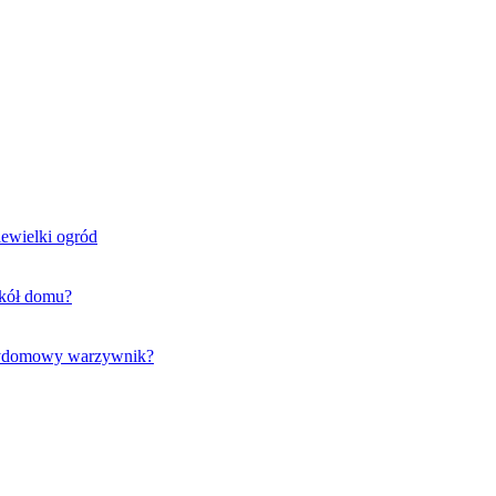
iewielki ogród
okół domu?
rzydomowy warzywnik?