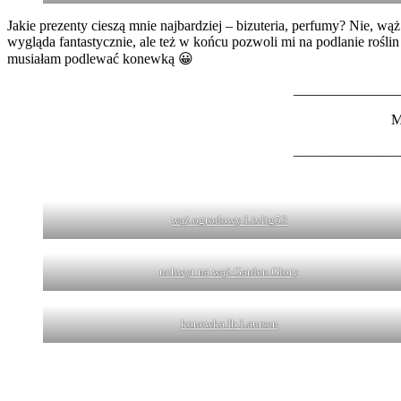
Jakie prezenty cieszą mnie najbardziej – bizuteria, perfumy? Nie,
wygląda fantastycznie, ale też w końcu pozwoli mi na podlanie rośli
musiałam podlewać konewką 😀
_______________
M
_______________
wąż ogrodowy Livlig53
uchwyt na wąż Garden Glory
konewka Ib Laursen