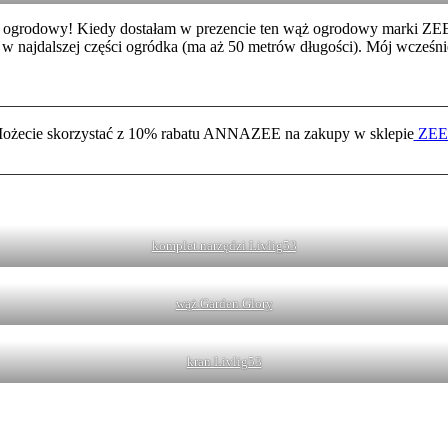
 wąż ogrodowy! Kiedy dostałam w prezencie ten wąż ogrodowy marki ZE
n w najdalszej części ogródka (ma aż 50 metrów długości). Mój wcześni
________________________________________________________
ożecie skorzystać z 10% rabatu ANNAZEE na zakupy w sklepie
ZEE
________________________________________________________
komplet narzędzi Livlig53
wąż Garden Glory
kran Livlig53