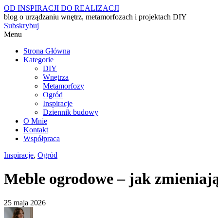
OD INSPIRACJI DO REALIZACJI
blog o urządzaniu wnętrz, metamorfozach i projektach DIY
Subskrybuj
Menu
Strona Główna
Kategorie
DIY
Wnętrza
Metamorfozy
Ogród
Inspiracje
Dziennik budowy
O Mnie
Kontakt
Współpraca
Inspiracje
,
Ogród
Meble ogrodowe – jak zmieniają
25 maja 2026