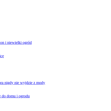
on i niewielki ogród
icę
óra nigdy nie wyjdzie z mody
e do domu i ogrodu