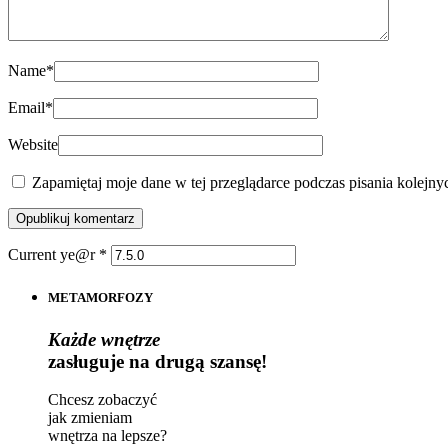
Name
*
Email
*
Website
Zapamiętaj moje dane w tej przeglądarce podczas pisania kolejny
Current ye@r
*
METAMORFOZY
Każde wnętrze
zasługuje na drugą szansę!
Chcesz zobaczyć
jak zmieniam
wnętrza na lepsze?