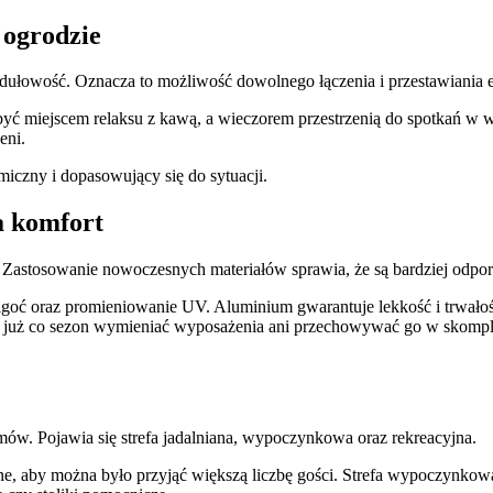
 ogrodzie
ułowość. Oznacza to możliwość dowolnego łączenia i przestawiania e
być miejscem relaksu z kawą, a wieczorem przestrzenią do spotkań w 
eni.
amiczny i dopasowujący się do sytuacji.
a komfort
 Zastosowanie nowoczesnych materiałów sprawia, że są bardziej odpor
goć oraz promieniowanie UV. Aluminium gwarantuje lekkość i trwałoś
uszą już co sezon wymieniać wyposażenia ani przechowywać go w skomp
omów. Pojawia się strefa jadalniana, wypoczynkowa oraz rekreacyjna.
ne, aby można było przyjąć większą liczbę gości. Strefa wypoczynkowa to