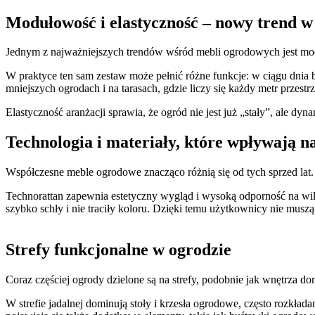
Modułowość i elastyczność – nowy trend w
Jednym z najważniejszych trendów wśród mebli ogrodowych jest mod
W praktyce ten sam zestaw może pełnić różne funkcje: w ciągu dnia 
mniejszych ogrodach i na tarasach, gdzie liczy się każdy metr przestrz
Elastyczność aranżacji sprawia, że ogród nie jest już „stały”, ale dyn
Technologia i materiały, które wpływają n
Współczesne meble ogrodowe znacząco różnią się od tych sprzed lat.
Technorattan zapewnia estetyczny wygląd i wysoką odporność na wil
szybko schły i nie traciły koloru. Dzięki temu użytkownicy nie m
Strefy funkcjonalne w ogrodzie
Coraz częściej ogrody dzielone są na strefy, podobnie jak wnętrza d
W strefie jadalnej dominują stoły i krzesła ogrodowe, często rozkłada