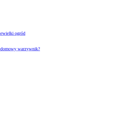
iewielki ogród
rzydomowy warzywnik?