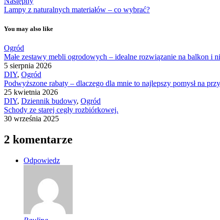
Następny
Lampy z naturalnych materiałów – co wybrać?
You may also like
Ogród
Małe zestawy mebli ogrodowych – idealne rozwiązanie na balkon i n
5 sierpnia 2026
DIY
,
Ogród
Podwyższone rabaty – dlaczego dla mnie to najlepszy pomysł na p
25 kwietnia 2026
DIY
,
Dziennik budowy
,
Ogród
Schody ze starej cegły rozbiórkowej.
30 września 2025
2 komentarze
Odpowiedz