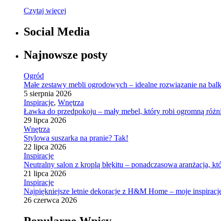
Czytaj więcej
Social Media
Najnowsze posty
Ogród
Małe zestawy mebli ogrodowych – idealne rozwiązanie na balk
5 sierpnia 2026
Inspiracje
,
Wnętrza
Ławka do przedpokoju – mały mebel, który robi ogromną różn
29 lipca 2026
Wnętrza
Stylowa suszarka na pranie? Tak!
22 lipca 2026
Inspiracje
Neutralny salon z kroplą błękitu – ponadczasowa aranżacja, kt
21 lipca 2026
Inspiracje
Najpiękniejsze letnie dekoracje z H&M Home – moje inspiracj
26 czerwca 2026
Popularne Wpisy