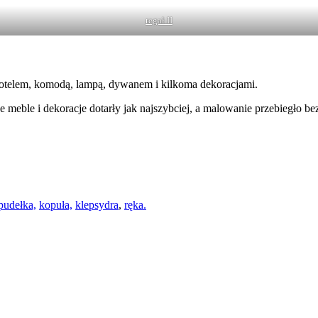
regał II
fotelem, komodą, lampą, dywanem i kilkoma dekoracjami.
ne meble i dekoracje dotarły jak najszybciej, a malowanie przebiegło 
pudełka,
kopuła,
klepsydra
,
ręka.