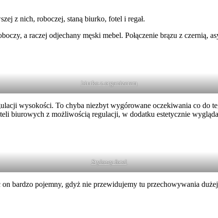
ej z nich, roboczej, staną biurko, fotel i regał.
oboczy, a raczej odjechany męski mebel. Połączenie brązu z czernią, as
biurko z organizerem
ulacji wysokości. To chyba niezbyt wygórowane oczekiwania co do te
eli biurowych z możliwością regulacji, w dodatku estetycznie wyglądaj
Stylowy fotel
 on bardzo pojemny, gdyż nie przewidujemy tu przechowywania dużej i