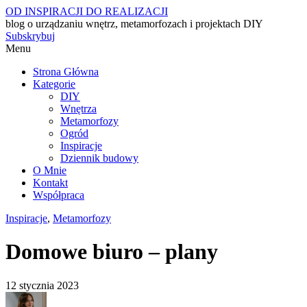
OD INSPIRACJI DO REALIZACJI
blog o urządzaniu wnętrz, metamorfozach i projektach DIY
Subskrybuj
Menu
Strona Główna
Kategorie
DIY
Wnętrza
Metamorfozy
Ogród
Inspiracje
Dziennik budowy
O Mnie
Kontakt
Współpraca
Inspiracje
,
Metamorfozy
Domowe biuro – plany
12 stycznia 2023