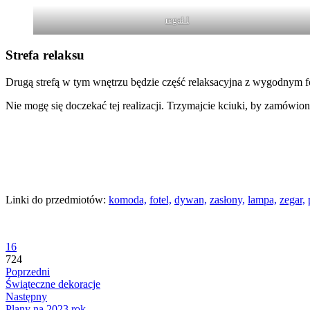
regał I
Strefa relaksu
Drugą strefą w tym wnętrzu będzie część relaksacyjna z wygodnym 
Nie mogę się doczekać tej realizacji. Trzymajcie kciuki, by zamówio
Linki do przedmiotów:
komoda,
fotel,
dywan,
zasłony,
lampa,
zegar,
16
724
Poprzedni
Świąteczne dekoracje
Następny
Plany na 2023 rok