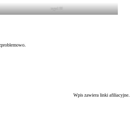
regał III
bezproblemowo.
Wpis zawiera linki afiliacyjne.