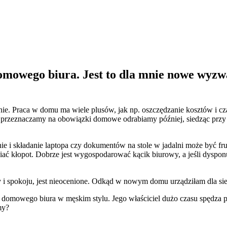
omowego biura. Jest to dla mnie nowe wyzw
alnie. Praca w domu ma wiele plusów, jak np. oszczędzanie kosztów i
y przeznaczamy na obowiązki domowe odrabiamy później, siedząc przy
 i składanie laptopa czy dokumentów na stole w jadalni może być fru
awiać kłopot. Dobrze jest wygospodarować kącik biurowy, a jeśli dy
spokoju, jest nieocenione. Odkąd w nowym domu urządziłam dla siebie
ję domowego biura w męskim stylu. Jego właściciel dużo czasu spędz
my?