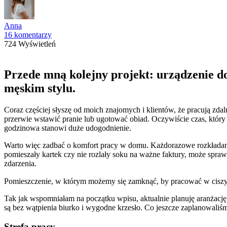
Anna
16 komentarzy
724 Wyświetleń
Przede mną kolejny projekt: urządzenie d
męskim stylu.
Coraz częściej słyszę od moich znajomych i klientów, że pracują zd
przerwie wstawić pranie lub ugotować obiad. Oczywiście czas, któr
godzinowa stanowi duże udogodnienie.
Warto więc zadbać o komfort pracy w domu. Każdorazowe rozkładanie
pomieszały kartek czy nie rozlały soku na ważne faktury, może spr
zdarzenia.
Pomieszczenie, w którym możemy się zamknąć, by pracować w ciszy i 
Tak jak wspomniałam na początku wpisu, aktualnie planuję aranżac
są bez wątpienia biurko i wygodne krzesło. Co jeszcze zaplanowaliś
Strefa pracy