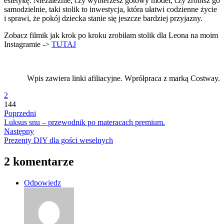
estetykę. Niezależnie, czy wybierzesz gotowy model, czy zrobisz go
samodzielnie, taki stolik to inwestycja, która ułatwi codzienne życie
i sprawi, że pokój dziecka stanie się jeszcze bardziej przyjazny.
Zobacz filmik jak krok po kroku zrobiłam stolik dla Leona na moim
Instagramie ->
TUTAJ
Wpis zawiera linki afiliacyjne. Wprółpraca z marką Costway.
2
144
Poprzedni
Luksus snu – przewodnik po materacach premium.
Następny
Prezenty DIY dla gości weselnych
2 komentarze
Odpowiedz