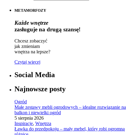
METAMORFOZY
Każde wnętrze
zasługuje na drugą szansę!
Chcesz zobaczyć
jak zmieniam
wnętrza na lepsze?
Czytaj więcej
Social Media
Najnowsze posty
Ogród
Małe zestawy mebli ogrodowych – idealne rozwiązanie na
balkon i niewielki ogród
5 sierpnia 2026
Inspiracje
,
Wnętrza
Ławka do przedpokoju – mały mebel, który robi ogromną
różnicę