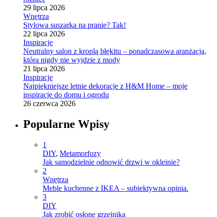
29 lipca 2026
Wnętrza
Stylowa suszarka na pranie? Tak!
22 lipca 2026
Inspiracje
Neutralny salon z kroplą błękitu – ponadczasowa aranżacja,
która nigdy nie wyjdzie z mody
21 lipca 2026
Inspiracje
Najpiękniejsze letnie dekoracje z H&M Home – moje
inspiracje do domu i ogrodu
26 czerwca 2026
Popularne Wpisy
1
DIY
,
Metamorfozy
Jak samodzielnie odnowić drzwi w okleinie?
2
Wnętrza
Meble kuchenne z IKEA – subiektywna opinia.
3
DIY
Jak zrobić osłonę grzejnika