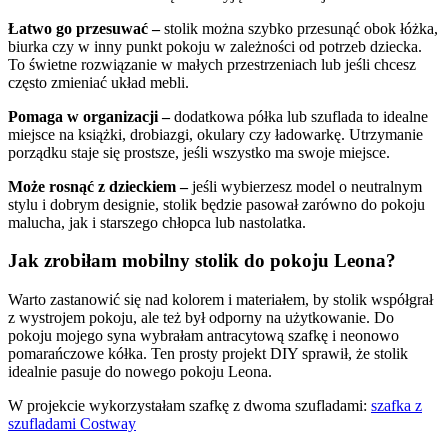
Łatwo go przesuwać –
stolik można szybko przesunąć obok łóżka,
biurka czy w inny punkt pokoju w zależności od potrzeb dziecka.
To świetne rozwiązanie w małych przestrzeniach lub jeśli chcesz
często zmieniać układ mebli.
Pomaga w organizacji –
dodatkowa półka lub szuflada to idealne
miejsce na książki, drobiazgi, okulary czy ładowarkę. Utrzymanie
porządku staje się prostsze, jeśli wszystko ma swoje miejsce.
Może rosnąć z dzieckiem –
jeśli wybierzesz model o neutralnym
stylu i dobrym designie, stolik będzie pasował zarówno do pokoju
malucha, jak i starszego chłopca lub nastolatka.
Jak zrobiłam mobilny stolik do pokoju Leona?
Warto zastanowić się nad kolorem i materiałem, by stolik współgrał
z wystrojem pokoju, ale też był odporny na użytkowanie. Do
pokoju mojego syna wybrałam antracytową szafkę i neonowo
pomarańczowe kółka. Ten prosty projekt DIY sprawił, że stolik
idealnie pasuje do nowego pokoju Leona.
W projekcie wykorzystałam szafkę z dwoma szufladami:
szafka z
szufladami Costway