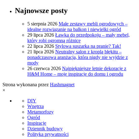
Najnowsze posty
5 sierpnia 2026
Małe zestawy mebli ogrodowych –
idealne rozwiązanie na balkon i niewielki ogród
29 lipca 2026
Ławka do przedpokoju – mały mebel,
który robi ogromną różnicę
22 lipca 2026
Stylowa suszarka na pranie? Tak!
21 lipca 2026
Neutralny salon z kroplą błękitu –
ponadczasowa aranżacja, która nigdy nie wyjdzie z
mody
26 czerwca 2026
Najpiękniejsze letnie dekoracje z
H&M Home – moje inspiracje do domu i ogrodu
Strona wykonana przez
Hashmagnet
×
DIY
Wnętrza
Metamorfozy
Ogród
Inspiracje
Dziennik budowy
Polityka prywatności