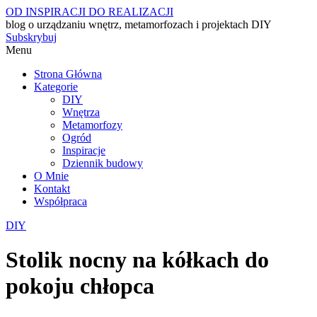
OD INSPIRACJI DO REALIZACJI
blog o urządzaniu wnętrz, metamorfozach i projektach DIY
Subskrybuj
Menu
Strona Główna
Kategorie
DIY
Wnętrza
Metamorfozy
Ogród
Inspiracje
Dziennik budowy
O Mnie
Kontakt
Współpraca
DIY
Stolik nocny na kółkach do
pokoju chłopca