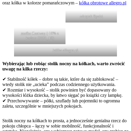
oraz kółka w kolorze pomarańczowym –
kółka obrotowe allegro.pl
wkrętak Ryobi
szafka Costway
(-10% z
kodem OIDR_10)
kółka allegro.pl
Wybierając lub robiąc stolik nocny na kółkach, warto zwrócić
uwagę na kilka rzeczy:
✔ Stabilność kółek – dobre są takie, które da się zablokować –
wtedy stolik nie „ucieka” podczas codziennego użytkowania.
✔ Rozmiar i wysokość – stolik powinien być dopasowany do
wysokości łóżka dziecka, by łatwo sięgać po książki czy lampkę.
✔ Przechowywanie – półki, szuflady lub pojemniki to ogromna
zaleta, szczególnie w mniejszych pokojach.
Stolik nocny na kółkach to prosta, a jednocześnie genialna rzecz do
pokoju chłopca – łączy w sobie mobilność, funkcjonalność i