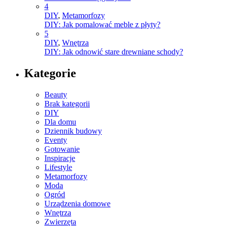
4
DIY
,
Metamorfozy
DIY: Jak pomalować meble z płyty?
5
DIY
,
Wnętrza
DIY: Jak odnowić stare drewniane schody?
Kategorie
Beauty
Brak kategorii
DIY
Dla domu
Dziennik budowy
Eventy
Gotowanie
Inspiracje
Lifestyle
Metamorfozy
Moda
Ogród
Urządzenia domowe
Wnętrza
Zwierzęta