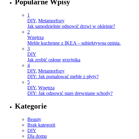
Popularne Wpisy
1
DIY
,
Metamorfozy
Jak samodzielnie odnowić drzwi w okleinie?
2
Wnętrza
Meble kuchenne z IKEA – subiektywna opinia.
3
DIY
Jak zrobić osłonę grzejnika
4
DIY
,
Metamorfozy
DIY: Jak pomalować meble z płyty?
5
DIY
,
Wnętrza
DIY: Jak odnowić stare drewniane schody?
Kategorie
Beauty
Brak kategorii
DIY
Dla domu