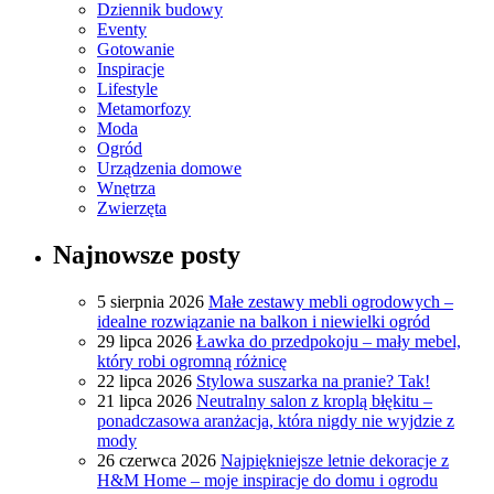
Dziennik budowy
Eventy
Gotowanie
Inspiracje
Lifestyle
Metamorfozy
Moda
Ogród
Urządzenia domowe
Wnętrza
Zwierzęta
Najnowsze posty
5 sierpnia 2026
Małe zestawy mebli ogrodowych –
idealne rozwiązanie na balkon i niewielki ogród
29 lipca 2026
Ławka do przedpokoju – mały mebel,
który robi ogromną różnicę
22 lipca 2026
Stylowa suszarka na pranie? Tak!
21 lipca 2026
Neutralny salon z kroplą błękitu –
ponadczasowa aranżacja, która nigdy nie wyjdzie z
mody
26 czerwca 2026
Najpiękniejsze letnie dekoracje z
H&M Home – moje inspiracje do domu i ogrodu