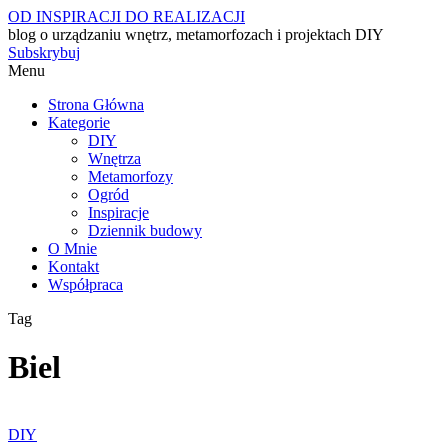
OD INSPIRACJI DO REALIZACJI
blog o urządzaniu wnętrz, metamorfozach i projektach DIY
Subskrybuj
Menu
Strona Główna
Kategorie
DIY
Wnętrza
Metamorfozy
Ogród
Inspiracje
Dziennik budowy
O Mnie
Kontakt
Współpraca
Tag
Biel
DIY