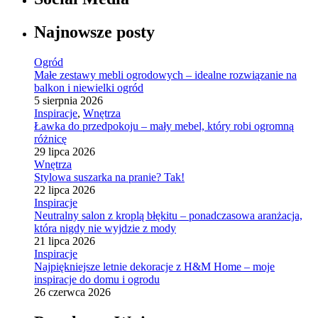
Najnowsze posty
Ogród
Małe zestawy mebli ogrodowych – idealne rozwiązanie na
balkon i niewielki ogród
5 sierpnia 2026
Inspiracje
,
Wnętrza
Ławka do przedpokoju – mały mebel, który robi ogromną
różnicę
29 lipca 2026
Wnętrza
Stylowa suszarka na pranie? Tak!
22 lipca 2026
Inspiracje
Neutralny salon z kroplą błękitu – ponadczasowa aranżacja,
która nigdy nie wyjdzie z mody
21 lipca 2026
Inspiracje
Najpiękniejsze letnie dekoracje z H&M Home – moje
inspiracje do domu i ogrodu
26 czerwca 2026