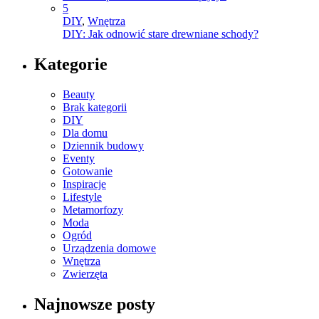
5
DIY
,
Wnętrza
DIY: Jak odnowić stare drewniane schody?
Kategorie
Beauty
Brak kategorii
DIY
Dla domu
Dziennik budowy
Eventy
Gotowanie
Inspiracje
Lifestyle
Metamorfozy
Moda
Ogród
Urządzenia domowe
Wnętrza
Zwierzęta
Najnowsze posty