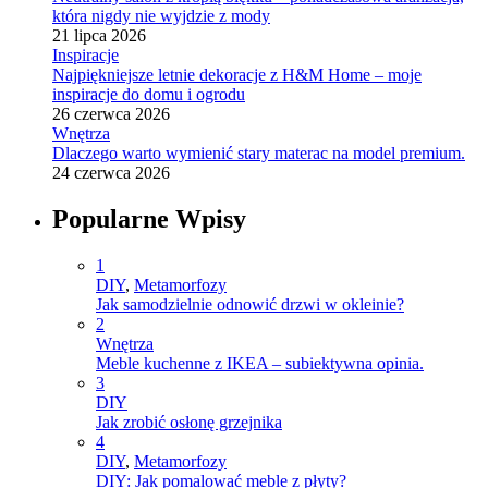
która nigdy nie wyjdzie z mody
21 lipca 2026
Inspiracje
Najpiękniejsze letnie dekoracje z H&M Home – moje
inspiracje do domu i ogrodu
26 czerwca 2026
Wnętrza
Dlaczego warto wymienić stary materac na model premium.
24 czerwca 2026
Popularne Wpisy
1
DIY
,
Metamorfozy
Jak samodzielnie odnowić drzwi w okleinie?
2
Wnętrza
Meble kuchenne z IKEA – subiektywna opinia.
3
DIY
Jak zrobić osłonę grzejnika
4
DIY
,
Metamorfozy
DIY: Jak pomalować meble z płyty?