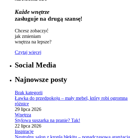
Każde wnętrze
zasługuje na drugą szansę!
Chcesz zobaczyć
jak zmieniam
wnętrza na lepsze?
Czytaj więcej
Social Media
Najnowsze posty
Brak kategorii
Ławka do przedpokoju – mały mebel, który robi ogromną
różnicę
29 lipca 2026
Wnętrza
Stylowa suszarka na pranie? Tak!
22 lipca 2026
Inspiracje
Neutralny salon z kroplą błękitu – ponadczasowa aranżacja,