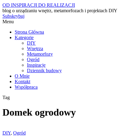
OD INSPIRACJI DO REALIZACJI
blog o urządzaniu wnętrz, metamorfozach i projektach DIY
Subskrybuj
Menu
Strona Główna
Kategorie
DIY
Wnętrza
Metamorfozy
Ogród
Inspiracje
Dziennik budowy
O Mnie
Kontakt
Współpraca
Tag
Domek ogrodowy
DIY
,
Ogród