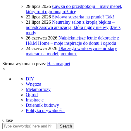
29 lipca 2026
Ławka do przedpokoju – mały mebel,
który robi ogromną różnicę
22 lipca 2026
Stylowa suszarka na pranie? Tak!
21 lipca 2026
Neutralny salon z kroplą błękitu –
ponadczasowa aranżacja, która nigdy nie wyjdzie z
mody
26 czerwca 2026
Najpiękniejsze letnie dekoracje z
H&M Home – moje inspiracje do domu i ogrodu
24 czerwca 2026
Dlaczego warto wymienić stary
materac na model premium.
Strona wykonana przez
Hashmagnet
×
DIY
Wnętrza
Metamorfozy
Ogród
Inspiracje
Dziennik budowy
Polityka prywatności
Close