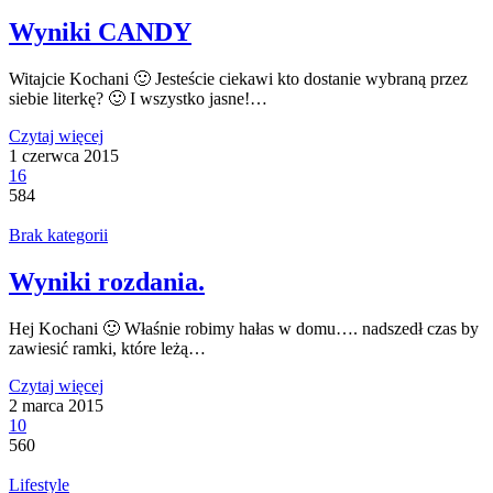
Wyniki CANDY
Witajcie Kochani 🙂 Jesteście ciekawi kto dostanie wybraną przez
siebie literkę? 🙂 I wszystko jasne!…
Czytaj więcej
1 czerwca 2015
16
584
Brak kategorii
Wyniki rozdania.
Hej Kochani 🙂 Właśnie robimy hałas w domu…. nadszedł czas by
zawiesić ramki, które leżą…
Czytaj więcej
2 marca 2015
10
560
Lifestyle