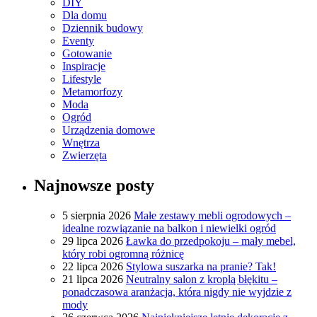
DIY
Dla domu
Dziennik budowy
Eventy
Gotowanie
Inspiracje
Lifestyle
Metamorfozy
Moda
Ogród
Urządzenia domowe
Wnętrza
Zwierzęta
Najnowsze posty
5 sierpnia 2026
Małe zestawy mebli ogrodowych –
idealne rozwiązanie na balkon i niewielki ogród
29 lipca 2026
Ławka do przedpokoju – mały mebel,
który robi ogromną różnicę
22 lipca 2026
Stylowa suszarka na pranie? Tak!
21 lipca 2026
Neutralny salon z kroplą błękitu –
ponadczasowa aranżacja, która nigdy nie wyjdzie z
mody