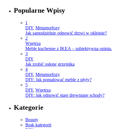
Popularne Wpisy
1
DIY
,
Metamorfozy
Jak samodzielnie odnowić drzwi w okleinie?
2
Wnętrza
Meble kuchenne z IKEA – subiektywna opinia.
3
DIY
Jak zrobić osłonę grzejnika
4
DIY
,
Metamorfozy
DIY: Jak pomalować meble z płyty?
5
DIY
,
Wnętrza
DIY: Jak odnowić stare drewniane schody?
Kategorie
Beauty
Brak kategorii