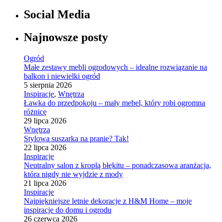
Social Media
Najnowsze posty
Ogród
Małe zestawy mebli ogrodowych – idealne rozwiązanie na
balkon i niewielki ogród
5 sierpnia 2026
Inspiracje
,
Wnętrza
Ławka do przedpokoju – mały mebel, który robi ogromną
różnicę
29 lipca 2026
Wnętrza
Stylowa suszarka na pranie? Tak!
22 lipca 2026
Inspiracje
Neutralny salon z kroplą błękitu – ponadczasowa aranżacja,
która nigdy nie wyjdzie z mody
21 lipca 2026
Inspiracje
Najpiękniejsze letnie dekoracje z H&M Home – moje
inspiracje do domu i ogrodu
26 czerwca 2026