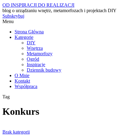
OD INSPIRACJI DO REALIZACJI
blog o urządzaniu wnętrz, metamorfozach i projektach DIY
Subskrybuj
Menu
Strona Główna
Kategorie
DIY
Wnętrza
Metamorfozy
Ogród
Inspiracje
Dziennik budowy
O Mnie
Kontakt
Współpraca
Tag
Konkurs
Brak kategorii