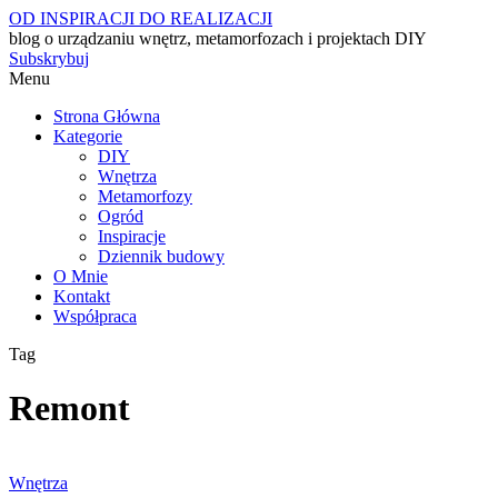
OD INSPIRACJI DO REALIZACJI
blog o urządzaniu wnętrz, metamorfozach i projektach DIY
Subskrybuj
Menu
Strona Główna
Kategorie
DIY
Wnętrza
Metamorfozy
Ogród
Inspiracje
Dziennik budowy
O Mnie
Kontakt
Współpraca
Tag
Remont
Wnętrza