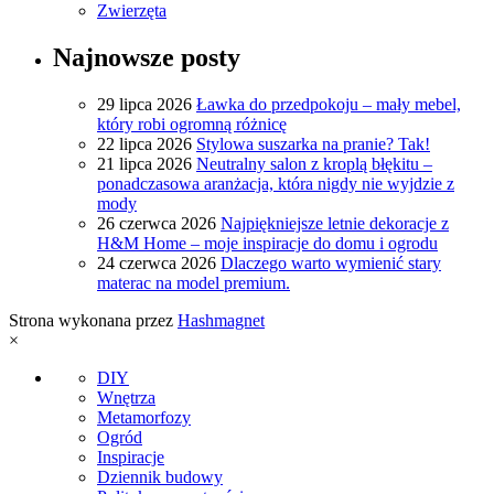
Zwierzęta
Najnowsze posty
29 lipca 2026
Ławka do przedpokoju – mały mebel,
który robi ogromną różnicę
22 lipca 2026
Stylowa suszarka na pranie? Tak!
21 lipca 2026
Neutralny salon z kroplą błękitu –
ponadczasowa aranżacja, która nigdy nie wyjdzie z
mody
26 czerwca 2026
Najpiękniejsze letnie dekoracje z
H&M Home – moje inspiracje do domu i ogrodu
24 czerwca 2026
Dlaczego warto wymienić stary
materac na model premium.
Strona wykonana przez
Hashmagnet
×
DIY
Wnętrza
Metamorfozy
Ogród
Inspiracje
Dziennik budowy