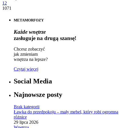
12
1071
METAMORFOZY
Każde wnętrze
zasługuje na drugą szansę!
Chcesz zobaczyć
jak zmieniam
wnętrza na lepsze?
Czytaj więcej
Social Media
Najnowsze posty
Brak kategorii
Ławka do przedpokoju – mały mebel, który robi ogromną
różnicę
29 lipca 2026
Wnętrza