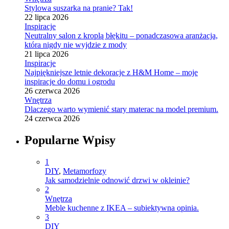
Stylowa suszarka na pranie? Tak!
22 lipca 2026
Inspiracje
Neutralny salon z kroplą błękitu – ponadczasowa aranżacja,
która nigdy nie wyjdzie z mody
21 lipca 2026
Inspiracje
Najpiękniejsze letnie dekoracje z H&M Home – moje
inspiracje do domu i ogrodu
26 czerwca 2026
Wnętrza
Dlaczego warto wymienić stary materac na model premium.
24 czerwca 2026
Popularne Wpisy
1
DIY
,
Metamorfozy
Jak samodzielnie odnowić drzwi w okleinie?
2
Wnętrza
Meble kuchenne z IKEA – subiektywna opinia.
3
DIY