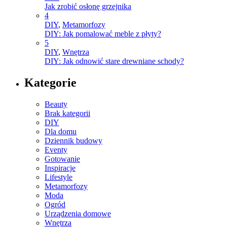
Jak zrobić osłonę grzejnika
4
DIY
,
Metamorfozy
DIY: Jak pomalować meble z płyty?
5
DIY
,
Wnętrza
DIY: Jak odnowić stare drewniane schody?
Kategorie
Beauty
Brak kategorii
DIY
Dla domu
Dziennik budowy
Eventy
Gotowanie
Inspiracje
Lifestyle
Metamorfozy
Moda
Ogród
Urządzenia domowe
Wnętrza