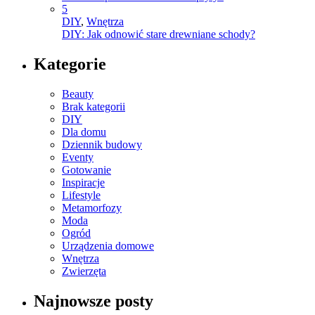
5
DIY
,
Wnętrza
DIY: Jak odnowić stare drewniane schody?
Kategorie
Beauty
Brak kategorii
DIY
Dla domu
Dziennik budowy
Eventy
Gotowanie
Inspiracje
Lifestyle
Metamorfozy
Moda
Ogród
Urządzenia domowe
Wnętrza
Zwierzęta
Najnowsze posty