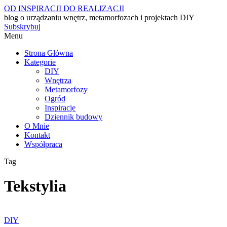
OD INSPIRACJI DO REALIZACJI
blog o urządzaniu wnętrz, metamorfozach i projektach DIY
Subskrybuj
Menu
Strona Główna
Kategorie
DIY
Wnętrza
Metamorfozy
Ogród
Inspiracje
Dziennik budowy
O Mnie
Kontakt
Współpraca
Tag
Tekstylia
DIY