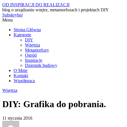
OD INSPIRACJI DO REALIZACJI
blog o urządzaniu wnętrz, metamorfozach i projektach DIY
Subskrybuj
Menu
Strona Główna
Kategorie
DIY
Wnętrza
Metamorfozy
Ogród
Inspiracje
Dziennik budowy
O Mnie
Kontakt
Współpraca
Wnętrza
DIY: Grafika do pobrania.
11 stycznia 2016