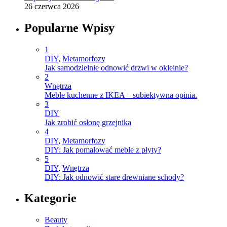
26 czerwca 2026
Popularne Wpisy
1
DIY
,
Metamorfozy
Jak samodzielnie odnowić drzwi w okleinie?
2
Wnętrza
Meble kuchenne z IKEA – subiektywna opinia.
3
DIY
Jak zrobić osłonę grzejnika
4
DIY
,
Metamorfozy
DIY: Jak pomalować meble z płyty?
5
DIY
,
Wnętrza
DIY: Jak odnowić stare drewniane schody?
Kategorie
Beauty