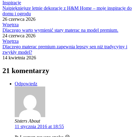
Inspiracje
Najpiękniejsze letnie dekoracje z H&M Home – moje inspiracje do
domu i ogrodu
26 czerwca 2026
Wnętrza
Dlaczego warto wymienić stary materac na model premium.
24 czerwca 2026
Wnętrza
Dlaczego materac premium zapewnia lepszy sen niż tradycyjny i
zwykły model?
14 kwietnia 2026
21 komentarzy
Odpowiedz
Sisters About
11 stycznia 2016 at 18:55