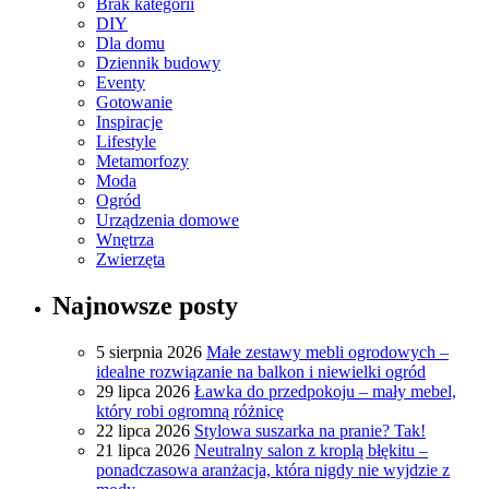
Brak kategorii
DIY
Dla domu
Dziennik budowy
Eventy
Gotowanie
Inspiracje
Lifestyle
Metamorfozy
Moda
Ogród
Urządzenia domowe
Wnętrza
Zwierzęta
Najnowsze posty
5 sierpnia 2026
Małe zestawy mebli ogrodowych –
idealne rozwiązanie na balkon i niewielki ogród
29 lipca 2026
Ławka do przedpokoju – mały mebel,
który robi ogromną różnicę
22 lipca 2026
Stylowa suszarka na pranie? Tak!
21 lipca 2026
Neutralny salon z kroplą błękitu –
ponadczasowa aranżacja, która nigdy nie wyjdzie z