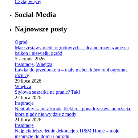
Czytaj więcej
Social Media
Najnowsze posty
Ogród
Małe zestawy mebli ogrodowych – idealne rozwiązanie na
balkon i niewielki ogród
5 sierpnia 2026
Inspiracje
,
Wnętrza
Ławka do przedpokoju – mały mebel, który robi ogromną
różnicę
29 lipca 2026
Wnętrza
Stylowa suszarka na pranie? Tak!
22 lipca 2026
Inspiracje
Neutralny salon z kroplą błękitu – ponadczasowa aranżacja,
która nigdy nie wyjdzie z mody
21 lipca 2026
Inspiracje
Najpiękniejsze letnie dekoracje z H&M Home – moje
inspiracje do domu i ogrodu