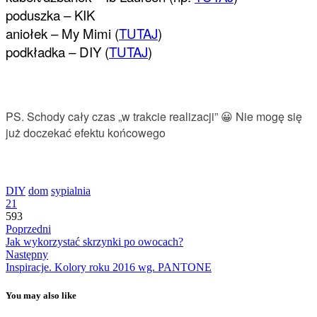
poduszka – KIK
aniołek – My Mimi (
TUTAJ
)
podkładka – DIY (
TUTAJ
)
PS. Schody cały czas „w trakcie realizacji” 😀 Nie mogę się
już doczekać efektu końcowego
DIY
dom
sypialnia
21
593
Poprzedni
Jak wykorzystać skrzynki po owocach?
Następny
Inspiracje. Kolory roku 2016 wg. PANTONE
You may also like