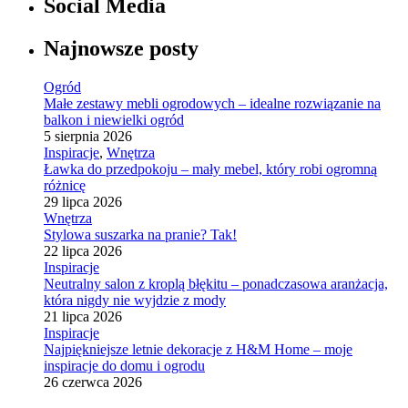
Social Media
Najnowsze posty
Ogród
Małe zestawy mebli ogrodowych – idealne rozwiązanie na
balkon i niewielki ogród
5 sierpnia 2026
Inspiracje
,
Wnętrza
Ławka do przedpokoju – mały mebel, który robi ogromną
różnicę
29 lipca 2026
Wnętrza
Stylowa suszarka na pranie? Tak!
22 lipca 2026
Inspiracje
Neutralny salon z kroplą błękitu – ponadczasowa aranżacja,
która nigdy nie wyjdzie z mody
21 lipca 2026
Inspiracje
Najpiękniejsze letnie dekoracje z H&M Home – moje
inspiracje do domu i ogrodu
26 czerwca 2026