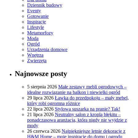
Dziennik budowy
Eventy
Gotowanie
Inspiracje
Lifestyle
Metamorfozy
Moda
Ogród
Urządzenia domowe
Wnętrza
Zwierzęta
Najnowsze posty
5 sierpnia 2026
Małe zestawy mebli ogrodowych –
idealne rozwiązanie na balkon i niewielki ogród
29 lipca 2026
Ławka do przedpokoju – mały mebel,
który robi ogromną różnicę
22 lipca 2026
Stylowa suszarka na pranie? Tak!
21 lipca 2026
Neutralny salon z kroplą błękitu –
ponadczasowa aranżacja, która nigdy nie wyjdzie z
mody
26 czerwca 2026
Najpiękniejsze letnie dekoracje z
H&M Home – moje inspiracje do domu i ogrodu