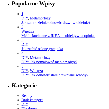
Popularne Wpisy
1
DIY
,
Metamorfozy
Jak samodzielnie odnowić drzwi w okleinie?
2
Wnętrza
Meble kuchenne z IKEA – subiektywna opinia.
3
DIY
Jak zrobić osłonę grzejnika
4
DIY
,
Metamorfozy
DIY: Jak pomalować meble z płyty?
5
DIY
,
Wnętrza
DIY: Jak odnowić stare drewniane schody?
Kategorie
Beauty
Brak kategorii
DIY
Dla domu