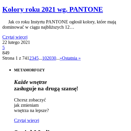
Kolory roku 2021 wg. PANTONE
Jak co roku Instyrtu PANTONE ogłosił kolory, które mają
dominować w ciągu najbliższych 12…
Czytaj więcej
22 lutego 2021
5
849
Strona 1 z 74
1
2
3
4
5
...
10
20
30
...
»
Ostatnia »
METAMORFOZY
Każde wnętrze
zasługuje na drugą szansę!
Chcesz zobaczyć
jak zmieniam
wnętrza na lepsze?
Czytaj więcej