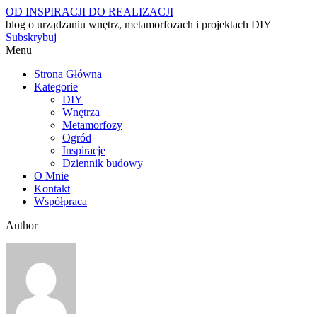
OD INSPIRACJI DO REALIZACJI
blog o urządzaniu wnętrz, metamorfozach i projektach DIY
Subskrybuj
Menu
Strona Główna
Kategorie
DIY
Wnętrza
Metamorfozy
Ogród
Inspiracje
Dziennik budowy
O Mnie
Kontakt
Współpraca
Author