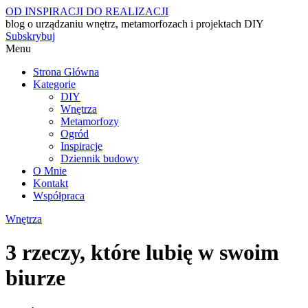
OD INSPIRACJI DO REALIZACJI
blog o urządzaniu wnętrz, metamorfozach i projektach DIY
Subskrybuj
Menu
Strona Główna
Kategorie
DIY
Wnętrza
Metamorfozy
Ogród
Inspiracje
Dziennik budowy
O Mnie
Kontakt
Współpraca
Wnętrza
3 rzeczy, które lubię w swoim
biurze