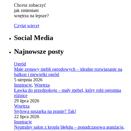
Chcesz zobaczyć
jak zmieniam
wnętrza na lepsze?
Czytaj więcej
Social Media
Najnowsze posty
Ogród
Małe zestawy mebli ogrodowych – idealne rozwiązanie na
balkon i niewielki ogród
5 sierpnia 2026
Inspiracje
,
Wnętrza
Ławka do przedpokoju – mały mebel, który robi ogromną
różnicę
29 lipca 2026
Wnętrza
Stylowa suszarka na pranie? Tak!
22 lipca 2026
Inspiracje
Neutralny salon z kroplą błękitu – ponadczasowa aranżacja,