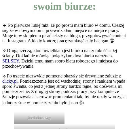
swoim biurze:
🔹 Po pierwsze lubię fakt, że po prostu mam biuro w domu. Cieszę
się, że w nowym domu przewidziałam miejsce na miejsce pracy.
Mogę tu w skupieniu pisać teksty na bloga, przygotowywać content
na Instagram. A kiedy kończę pracę zamknąć cały bałagan 🤪
🔹Drugą rzeczą, którą uwielbiam jest biurko na szerokość całej
ściany. Dokładnie mówiąc połączyłam dwa biurka narożne z
SELSEY
. Dzięki temu mam sporo blatu roboczego i miejsca do
przechowywania.
🔹Po trzecie niezwykle pomocne okazały się drewniane żaluzje z
clicky.pl
. Pomieszczenie jest od wschodniej strony i rankiem wpada
sporo światła, co jest z jednej strony bardzo fajne, bo doświetla mi
pomieszczenie. Z drugiej strony podczas pracy przy komputerze
żaluzje pozwalają sterować promieniami tak, by nie raziły w oczy, a
jednocześnie w pomieszczeniu było jasno 👍
fotel obrotowy