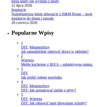
która nigdy nie wyjdzie z mody
21 lipca 2026
Inspiracje
Najpiękniejsze letnie dekoracje z H&M Home – moje
inspiracje do domu i ogrodu
26 czerwca 2026
Popularne Wpisy
1
DIY
,
Metamorfozy
Jak samodzielnie odnowić drzwi w okleinie?
2
Wnętrza
Meble kuchenne z IKEA – subiektywna opinia.
3
DIY
Jak zrobić osłonę grzejnika
4
DIY
,
Metamorfozy
DIY: Jak pomalować meble z płyty?
5
DIY
,
Wnętrza
DIY: Jak odnowić stare drewniane schody?