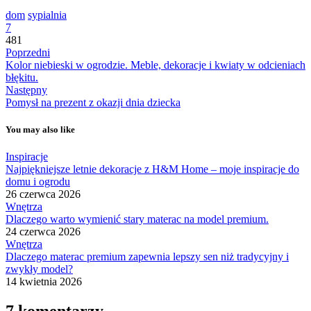
dom
sypialnia
7
481
Poprzedni
Kolor niebieski w ogrodzie. Meble, dekoracje i kwiaty w odcieniach
błękitu.
Następny
Pomysł na prezent z okazji dnia dziecka
You may also like
Inspiracje
Najpiękniejsze letnie dekoracje z H&M Home – moje inspiracje do
domu i ogrodu
26 czerwca 2026
Wnętrza
Dlaczego warto wymienić stary materac na model premium.
24 czerwca 2026
Wnętrza
Dlaczego materac premium zapewnia lepszy sen niż tradycyjny i
zwykły model?
14 kwietnia 2026