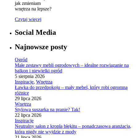
jak zmieniam
wnętrza na lepsze?
Czytaj więcej
Social Media
Najnowsze posty
Ogród
Małe zestawy mebli ogrodowych – idealne rozwiązanie na
balkon i niewielki ogród
5 sierpnia 2026
Inspiracje
,
Wnętrza
Ławka do przedpokoju – mały mebel, który robi ogromną
różnicę
29 lipca 2026
Wnętrza
Stylowa suszarka na pranie? Tak!
22 lipca 2026
Inspiracje
Neutralny salon z kroplą błękitu – ponadczasowa aranżacja,
która nigdy nie wyjdzie z mody
21 lipca 2026