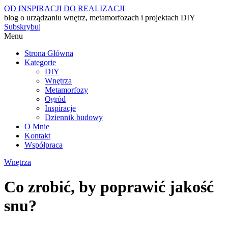
OD INSPIRACJI DO REALIZACJI
blog o urządzaniu wnętrz, metamorfozach i projektach DIY
Subskrybuj
Menu
Strona Główna
Kategorie
DIY
Wnętrza
Metamorfozy
Ogród
Inspiracje
Dziennik budowy
O Mnie
Kontakt
Współpraca
Wnętrza
Co zrobić, by poprawić jakość
snu?