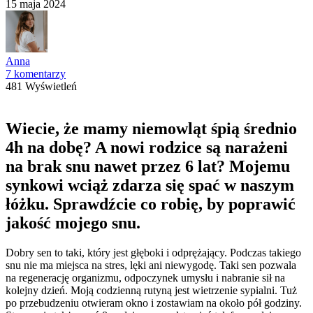
15 maja 2024
Anna
7 komentarzy
481 Wyświetleń
Wiecie, że mamy niemowląt śpią średnio
4h na dobę? A nowi rodzice są narażeni
na brak snu nawet przez 6 lat? Mojemu
synkowi wciąż zdarza się spać w naszym
łóżku. Sprawdźcie co robię, by poprawić
jakość mojego snu.
Dobry sen to taki, który jest głęboki i odprężający. Podczas takiego
snu nie ma miejsca na stres, lęki ani niewygodę. Taki sen pozwala
na regenerację organizmu, odpoczynek umysłu i nabranie sił na
kolejny dzień. Moją codzienną rutyną jest wietrzenie sypialni. Tuż
po przebudzeniu otwieram okno i zostawiam na około pół godziny.