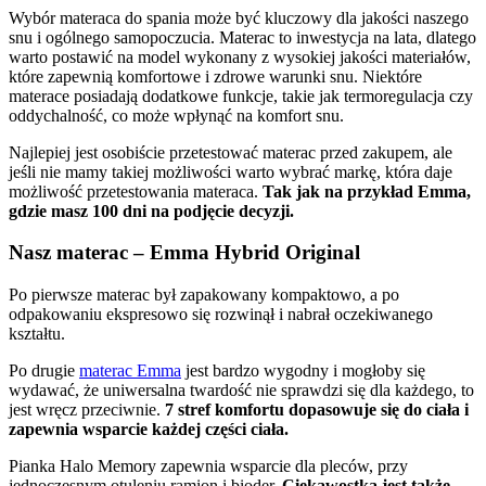
Wybór materaca do spania może być kluczowy dla jakości naszego
snu i ogólnego samopoczucia. Materac to inwestycja na lata, dlatego
warto postawić na model wykonany z wysokiej jakości materiałów,
które zapewnią komfortowe i zdrowe warunki snu. Niektóre
materace posiadają dodatkowe funkcje, takie jak termoregulacja czy
oddychalność, co może wpłynąć na komfort snu.
Najlepiej jest osobiście przetestować materac przed zakupem, ale
jeśli nie mamy takiej możliwości warto wybrać markę, która daje
możliwość przetestowania materaca.
Tak jak na przykład Emma,
gdzie masz 100 dni na podjęcie decyzji.
Nasz materac – Emma Hybrid Original
Po pierwsze materac był zapakowany kompaktowo, a po
odpakowaniu ekspresowo się rozwinął i nabrał oczekiwanego
kształtu.
Po drugie
materac Emma
jest bardzo wygodny i mogłoby się
wydawać, że uniwersalna twardość nie sprawdzi się dla każdego, to
jest wręcz przeciwnie.
7 stref komfortu dopasowuje się do ciała i
zapewnia wsparcie każdej części ciała.
Pianka Halo Memory zapewnia wsparcie dla pleców, przy
jednoczesnym otuleniu ramion i bioder.
Ciekawostką jest także