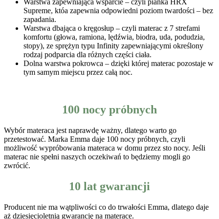
Warstwa zapewniająca wsparcie – czyli pianka HRX
Supreme, któa zapewnia odpowiedni poziom twardości – bez
zapadania.
Warstwa dbająca o kręgosłup – czyli materac z 7 strefami
komfortu (głowa, ramiona, lędźwia, biodra, uda, podudzia,
stopy), ze sprężyn typu Infinity zapewniającymi określony
rodzaj podparcia dla różnych części ciała.
Dolna warstwa pokrowca – dzięki której materac pozostaje w
tym samym miejscu przez całą noc.
100 nocy próbnych
Wybór materaca jest naprawdę ważny, dlatego warto go
przetestować. Marka Emma daje 100 nocy próbnych, czyli
możliwość wypróbowania materaca w domu przez sto nocy. Jeśli
materac nie spełni naszych oczekiwań to będziemy mogli go
zwrócić.
10 lat gwarancji
Producent nie ma wątpliwości co do trwałości Emma, dlatego daje
aż dziesięcioletnią gwarancję na materace.