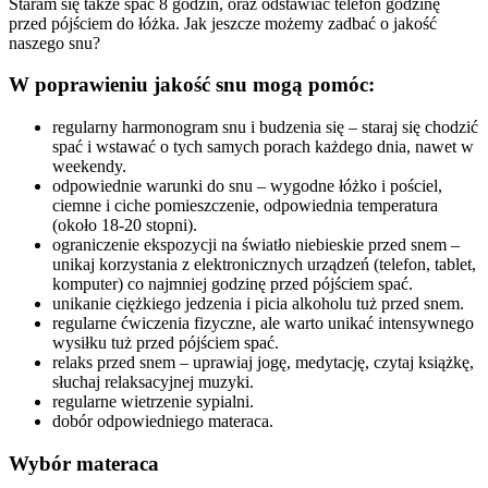
Staram się także spać 8 godzin, oraz odstawiać telefon godzinę
przed pójściem do łóżka. Jak jeszcze możemy zadbać o jakość
naszego snu?
W poprawieniu jakość snu mogą pomóc:
regularny harmonogram snu i budzenia się – staraj się chodzić
spać i wstawać o tych samych porach każdego dnia, nawet w
weekendy.
odpowiednie warunki do snu – wygodne łóżko i pościel,
ciemne i ciche pomieszczenie, odpowiednia temperatura
(około 18-20 stopni).
ograniczenie ekspozycji na światło niebieskie przed snem –
unikaj korzystania z elektronicznych urządzeń (telefon, tablet,
komputer) co najmniej godzinę przed pójściem spać.
unikanie ciężkiego jedzenia i picia alkoholu tuż przed snem.
regularne ćwiczenia fizyczne, ale warto unikać intensywnego
wysiłku tuż przed pójściem spać.
relaks przed snem – uprawiaj jogę, medytację, czytaj książkę,
słuchaj relaksacyjnej muzyki.
regularne wietrzenie sypialni.
dobór odpowiedniego materaca.
Wybór materaca