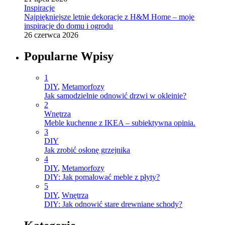
Inspiracje
Najpiękniejsze letnie dekoracje z H&M Home – moje
inspiracje do domu i ogrodu
26 czerwca 2026
Popularne Wpisy
1
DIY
,
Metamorfozy
Jak samodzielnie odnowić drzwi w okleinie?
2
Wnętrza
Meble kuchenne z IKEA – subiektywna opinia.
3
DIY
Jak zrobić osłonę grzejnika
4
DIY
,
Metamorfozy
DIY: Jak pomalować meble z płyty?
5
DIY
,
Wnętrza
DIY: Jak odnowić stare drewniane schody?