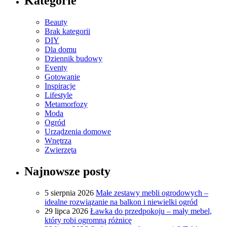
Kategorie
Beauty
Brak kategorii
DIY
Dla domu
Dziennik budowy
Eventy
Gotowanie
Inspiracje
Lifestyle
Metamorfozy
Moda
Ogród
Urządzenia domowe
Wnętrza
Zwierzęta
Najnowsze posty
5 sierpnia 2026
Małe zestawy mebli ogrodowych –
idealne rozwiązanie na balkon i niewielki ogród
29 lipca 2026
Ławka do przedpokoju – mały mebel,
który robi ogromną różnicę