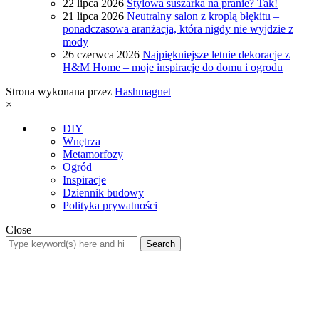
22 lipca 2026
Stylowa suszarka na pranie? Tak!
21 lipca 2026
Neutralny salon z kroplą błękitu –
ponadczasowa aranżacja, która nigdy nie wyjdzie z
mody
26 czerwca 2026
Najpiękniejsze letnie dekoracje z
H&M Home – moje inspiracje do domu i ogrodu
Strona wykonana przez
Hashmagnet
×
DIY
Wnętrza
Metamorfozy
Ogród
Inspiracje
Dziennik budowy
Polityka prywatności
Close