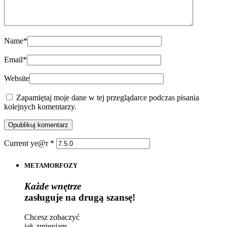
Name
*
Email
*
Website
Zapamiętaj moje dane w tej przeglądarce podczas pisania
kolejnych komentarzy.
Current ye@r
*
METAMORFOZY
Każde wnętrze
zasługuje na drugą szansę!
Chcesz zobaczyć
jak zmieniam