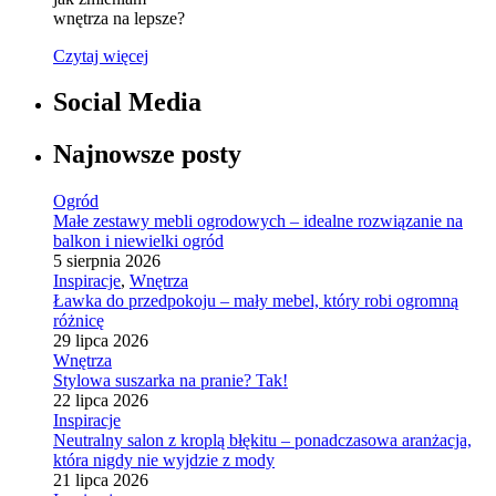
wnętrza na lepsze?
Czytaj więcej
Social Media
Najnowsze posty
Ogród
Małe zestawy mebli ogrodowych – idealne rozwiązanie na
balkon i niewielki ogród
5 sierpnia 2026
Inspiracje
,
Wnętrza
Ławka do przedpokoju – mały mebel, który robi ogromną
różnicę
29 lipca 2026
Wnętrza
Stylowa suszarka na pranie? Tak!
22 lipca 2026
Inspiracje
Neutralny salon z kroplą błękitu – ponadczasowa aranżacja,
która nigdy nie wyjdzie z mody
21 lipca 2026