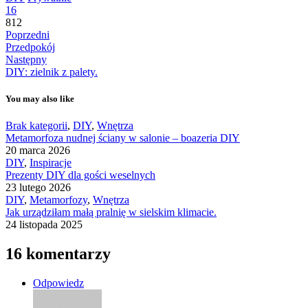
16
812
Poprzedni
Przedpokój
Następny
DIY: zielnik z palety.
You may also like
Brak kategorii
,
DIY
,
Wnętrza
Metamorfoza nudnej ściany w salonie – boazeria DIY
20 marca 2026
DIY
,
Inspiracje
Prezenty DIY dla gości weselnych
23 lutego 2026
DIY
,
Metamorfozy
,
Wnętrza
Jak urządziłam małą pralnię w sielskim klimacie.
24 listopada 2025
16 komentarzy
Odpowiedz