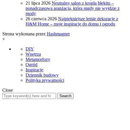
21 lipca 2026
Neutralny salon z kroplą błękitu –
ponadczasowa aranżacja, która nigdy nie wyjdzie z
mody
26 czerwca 2026
Najpiękniejsze letnie dekoracje z
H&M Home – moje inspiracje do domu i ogrodu
Strona wykonana przez
Hashmagnet
×
DIY
Wnętrza
Metamorfozy
Ogród
Inspiracje
Dziennik budowy
Polityka prywatności
Close