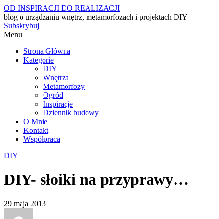
OD INSPIRACJI DO REALIZACJI
blog o urządzaniu wnętrz, metamorfozach i projektach DIY
Subskrybuj
Menu
Strona Główna
Kategorie
DIY
Wnętrza
Metamorfozy
Ogród
Inspiracje
Dziennik budowy
O Mnie
Kontakt
Współpraca
DIY
DIY- słoiki na przyprawy…
29 maja 2013