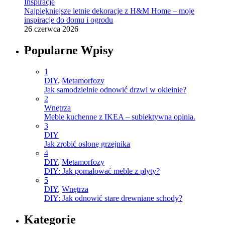
Inspiracje
Najpiękniejsze letnie dekoracje z H&M Home – moje
inspiracje do domu i ogrodu
26 czerwca 2026
Popularne Wpisy
1
DIY
,
Metamorfozy
Jak samodzielnie odnowić drzwi w okleinie?
2
Wnętrza
Meble kuchenne z IKEA – subiektywna opinia.
3
DIY
Jak zrobić osłonę grzejnika
4
DIY
,
Metamorfozy
DIY: Jak pomalować meble z płyty?
5
DIY
,
Wnętrza
DIY: Jak odnowić stare drewniane schody?
Kategorie