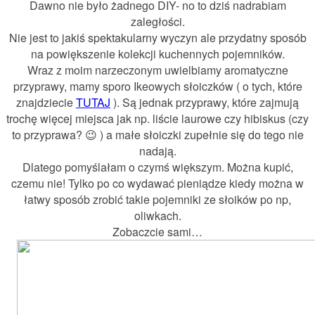
Dawno nie było żadnego DIY- no to dziś nadrabiam
zaległości.
Nie jest to jakiś spektakularny wyczyn ale przydatny sposób
na powiększenie kolekcji kuchennych pojemników.
Wraz z moim narzeczonym uwielbiamy aromatyczne
przyprawy, mamy sporo Ikeowych słoiczków ( o tych, które
znajdziecie
TUTAJ
). Są jednak przyprawy, które zajmują
trochę więcej miejsca jak np. liście laurowe czy hibiskus (czy
to przyprawa? 😉 ) a małe słoiczki zupełnie się do tego nie
nadają.
Dlatego pomyślałam o czymś większym. Można kupić,
czemu nie! Tylko po co wydawać pieniądze kiedy można w
łatwy sposób zrobić takie pojemniki ze słoików po np,
oliwkach.
Zobaczcie sami…