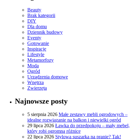
Beauty
Brak kategorii
DIY
Dla domu
Dziennik budowy
Eventy
Gotowanie
Inspiracje
Lifestyle
Metamorfozy
Moda
Ogród
Urządzenia domowe
Wnętrza
Zwierzęta
Najnowsze posty
5 sierpnia 2026
Małe zestawy mebli ogrodowych –
idealne rozwiązanie na balkon i niewielki ogród
29 lipca 2026
Ławka do przedpokoju – mały mebel,
który robi ogromną różnicę
22 lipca 2026
Stylowa suszarka na pranie? Tak!