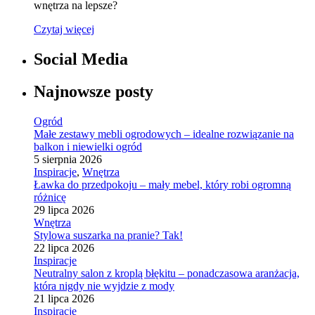
wnętrza na lepsze?
Czytaj więcej
Social Media
Najnowsze posty
Ogród
Małe zestawy mebli ogrodowych – idealne rozwiązanie na
balkon i niewielki ogród
5 sierpnia 2026
Inspiracje
,
Wnętrza
Ławka do przedpokoju – mały mebel, który robi ogromną
różnicę
29 lipca 2026
Wnętrza
Stylowa suszarka na pranie? Tak!
22 lipca 2026
Inspiracje
Neutralny salon z kroplą błękitu – ponadczasowa aranżacja,
która nigdy nie wyjdzie z mody
21 lipca 2026
Inspiracje