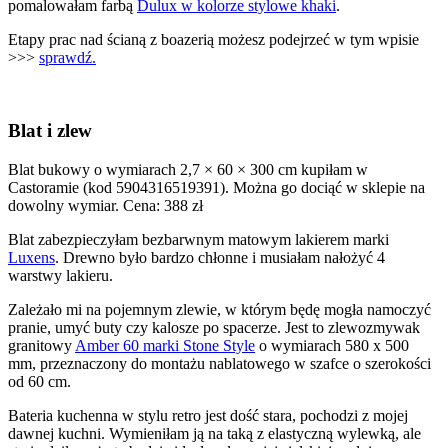
pomalowałam farbą
Dulux w kolorze stylowe khaki
.
Etapy prac nad ścianą z boazerią możesz podejrzeć w tym wpisie
>>>
sprawdź.
Blat i zlew
Blat bukowy o wymiarach 2,7 × 60 × 300 cm kupiłam w
Castoramie (kod 5904316519391). Można go dociąć w sklepie na
dowolny wymiar. Cena: 388 zł
Blat zabezpieczyłam bezbarwnym matowym lakierem marki
Luxens
. Drewno było bardzo chłonne i musiałam nałożyć 4
warstwy lakieru.
Zależało mi na pojemnym zlewie, w którym będę mogła namoczyć
pranie, umyć buty czy kalosze po spacerze. Jest to zlewozmywak
granitowy
Amber 60 marki Stone Style
o wymiarach 580 x 500
mm, przeznaczony do montażu nablatowego w szafce o szerokości
od 60 cm.
Bateria kuchenna w stylu retro jest dość stara, pochodzi z mojej
dawnej kuchni. Wymieniłam ją na taką z elastyczną wylewką, ale