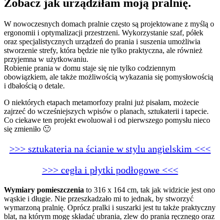
Zobacz jak urządziłam moją pralnię.
W nowoczesnych domach pralnie często są projektowane z myślą o
ergonomii i optymalizacji przestrzeni. Wykorzystanie szaf, półek
oraz specjalistycznych urządzeń do prania i suszenia umożliwia
stworzenie strefy, która będzie nie tylko praktyczna, ale również
przyjemna w użytkowaniu.
Robienie prania w domu staje się nie tylko codziennym
obowiązkiem, ale także możliwością wykazania się pomysłowością
i dbałością o detale.
O niektórych etapach metamorfozy pralni już pisałam, możecie
zajrzeć do wcześniejszych wpisów o planach, sztukaterii i tapecie.
Co ciekawe ten projekt ewoluował i od pierwszego pomysłu nieco
się zmieniło 🙂
>>> sztukateria na ścianie w stylu angielskim <<<
>>> cegła i płytki podłogowe <<<
Wymiary pomieszczenia
to 316 x 164 cm, tak jak widzicie jest ono
wąskie i długie. Nie przeszkadzało mi to jednak, by stworzyć
wymarzoną pralnię. Oprócz pralki i suszarki jest tu także praktyczny
blat, na którym mogę składać ubrania, zlew do prania ręcznego oraz