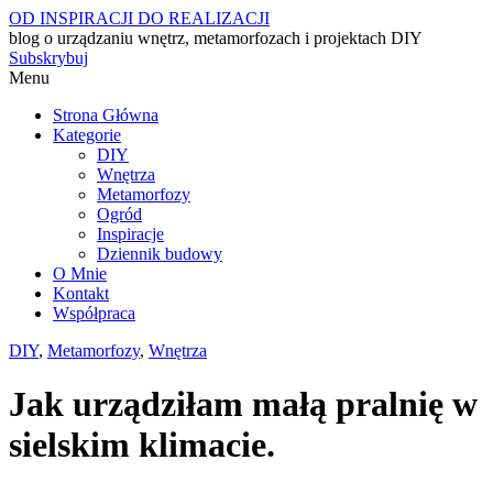
OD INSPIRACJI DO REALIZACJI
blog o urządzaniu wnętrz, metamorfozach i projektach DIY
Subskrybuj
Menu
Strona Główna
Kategorie
DIY
Wnętrza
Metamorfozy
Ogród
Inspiracje
Dziennik budowy
O Mnie
Kontakt
Współpraca
DIY
,
Metamorfozy
,
Wnętrza
Jak urządziłam małą pralnię w
sielskim klimacie.