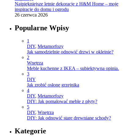
Najpiękniejsze letnie dekoracje z H&M Home – moje
inspiracje do domu i ogrodu
26 czerwca 2026
Popularne Wpisy
1
DIY
,
Metamorfozy
Jak samodzielnie odnowić drzwi w okleinie?
2
Wnętrza
Meble kuchenne z IKEA – subiektywna opinia.
3
DIY
Jak zrobić osłonę grzejnika
4
DIY
,
Metamorfozy
DIY: Jak pomalować meble z płyty?
5
DIY
,
Wnętrza
DIY: Jak odnowić stare drewniane schody?
Kategorie