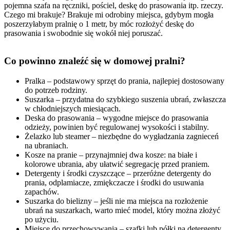
pojemna szafa na ręczniki, pościel, deskę do prasowania itp. rzeczy.
Czego mi brakuje? Brakuje mi odrobiny miejsca, gdybym mogła
poszerzyłabym pralnię o 1 metr, by móc rozłożyć deskę do
prasowania i swobodnie się wokół niej poruszać.
Co powinno znaleźć się w domowej pralni?
Pralka – podstawowy sprzęt do prania, najlepiej dostosowany
do potrzeb rodziny.
Suszarka – przydatna do szybkiego suszenia ubrań, zwłaszcza
w chłodniejszych miesiącach.
Deska do prasowania – wygodne miejsce do prasowania
odzieży, powinien być regulowanej wysokości i stabilny.
Żelazko lub steamer – niezbędne do wygładzania zagnieceń
na ubraniach.
Kosze na pranie – przynajmniej dwa kosze: na białe i
kolorowe ubrania, aby ułatwić segregację przed praniem.
Detergenty i środki czyszczące – przeróżne detergenty do
prania, odplamiacze, zmiękczacze i środki do usuwania
zapachów.
Suszarka do bielizny – jeśli nie ma miejsca na rozłożenie
ubrań na suszarkach, warto mieć model, który można złożyć
po użyciu.
Miejsce do przechowywania – szafki lub półki na detergenty,