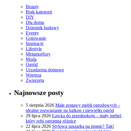
Beauty
Brak kategorii
DIY
Dla domu
Dziennik budowy
Eventy
Gotowanie
Inspiracje
Lifestyle
Metamorfozy
Moda
Ogród
Urządzenia domowe
Wnętrza
Zwierzęta
Najnowsze posty
5 sierpnia 2026
Małe zestawy mebli ogrodowych –
idealne rozwiązanie na balkon i niewielki ogród
29 lipca 2026
Ławka do przedpokoju – mały mebel,
który robi ogromną różnicę
22 lipca 2026
Stylowa suszarka na pranie? Tak!