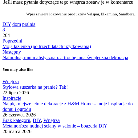
Jeśli masz pytania dotyczące tego wnętrza zostaw je w komentarzu.
Wpis zawiera lokowanie produktów Valspar, Elkamino, Sandberg.
DIY
dom
pralnia
8
264
Poprzedni
Moja łazienka (po trzech latach użytkowania)
Następny
Naturalna, minimalistyczna i… trochę inna świąteczna dekoracja
You may also like
Wnętrza
Stylowa suszarka na pranie? Tak!
22 lipca 2026
Inspiracje
Najpiękniejsze letnie dekoracje z H&M Home – moje inspiracje do
domu i ogrodu
26 czerwca 2026
Brak kategorii
,
DIY
,
Wnętrza
Metamorfoza nudnej ściany w salonie – boazeria DIY
20 marca 2026