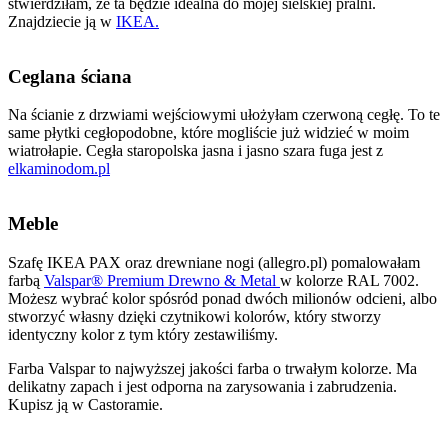
stwierdziłam, że ta będzie idealna do mojej sielskiej pralni.
Znajdziecie ją w
IKEA.
Ceglana ściana
Na ścianie z drzwiami wejściowymi ułożyłam czerwoną cegłę. To te
same płytki cegłopodobne, które mogliście już widzieć w moim
wiatrołapie. Cegła staropolska jasna i jasno szara fuga jest z
elkaminodom.pl
Meble
Szafę IKEA PAX oraz drewniane nogi (allegro.pl) pomalowałam
farbą
Valspar® Premium Drewno & Metal
w kolorze RAL 7002.
Możesz wybrać kolor spósród ponad dwóch milionów odcieni, albo
stworzyć własny dzięki czytnikowi kolorów, który stworzy
identyczny kolor z tym który zestawiliśmy.
Farba Valspar to najwyższej jakości farba o trwałym kolorze. Ma
delikatny zapach i jest odporna na zarysowania i zabrudzenia.
Kupisz ją w Castoramie.