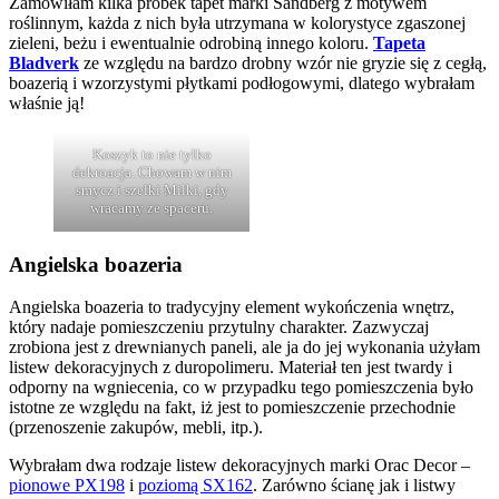
Zamówiłam kilka próbek tapet marki Sandberg z motywem
roślinnym, każda z nich była utrzymana w kolorystyce zgaszonej
zieleni, beżu i ewentualnie odrobiną innego koloru.
Tapeta
Bladverk
ze względu na bardzo drobny wzór nie gryzie się z cegłą,
boazerią i wzorzystymi płytkami podłogowymi, dlatego wybrałam
właśnie ją!
Koszyk to nie tylko
dekroacja. Chowam w nim
smycz i szelki Milki, gdy
wracamy ze spaceru.
Angielska boazeria
Angielska boazeria to tradycyjny element wykończenia wnętrz,
który nadaje pomieszczeniu przytulny charakter. Zazwyczaj
zrobiona jest z drewnianych paneli, ale ja do jej wykonania użyłam
listew dekoracyjnych z duropolimeru. Materiał ten jest twardy i
odporny na wgniecenia, co w przypadku tego pomieszczenia było
istotne ze względu na fakt, iż jest to pomieszczenie przechodnie
(przenoszenie zakupów, mebli, itp.).
Wybrałam dwa rodzaje listew dekoracyjnych marki Orac Decor –
pionowe PX198
i
poziomą SX162
. Zarówno ścianę jak i listwy