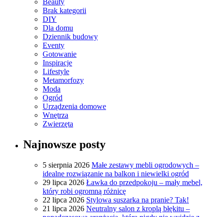
Beauty
Brak kategorii
DIY
Dla domu
Dziennik budowy
Eventy
Gotowanie
Inspiracje
Lifestyle
Metamorfozy
Moda
Ogród
Urządzenia domowe
Wnętrza
Zwierzęta
Najnowsze posty
5 sierpnia 2026
Małe zestawy mebli ogrodowych –
idealne rozwiązanie na balkon i niewielki ogród
29 lipca 2026
Ławka do przedpokoju – mały mebel,
który robi ogromną różnicę
22 lipca 2026
Stylowa suszarka na pranie? Tak!
21 lipca 2026
Neutralny salon z kroplą błękitu –