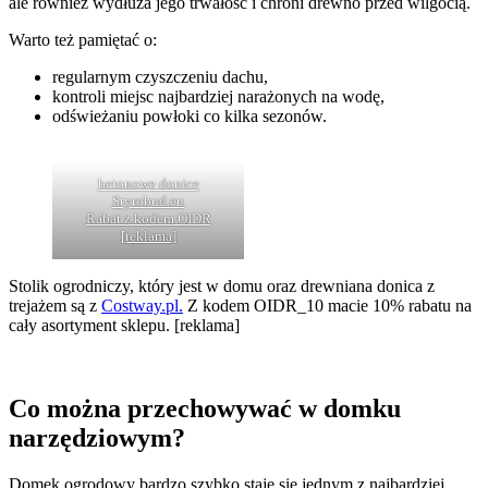
ale również wydłuża jego trwałość i chroni drewno przed wilgocią.
Warto też pamiętać o:
regularnym czyszczeniu dachu,
kontroli miejsc najbardziej narażonych na wodę,
odświeżaniu powłoki co kilka sezonów.
betonowe donice
Styrobud.eu
Rabat z kodem OIDR
[reklama]
Stolik ogrodniczy, który jest w domu oraz drewniana donica z
trejażem są z
Costway.pl.
Z kodem OIDR_10 macie 10% rabatu na
cały asortyment sklepu. [reklama]
Co można przechowywać w domku
narzędziowym?
Domek ogrodowy bardzo szybko staje się jednym z najbardziej