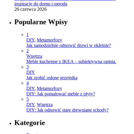
inspiracje do domu i ogrodu
26 czerwca 2026
Popularne Wpisy
1
DIY
,
Metamorfozy
Jak samodzielnie odnowić drzwi w okleinie?
2
Wnętrza
Meble kuchenne z IKEA – subiektywna opinia.
3
DIY
Jak zrobić osłonę grzejnika
4
DIY
,
Metamorfozy
DIY: Jak pomalować meble z płyty?
5
DIY
,
Wnętrza
DIY: Jak odnowić stare drewniane schody?
Kategorie