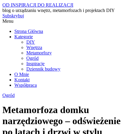
OD INSPIRACJI DO REALIZACJI
blog o urządzaniu wnętrz, metamorfozach i projektach DIY
Subskrybuj
Menu
Strona Główna
Kategorie
DIY
Wnętrza
Metamorfozy
Ogród
Inspiracje
Dziennik budowy
O Mnie
Kontakt
Współpraca
Ogród
Metamorfoza domku
narzędziowego – odświeżenie
po latach i drzwi w stylu