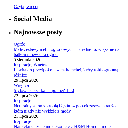
Czytaj więcej
Social Media
Najnowsze posty
Ogród
Małe zestawy mebli ogrodowych – idealne rozwiązanie na
balkon i niewielki ogród
5 sierpnia 2026
Inspiracje
,
Wnętrza
Ławka do przedpokoju – mały mebel, który robi ogromną
różnicę
29 lipca 2026
Wnętrza
Stylowa suszarka na pranie? Tak!
22 lipca 2026
Inspiracje
Neutralny salon z kroplą błękitu – ponadczasowa aranżacja,
która nigdy nie wyjdzie z mody
21 lipca 2026
Inspiracje
Najpiękniejsze letnie dekoracje z H&M Home – moje