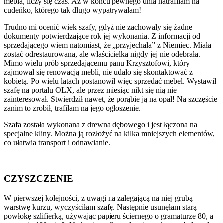
mebla, liczy się czas. Aż w końcu pewnego dnia natrafiłam na
cudeńko, którego tak długo wypatrywałam!
Trudno mi ocenić wiek szafy, gdyż nie zachowały się żadne
dokumenty potwierdzające rok jej wykonania. Z informacji od
sprzedającego wiem natomiast, że „przyjechała” z Niemiec. Miała
zostać odrestaurowana, ale właścicielka nigdy jej nie odebrała.
Mimo wielu prób sprzedającemu panu Krzysztofowi, który
zajmował się renowacją mebli, nie udało się skontaktować z
kobietą. Po wielu latach postanowił więc sprzedać mebel. Wystawił
szafę na portalu OLX, ale przez miesiąc nikt się nią nie
zainteresował. Stwierdził nawet, że porąbie ją na opał! Na szczęście
zanim to zrobił, trafiłam na jego ogłoszenie.
Szafa została wykonana z drewna dębowego i jest łączona na
specjalne kliny. Można ją rozłożyć na kilka mniejszych elementów,
co ułatwia transport i odnawianie.
CZYSZCZENIE
W pierwszej kolejności, z uwagi na zalegającą na niej grubą
warstwę kurzu, wyczyściłam szafę. Następnie usunęłam starą
powłokę szlifierką, używając papieru ściernego o gramaturze 80, a