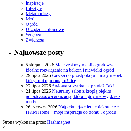
Inspiracje
Lifestyle
Metamorfozy
Moda
Ogród
Urządzenia domowe
Wnętrza
Zwierzęta
Najnowsze posty
5 sierpnia 2026
Małe zestawy mebli ogrodowych –
idealne rozwiązanie na balkon i niewielki ogród
29 lipca 2026
Ławka do przedpokoju – mały mebel,
który robi ogromną różnicę
22 lipca 2026
Stylowa suszarka na pranie? Tak!
21 lipca 2026
Neutralny salon z kroplą błękitu –
ponadczasowa aranżacja, która nigdy nie wyjdzie z
mody
26 czerwca 2026
Najpiękniejsze letnie dekoracje z
H&M Home – moje inspiracje do domu i ogrodu
Strona wykonana przez
Hashmagnet
×