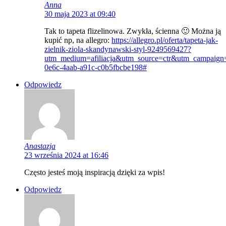
Anna
30 maja 2023 at 09:40
Tak to tapeta flizelinowa. Zwykła, ścienna 🙂 Można ją
kupić np, na allegro:
https://allegro.pl/oferta/tapeta-jak-
zielnik-ziola-skandynawski-styl-9249569427?
utm_medium=afiliacja&utm_source=ctr&utm_campaign=
0e6c-4aab-a91c-c0b5fbcbe198#
Odpowiedz
Anastazja
23 września 2024 at 16:46
Często jesteś moją inspiracją dzięki za wpis!
Odpowiedz