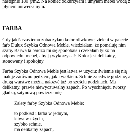
następnie 180 g/m2. Na koniec odkurzyłam i umyłam mebel wodą z
płynem uniwersalnym.
FARBA
Gdy jakiś czas temu zobaczyłam kolor oliwkowej zieleni w palecie
farb Dulux Szybka Odnowa Meble, wiedziałam, że pomaluję nim
szafę. Barwa ta bardzo mi się spodobała i czekałam tylko na
odpowiedni mebel, aby ją wykorzystać. Kolor jest delikatny,
stonowany i spokojny.
Farba Szybka Odnowa Meble jest łatwa w użyciu: świetnie się nią
maluje zarówno pędzlem, jak i wałkiem. Schnie zaledwie godzinę, a
drugą warstwę można nałożyć już po sześciu godzinach. Ma
delikatny, prawie niewyczuwalny zapach. Po wyschnięciu tworzy
gładką, satynową powierzchnię.
Zalety farby Szybka Odnowa Meble:
to podkład i farba w jednym,
łatwa w użyciu,
szybko schnie,
ma delikatny zapach,