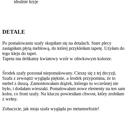
idealnie kryje
DETALE
Po pomalowaniu szafy skupiłam się na detalach. Stare plecy
zastąpiłam płytą meblową, do której przykleiłam tapetę. Użyłam do
tego kleju do tapet.
Tapeta ma delikatny kwiatowy wzór w oliwkowym kolorze.
Środek szafy pozostał niepomalowany. Cieszę się z tej decyzji.
Szafa z zewnątrz wygląda pięknie, a środek przypomina, że to
mebel z duszą. Zamontowałam drążek, którego tu wcześniej nie
było, i dodałam wieszaki. Pomalowałam nowe elementy na ten sam
kolor, co front szafy. Na kluczu powiesiłam chwost, który zrobiłam
z wełny.
Zobaczcie, jak moja szafa wygląda po metamorfozie!