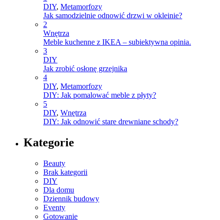
DIY
,
Metamorfozy
Jak samodzielnie odnowić drzwi w okleinie?
2
Wnętrza
Meble kuchenne z IKEA – subiektywna opinia.
3
DIY
Jak zrobić osłonę grzejnika
4
DIY
,
Metamorfozy
DIY: Jak pomalować meble z płyty?
5
DIY
,
Wnętrza
DIY: Jak odnowić stare drewniane schody?
Kategorie
Beauty
Brak kategorii
DIY
Dla domu
Dziennik budowy
Eventy
Gotowanie