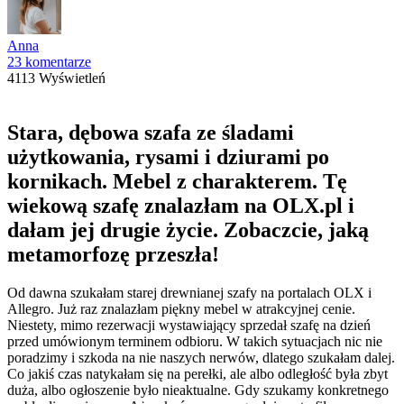
Anna
23 komentarze
4113 Wyświetleń
Stara, dębowa szafa ze śladami
użytkowania, rysami i dziurami po
kornikach. Mebel z charakterem. Tę
wiekową szafę znalazłam na OLX.pl i
dałam jej drugie życie. Zobaczcie, jaką
metamorfozę przeszła!
Od dawna szukałam starej drewnianej szafy na portalach OLX i
Allegro. Już raz znalazłam piękny mebel w atrakcyjnej cenie.
Niestety, mimo rezerwacji wystawiający sprzedał szafę na dzień
przed umówionym terminem odbioru. W takich sytuacjach nic nie
poradzimy i szkoda na nie naszych nerwów, dlatego szukałam dalej.
Co jakiś czas natykałam się na perełki, ale albo odległość była zbyt
duża, albo ogłoszenie było nieaktualne. Gdy szukamy konkretnego