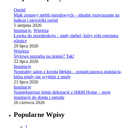
Ogród
Małe zestawy mebli ogrodowych – idealne rozwiązanie na
balkon i niewielki ogród
5 sierpnia 2026
Inspiracje
,
Wnętrza
Ławka do przedpokoju – mały mebel, który robi ogromną
różnicę
29 lipca 2026
Wnętrza
Stylowa suszarka na pranie? Tak!
22 lipca 2026
Inspiracje
Neutralny salon z kroplą błękitu – ponadczasowa aranżacja,
która nigdy nie wyjdzie z mody
21 lipca 2026
Inspiracje
Najpiękniejsze letnie dekoracje z H&M Home – moje
inspiracje do domu i ogrodu
26 czerwca 2026
Popularne Wpisy
1