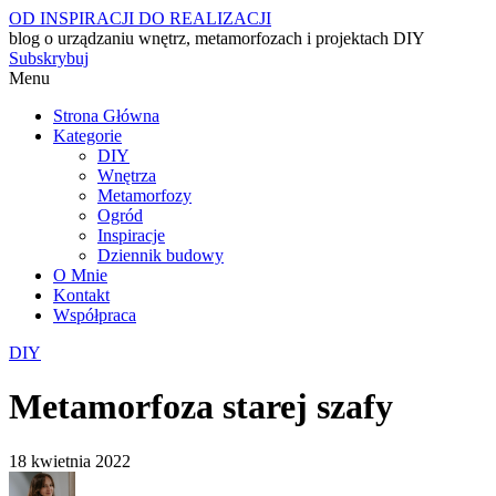
OD INSPIRACJI DO REALIZACJI
blog o urządzaniu wnętrz, metamorfozach i projektach DIY
Subskrybuj
Menu
Strona Główna
Kategorie
DIY
Wnętrza
Metamorfozy
Ogród
Inspiracje
Dziennik budowy
O Mnie
Kontakt
Współpraca
DIY
Metamorfoza starej szafy
18 kwietnia 2022