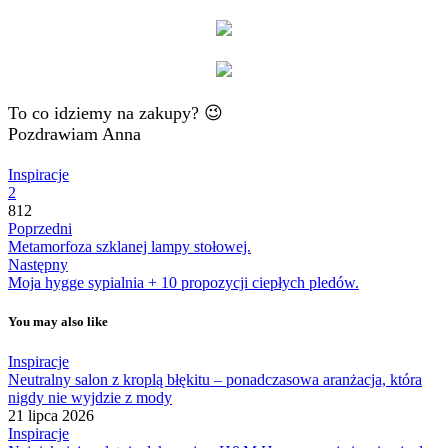
To co idziemy na zakupy? 😉
Pozdrawiam Anna
Inspiracje
2
812
Poprzedni
Metamorfoza szklanej lampy stołowej.
Następny
Moja hygge sypialnia + 10 propozycji ciepłych pledów.
You may also like
Inspiracje
Neutralny salon z kroplą błękitu – ponadczasowa aranżacja, która
nigdy nie wyjdzie z mody
21 lipca 2026
Inspiracje