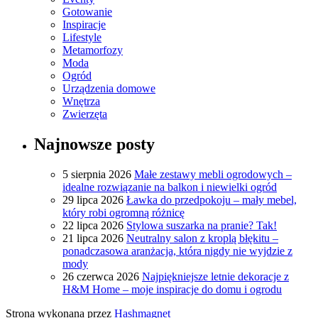
Gotowanie
Inspiracje
Lifestyle
Metamorfozy
Moda
Ogród
Urządzenia domowe
Wnętrza
Zwierzęta
Najnowsze posty
5 sierpnia 2026
Małe zestawy mebli ogrodowych –
idealne rozwiązanie na balkon i niewielki ogród
29 lipca 2026
Ławka do przedpokoju – mały mebel,
który robi ogromną różnicę
22 lipca 2026
Stylowa suszarka na pranie? Tak!
21 lipca 2026
Neutralny salon z kroplą błękitu –
ponadczasowa aranżacja, która nigdy nie wyjdzie z
mody
26 czerwca 2026
Najpiękniejsze letnie dekoracje z
H&M Home – moje inspiracje do domu i ogrodu
Strona wykonana przez
Hashmagnet