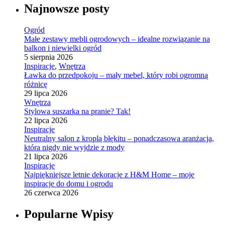
Najnowsze posty
Ogród
Małe zestawy mebli ogrodowych – idealne rozwiązanie na
balkon i niewielki ogród
5 sierpnia 2026
Inspiracje
,
Wnętrza
Ławka do przedpokoju – mały mebel, który robi ogromną
różnicę
29 lipca 2026
Wnętrza
Stylowa suszarka na pranie? Tak!
22 lipca 2026
Inspiracje
Neutralny salon z kroplą błękitu – ponadczasowa aranżacja,
która nigdy nie wyjdzie z mody
21 lipca 2026
Inspiracje
Najpiękniejsze letnie dekoracje z H&M Home – moje
inspiracje do domu i ogrodu
26 czerwca 2026
Popularne Wpisy