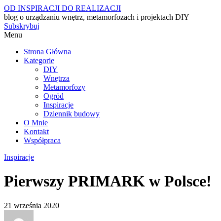
OD INSPIRACJI DO REALIZACJI
blog o urządzaniu wnętrz, metamorfozach i projektach DIY
Subskrybuj
Menu
Strona Główna
Kategorie
DIY
Wnętrza
Metamorfozy
Ogród
Inspiracje
Dziennik budowy
O Mnie
Kontakt
Współpraca
Inspiracje
Pierwszy PRIMARK w Polsce!
21 września 2020