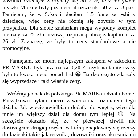
koszulki dziecięce zaczynały się od 7 zł, te z motywem
myszki Mickey były już nieco droższe ok. 50 zł za 3-pak.
Pamiętam, że w Szkocji płaciłam 1,5 funta za t-shirty
dziecięce, więc ceny nie różnią się zbytnio w tym
przypadku. Dla siebie znalazłam mega wygodny komplet
bielizny za 22 zł i beżową rozpinaną bluzę z kapturem za
26 zł. Zaznaczę, że były to ceny standardowe a nie
promocyjne.
Pamiętam, że moim najlepszym zakupem w szkockim
PRIMARKU była piżama za 0,20 £, czyli na tamte czasy
była to kwota nieco ponad 1 zł 😀 Bardzo często zdarzały
się wyprzedaże i taki właśnie ceny.
Wróćmy jednak do polskiego PRIMARKa i działu home.
Początkowo byłam nieco zawiedziona rozmiarem tego
działu. Jak wiecie uwielbiam dodatki do wnętrz, więc dla
mnie im większy dział dla domu tym lepiej 🙂 Na
szczęście okazało się, że w pierwszej chwili nie
dostrzegłam drugiej części, w której znajdowały się rzeczy
do łazienki takie jak ręczniki, dozowniki oraz akcesoria do