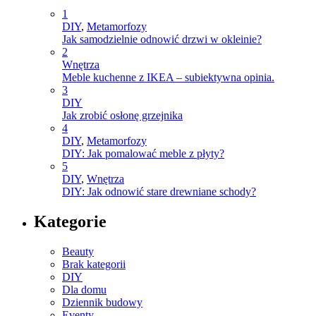
1
DIY
,
Metamorfozy
Jak samodzielnie odnowić drzwi w okleinie?
2
Wnętrza
Meble kuchenne z IKEA – subiektywna opinia.
3
DIY
Jak zrobić osłonę grzejnika
4
DIY
,
Metamorfozy
DIY: Jak pomalować meble z płyty?
5
DIY
,
Wnętrza
DIY: Jak odnowić stare drewniane schody?
Kategorie
Beauty
Brak kategorii
DIY
Dla domu
Dziennik budowy
Eventy