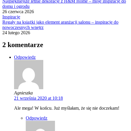
Najpiękniejsze letnie dekoracje z H&M Home – moje inspiracje do
domu i ogrodu
26 czerwca 2026
Inspiracje
Regały na książki jako element aranżacji salonu – inspiracje do
nowoczesnych wnętrz
24 lutego 2026
2 komentarze
Odpowiedz
Agnieszka
21 września 2020 at 10:18
Ale mega! W końcu. Już myślałam, że się nie doczekam!
Odpowiedz