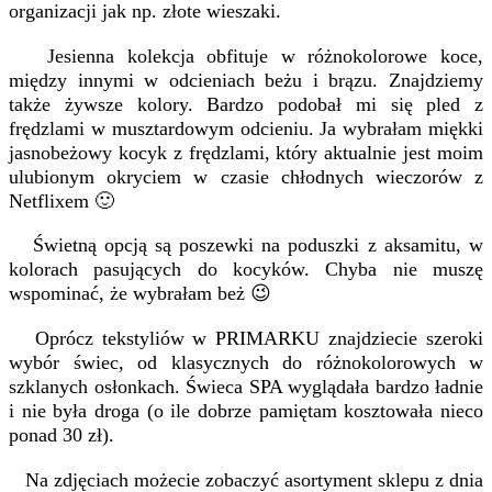
organizacji jak np. złote wieszaki.
Jesienna kolekcja obfituje w różnokolorowe koce,
między innymi w odcieniach beżu i brązu. Znajdziemy
także żywsze kolory. Bardzo podobał mi się pled z
frędzlami w musztardowym odcieniu. Ja wybrałam miękki
jasnobeżowy kocyk z frędzlami, który aktualnie jest moim
ulubionym okryciem w czasie chłodnych wieczorów z
Netflixem 🙂
Świetną opcją są poszewki na poduszki z aksamitu, w
kolorach pasujących do kocyków. Chyba nie muszę
wspominać, że wybrałam beż 😉
Oprócz tekstyliów w PRIMARKU znajdziecie szeroki
wybór świec, od klasycznych do różnokolorowych w
szklanych osłonkach. Świeca SPA wyglądała bardzo ładnie
i nie była droga (o ile dobrze pamiętam kosztowała nieco
ponad 30 zł).
Na zdjęciach możecie zobaczyć asortyment sklepu z dnia