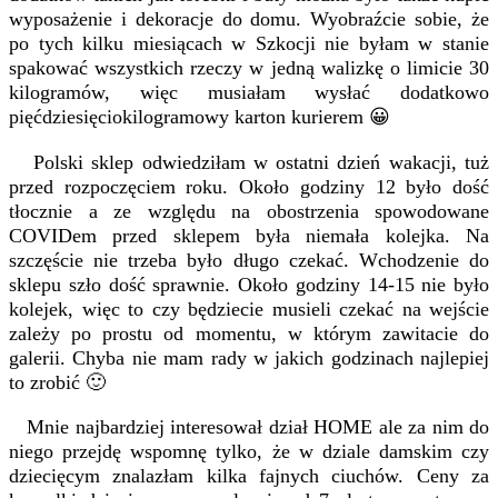
wyposażenie i dekoracje do domu. Wyobraźcie sobie, że
po tych kilku miesiącach w Szkocji nie byłam w stanie
spakować wszystkich rzeczy w jedną walizkę o limicie 30
kilogramów, więc musiałam wysłać dodatkowo
pięćdziesięciokilogramowy karton kurierem 😀
Polski sklep odwiedziłam w ostatni dzień wakacji, tuż
przed rozpoczęciem roku. Około godziny 12 było dość
tłocznie a ze względu na obostrzenia spowodowane
COVIDem przed sklepem była niemała kolejka. Na
szczęście nie trzeba było długo czekać. Wchodzenie do
sklepu szło dość sprawnie. Około godziny 14-15 nie było
kolejek, więc to czy będziecie musieli czekać na wejście
zależy po prostu od momentu, w którym zawitacie do
galerii. Chyba nie mam rady w jakich godzinach najlepiej
to zrobić 🙂
Mnie najbardziej interesował dział HOME ale za nim do
niego przejdę wspomnę tylko, że w dziale damskim czy
dziecięcym znalazłam kilka fajnych ciuchów. Ceny za