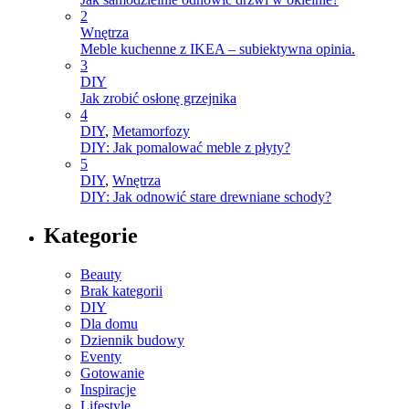
2
Wnętrza
Meble kuchenne z IKEA – subiektywna opinia.
3
DIY
Jak zrobić osłonę grzejnika
4
DIY
,
Metamorfozy
DIY: Jak pomalować meble z płyty?
5
DIY
,
Wnętrza
DIY: Jak odnowić stare drewniane schody?
Kategorie
Beauty
Brak kategorii
DIY
Dla domu
Dziennik budowy
Eventy
Gotowanie
Inspiracje
Lifestyle