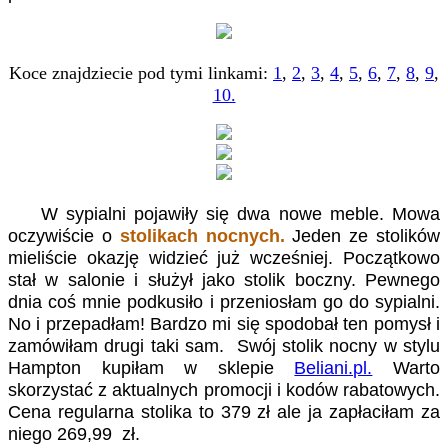
Koce znajdziecie pod tymi linkami:
1
,
2
,
3
,
4
,
5
,
6
,
7
,
8
,
9
,
10.
W sypialni pojawiły się dwa nowe meble. Mowa
oczywiście o
stolikach nocnych.
Jeden ze stolików
mieliście okazję widzieć już wcześniej. Początkowo
stał w salonie i służył jako stolik boczny. Pewnego
dnia coś mnie podkusiło i przeniosłam go do sypialni.
No i przepadłam! Bardzo mi się spodobał ten pomysł i
zamówiłam drugi taki sam. Swój stolik nocny w stylu
Hampton kupiłam w sklepie
Beliani.pl.
Warto
skorzystać z aktualnych promocji i kodów rabatowych.
Cena regularna stolika to 379 zł ale ja zapłaciłam za
niego 269,99 zł.