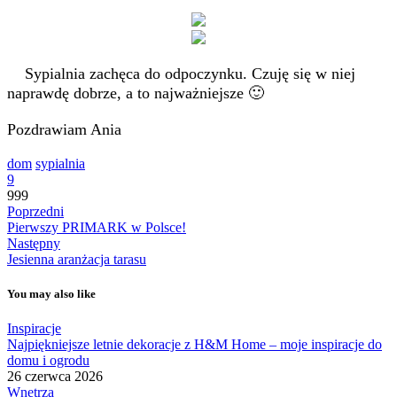
Sypialnia zachęca do odpoczynku. Czuję się w niej
naprawdę dobrze, a to najważniejsze 🙂
Pozdrawiam Ania
dom
sypialnia
9
999
Poprzedni
Pierwszy PRIMARK w Polsce!
Następny
Jesienna aranżacja tarasu
You may also like
Inspiracje
Najpiękniejsze letnie dekoracje z H&M Home – moje inspiracje do
domu i ogrodu
26 czerwca 2026
Wnętrza