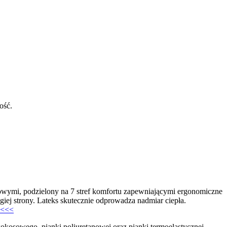
ość.
i, podzielony na 7 stref komfortu zapewniającymi ergonomiczne
giej strony. Lateks skutecznie odprowadza nadmiar ciepła.
 <<<
owego, pianki poliuretanowej oraz pianki termoelastycznej.