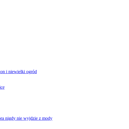
on i niewielki ogród
icę
óra nigdy nie wyjdzie z mody