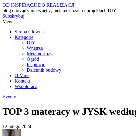
OD INSPIRACJI DO REALIZACJI
blog o urządzaniu wnętrz, metamorfozach i projektach DIY
Subskrybuj
Menu
Strona Główna
Kategorie
DIY
Wnętrza
Metamorfozy
Ogród
Inspiracje
Dziennik budowy
O Mnie
Kontakt
Współpraca
Eventy
TOP 3 materacy w JYSK według 
12 lutego 2024