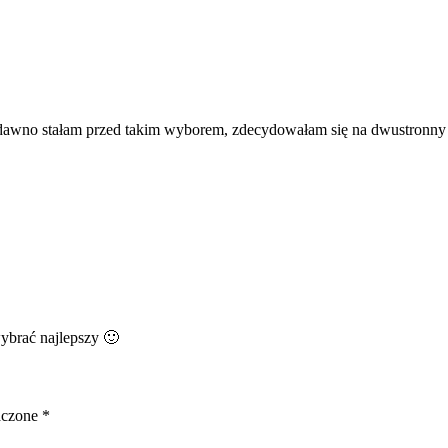
dawno stałam przed takim wyborem, zdecydowałam się na dwustronny
wybrać najlepszy 🙂
aczone
*