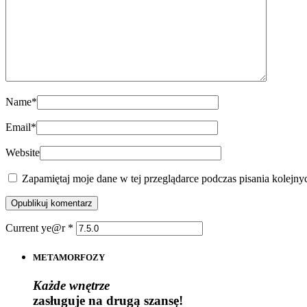
Name
*
Email
*
Website
Zapamiętaj moje dane w tej przeglądarce podczas pisania kolejny
Current ye@r
*
METAMORFOZY
Każde wnętrze
zasługuje na drugą szansę!