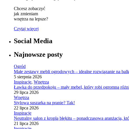
Chcesz zobaczyć
jak zmieniam
wnętrza na lepsze?
Czytaj więcej
Social Media
Najnowsze posty
Ogród
Małe zestawy mebli ogrodowych – idealne rozwiązanie na balk
5 sierpnia 2026
Inspiracje
,
Wnętrza
Ławka do przedpokoju – mały mebel, który robi ogromną różn
29 lipca 2026
Wnętrza
Stylowa suszarka na pranie? Tak!
22 lipca 2026
Inspiracje
Neutralny salon z kroplą błękitu – ponadczasowa aranżacja, kt
21 lipca 2026
Inspiracje