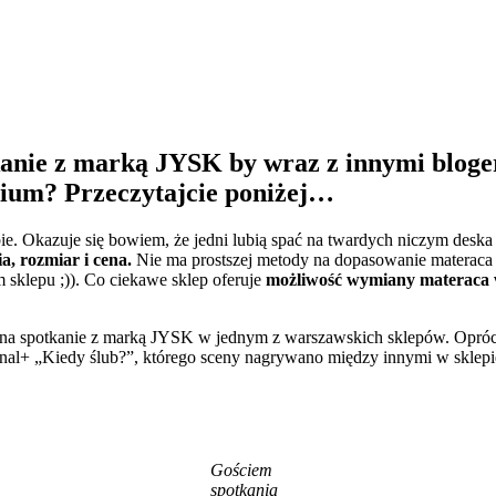
kanie z marką JYSK by wraz z innymi blog
odium? Przeczytajcie poniżej…
. Okazuje się bowiem, że jedni lubią spać na twardych niczym deska m
a, rozmiar i cena.
Nie ma prostszej metody na dopasowanie materaca j
sklepu ;)). Co ciekawe sklep oferuje
możliwość wymiany materaca w
 na spotkanie z marką JYSK w jednym z warszawskich sklepów. Opróc
al+ „Kiedy ślub?”, którego sceny nagrywano między innymi w sklepie
Gościem
spotkania