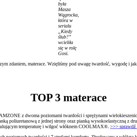
była
Masza
Wągrocka,
która w
serialu
„Kiedy
ślub?”
wcieliła
się w rolę
Gosi.
aszym zdaniem, materace. Wzięliśmy pod uwagę twardość, wygodę i jak
TOP 3 materace
NE z dwoma poziomami twardości i sprężynami wielokieszeniowym
anką poliuretanową z jednej strony oraz pianką wysokoelastyczną z dru
z regulującym temperaturę i wilgoć włóknem COOLMAX®.
>>> sprawdź
omach twardości i 7 strefami komfortu. Zbudowany z włókna kokos