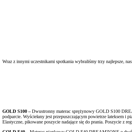
Wraz z innymi uczestnikami spotkania wybraliśmy trzy najlepsze, n
GOLD S100 –
Dwustronny materac sprężynowy GOLD S100 DREAMZO
podparcie. Wyściełany jest przepuszczającym powietrze lateksem i pi
Elastyczne, pikowane poszycie nadające się do prania. Poszycie 
GOLD F40 –
Materac piankowy GOLD F40 DREAMZONE o dwóch pozi