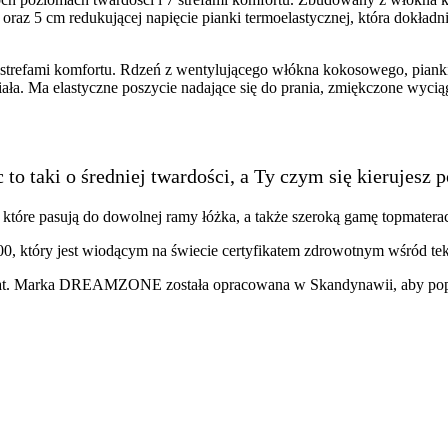
az 5 cm redukującej napięcie pianki termoelastycznej, która dokładnie
i komfortu. Rdzeń z wentylującego włókna kokosowego, pianki wyso
ciała. Ma elastyczne poszycie nadające się do prania, zmiękczone wyci
 to taki o średniej twardości, a Ty czym się kierujesz
które pasują do dowolnej ramy łóżka, a także szeroką gamę topmatera
 który jest wiodącym na świecie certyfikatem zdrowotnym wśród tek
t. Marka DREAMZONE została opracowana w Skandynawii, aby popra