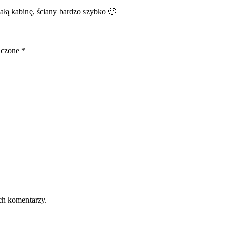
ałą kabinę, ściany bardzo szybko 🙂
aczone
*
ch komentarzy.