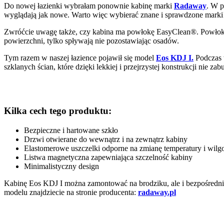
Do nowej łazienki wybrałam ponownie kabinę marki
Radaway
. W p
wyglądają jak nowe. Warto więc wybierać znane i sprawdzone marki
Zwróćcie uwagę także, czy kabina ma powłokę EasyClean®. Powłoka 
powierzchni, tylko spływają nie pozostawiając osadów.
Tym razem w naszej łazience pojawił się model
Eos KDJ I.
Podczas 
szklanych ścian, które dzięki lekkiej i przejrzystej konstrukcji nie za
Kilka cech tego produktu:
Bezpieczne i hartowane szkło
Drzwi otwierane do wewnątrz i na zewnątrz kabiny
Elastomerowe uszczelki odporne na zmianę temperatury i wilgo
Listwa magnetyczna zapewniająca szczelność kabiny
Minimalistyczny design
Kabinę Eos KDJ I można zamontować na brodziku, ale i bezpośredn
modelu znajdziecie na stronie producenta:
radaway.pl