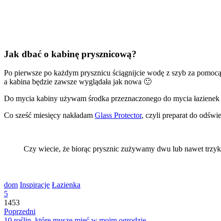
Jak dbać o kabinę prysznicową?
Po pierwsze po każdym prysznicu ściągnijcie wodę z szyb za pomocą 
a kabina będzie zawsze wyglądała jak nowa 🙂
Do mycia kabiny używam środka przeznaczonego do mycia łazienek 
Co sześć miesięcy nakładam
Glass Protector
, czyli preparat do odśw
Czy wiecie, że biorąc prysznic zużywamy dwu lub nawet trzyk
dom
Inspiracje
Łazienka
5
1453
Poprzedni
10 roślin, które muszę mieć w moim ogrodzie