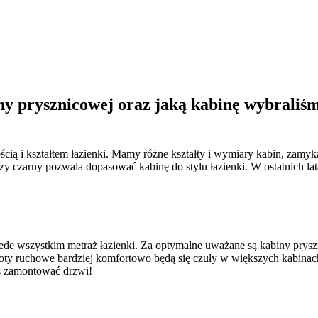
 prysznicowej oraz jaką kabinę wybraliśmy 
ią i kształtem łazienki. Mamy różne kształty i wymiary kabin, zamyka
, czy czarny pozwala dopasować kabinę do stylu łazienki. W ostatnich la
ede wszystkim metraż łazienki. Za optymalne uważane są kabiny pry
poty ruchowe bardziej komfortowo będą się czuły w większych kabinach
s zamontować drzwi!