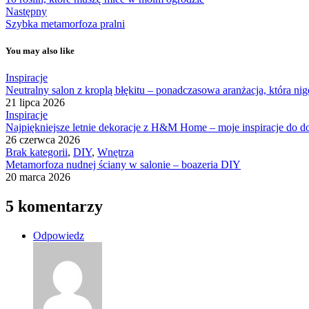
Następny
Szybka metamorfoza pralni
You may also like
Inspiracje
Neutralny salon z kroplą błękitu – ponadczasowa aranżacja, która ni
21 lipca 2026
Inspiracje
Najpiękniejsze letnie dekoracje z H&M Home – moje inspiracje do d
26 czerwca 2026
Brak kategorii
,
DIY
,
Wnętrza
Metamorfoza nudnej ściany w salonie – boazeria DIY
20 marca 2026
5 komentarzy
Odpowiedz