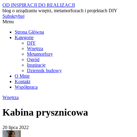
OD INSPIRACJI DO REALIZACJI
blog o urządzaniu wnętrz, metamorfozach i projektach DIY
Subskrybuj
Menu
Strona Główna
Kategorie
DIY
Wnętrza
Metamorfozy
Ogród
Inspiracje
Dziennik budowy
O Mnie
Kontakt
Współpraca
Wnętrza
Kabina prysznicowa
20 lipca 2022