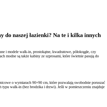
do naszej łazienki? Na te i kilka innych
ne i modele walk-in, prostokątne, kwadratowe, półokrągłe, czy
tach modne są także kabiny ze szprosami, które świetnie pasują do
sznicowe o wymiarach 90×90 cm, które pozwalają swobodnie poruszać
 typu walk-in (bez brodzika i drzwi). Jeśli w pomieszczeniu znajduje