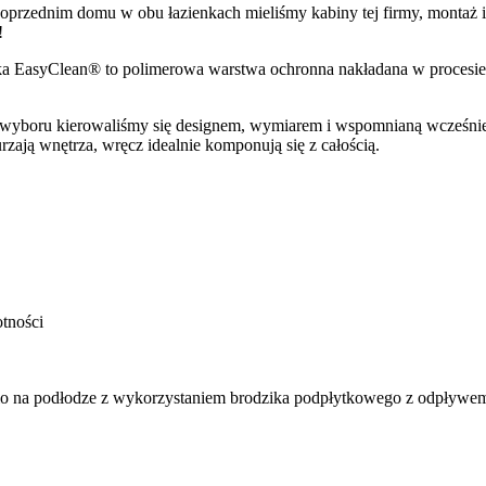
oprzednim domu w obu łazienkach mieliśmy kabiny tej firmy, montaż 
!
EasyClean® to polimerowa warstwa ochronna nakładana w procesie obr
wyboru kierowaliśmy się designem, wymiarem i wspomnianą wcześniej
burzają wnętrza, wręcz idealnie komponują się z całością.
tności
io na podłodze z wykorzystaniem brodzika podpłytkowego z odpływem