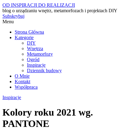
OD INSPIRACJI DO REALIZACJI
blog o urządzaniu wnętrz, metamorfozach i projektach DIY
Subskrybuj
Menu
Strona Główna
Kategorie
DIY
Wnętrza
Metamorfozy
Ogród
Inspiracje
Dziennik budowy
O Mnie
Kontakt
Współpraca
Inspiracje
Kolory roku 2021 wg.
PANTONE