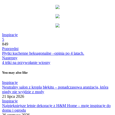
Inspiracje
5
849
Poprzedni
Płytki kuchenne heksagonalne –opinia po 4 latach.
Następny
4 triki na przywołanie wiosny
You may also like
Inspiracje
Neutralny salon z kroplą błękitu – ponadczasowa aranżacja, która
nigdy nie wyjdzie z mody
21 lipca 2026
Inspiracje
Najpiękniejsze letnie dekoracje z H&M Home – moje inspiracje do
domu i ogrodu
26 czerwca 2026