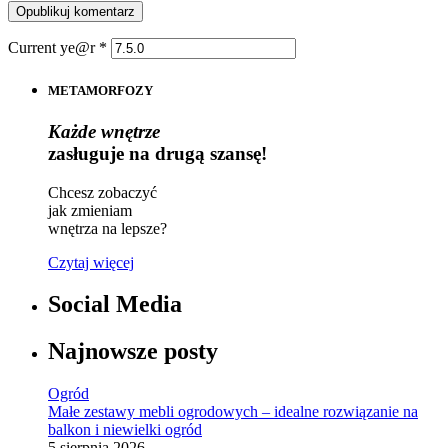
Current ye@r
*
METAMORFOZY
Każde wnętrze
zasługuje na drugą szansę!
Chcesz zobaczyć
jak zmieniam
wnętrza na lepsze?
Czytaj więcej
Social Media
Najnowsze posty
Ogród
Małe zestawy mebli ogrodowych – idealne rozwiązanie na
balkon i niewielki ogród
5 sierpnia 2026