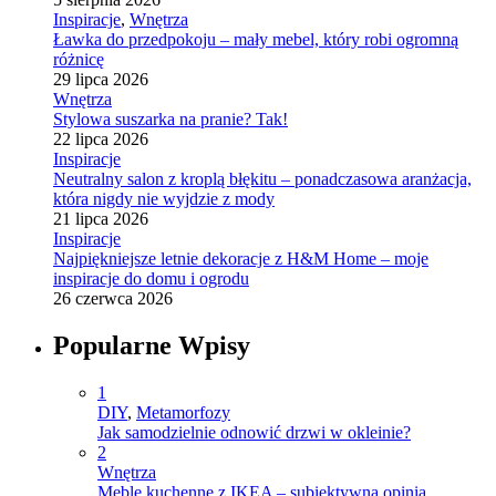
Inspiracje
,
Wnętrza
Ławka do przedpokoju – mały mebel, który robi ogromną
różnicę
29 lipca 2026
Wnętrza
Stylowa suszarka na pranie? Tak!
22 lipca 2026
Inspiracje
Neutralny salon z kroplą błękitu – ponadczasowa aranżacja,
która nigdy nie wyjdzie z mody
21 lipca 2026
Inspiracje
Najpiękniejsze letnie dekoracje z H&M Home – moje
inspiracje do domu i ogrodu
26 czerwca 2026
Popularne Wpisy
1
DIY
,
Metamorfozy
Jak samodzielnie odnowić drzwi w okleinie?
2
Wnętrza
Meble kuchenne z IKEA – subiektywna opinia.