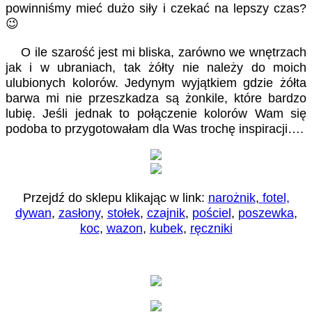
powinniśmy mieć dużo siły i czekać na lepszy czas?
😉
O ile szarość jest mi bliska, zarówno we wnętrzach
jak i w ubraniach, tak żółty nie należy do moich
ulubionych kolorów. Jedynym wyjątkiem gdzie żółta
barwa mi nie przeszkadza są żonkile, które bardzo
lubię. Jeśli jednak to połączenie kolorów Wam się
podoba to przygotowałam dla Was trochę inspiracji….
Przejdź do sklepu klikając w link:
narożnik
,
fotel,
dywan
,
zasłony
,
stołek
,
czajnik
,
pościel
,
poszewka
,
koc
,
wazon
,
kubek
,
ręczniki