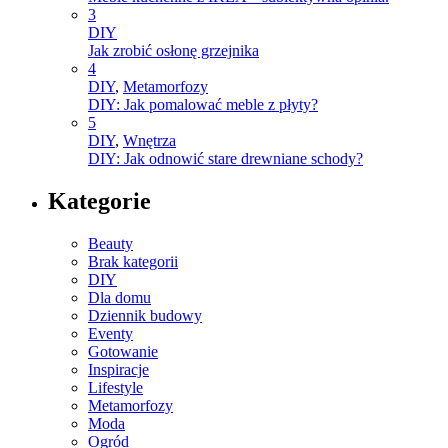
3
DIY
Jak zrobić osłonę grzejnika
4
DIY
,
Metamorfozy
DIY: Jak pomalować meble z płyty?
5
DIY
,
Wnętrza
DIY: Jak odnowić stare drewniane schody?
Kategorie
Beauty
Brak kategorii
DIY
Dla domu
Dziennik budowy
Eventy
Gotowanie
Inspiracje
Lifestyle
Metamorfozy
Moda
Ogród