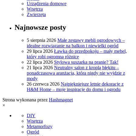
Urządzenia domowe
Wnętrza
Zwierzęta
Najnowsze posty
5 sierpnia 2026
Małe zestawy mebli ogrodowych –
idealne rozwiązanie na balkon i niewielki ogród
29 lipca 2026
Ławka do przedpokoju – mały mebel,
który robi ogromną różnicę
22 lipca 2026
Stylowa suszarka na pranie? Tak!
21 lipca 2026
Neutralny salon z kroplą błękitu –
ponadczasowa aranżacja, która nigdy nie wyjdzie z
mody
26 czerwca 2026
Najpiękniejsze letnie dekoracje z
H&M Home – moje inspiracje do domu i ogrodu
Strona wykonana przez
Hashmagnet
×
DIY
Wnętrza
Metamorfozy
Ogród