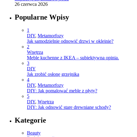
26 czerwca 2026
Popularne Wpisy
1
DIY
,
Metamorfozy
Jak samodzielnie odnowić drzwi w okleinie?
2
Wnętrza
Meble kuchenne z IKEA – subiektywna opinia.
3
DIY
Jak zrobić osłonę grzejnika
4
DIY
,
Metamorfozy
DIY: Jak pomalować meble z płyty?
5
DIY
,
Wnętrza
DIY: Jak odnowić stare drewniane schody?
Kategorie
Beauty