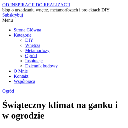
OD INSPIRACJI DO REALIZACJI
blog o urządzaniu wnętrz, metamorfozach i projektach DIY
Subskrybuj
Menu
Strona Główna
Kategorie
DIY
Wnętrza
Metamorfozy
Ogród
Inspiracje
Dziennik budowy
O Mnie
Kontakt
Współpraca
Ogród
Świąteczny klimat na ganku i
w ogrodzie