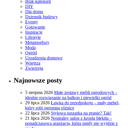
Brak kategorii
DIY
Dla domu
Dziennik budowy
Eventy
Gotowanie
Inspiracje
Lifestyle
Metamorfozy
Moda
Ogród
Urządzenia domowe
Wnętrza
Zwierzęta
Najnowsze posty
5 sierpnia 2026
Małe zestawy mebli ogrodowych –
idealne rozwiązanie na balkon i niewielki ogród
29 lipca 2026
Ławka do przedpokoju – mały mebel,
który robi ogromną różnicę
22 lipca 2026
Stylowa suszarka na pranie? Tak!
21 lipca 2026
Neutralny salon z kroplą błękitu –
ponadczasowa aranżacja, która nigdy nie wyjdzie z