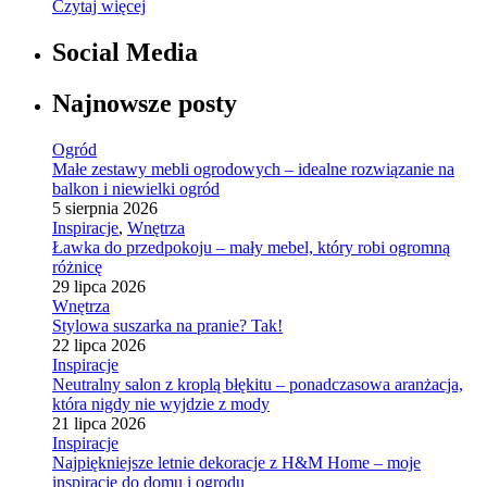
Czytaj więcej
Social Media
Najnowsze posty
Ogród
Małe zestawy mebli ogrodowych – idealne rozwiązanie na
balkon i niewielki ogród
5 sierpnia 2026
Inspiracje
,
Wnętrza
Ławka do przedpokoju – mały mebel, który robi ogromną
różnicę
29 lipca 2026
Wnętrza
Stylowa suszarka na pranie? Tak!
22 lipca 2026
Inspiracje
Neutralny salon z kroplą błękitu – ponadczasowa aranżacja,
która nigdy nie wyjdzie z mody
21 lipca 2026
Inspiracje
Najpiękniejsze letnie dekoracje z H&M Home – moje
inspiracje do domu i ogrodu