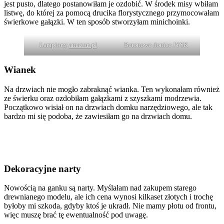
jest pusto, dlatego postanowiłam je ozdobić. W środek misy wbiłam
listwę, do której za pomocą drucika florystycznego przymocowałam
świerkowe gałązki. W ten sposób stworzyłam minichoinki.
Lampiony
amazon.pl
Betonowe donice JYSK
Wianek
Na drzwiach nie mogło zabraknąć wianka. Ten wykonałam również
ze świerku oraz ozdobiłam gałązkami z szyszkami modrzewia.
Początkowo wisiał on na drzwiach domku narzędziowego, ale tak
bardzo mi się podoba, że zawiesiłam go na drzwiach domu.
Dekoracyjne narty
Nowością na ganku są narty. Myślałam nad zakupem starego
drewnianego modelu, ale ich cena wynosi kilkaset złotych i trochę
byłoby mi szkoda, gdyby ktoś je ukradł. Nie mamy płotu od frontu,
więc muszę brać tę ewentualność pod uwagę.