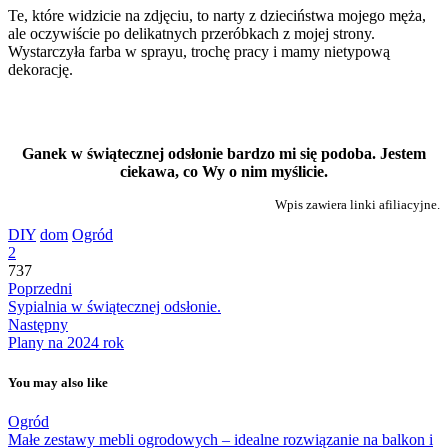
Te, które widzicie na zdjęciu, to narty z dzieciństwa mojego męża,
ale oczywiście po delikatnych przeróbkach z mojej strony.
Wystarczyła farba w sprayu, trochę pracy i mamy nietypową
dekorację.
Ganek w świątecznej odsłonie bardzo mi się podoba. Jestem
ciekawa, co Wy o nim myślicie.
Wpis zawiera linki afiliacyjne.
DIY
dom
Ogród
2
737
Poprzedni
Sypialnia w świątecznej odsłonie.
Następny
Plany na 2024 rok
You may also like
Ogród
Małe zestawy mebli ogrodowych – idealne rozwiązanie na balkon i