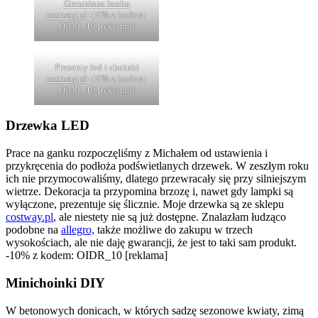
Drewniana ławka
costway.pl
-10% z kodem:
OIDR_10 [reklama]
Prezenty led i choinki
costway.pl
-10% z kodem:
OIDR_10 [reklama]
Drzewka LED
Prace na ganku rozpoczęliśmy z Michałem od ustawienia i
przykręcenia do podłoża podświetlanych drzewek. W zeszłym roku
ich nie przymocowaliśmy, dlatego przewracały się przy silniejszym
wietrze. Dekoracja ta przypomina brzozę i, nawet gdy lampki są
wyłączone, prezentuje się ślicznie. Moje drzewka są ze sklepu
costway.pl
, ale niestety nie są już dostępne. Znalazłam łudząco
podobne na
allegro,
także możliwe do zakupu w trzech
wysokościach, ale nie daję gwarancji, że jest to taki sam produkt.
-10% z kodem: OIDR_10 [reklama]
Minichoinki DIY
W betonowych donicach, w których sadzę sezonowe kwiaty, zimą