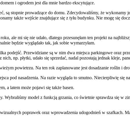
z domem i ogrodem jest dla mnie bardzo ekscytujące.
ć, są stopnie prowadzące do domu. Zdecydowaliśmy, że wykonamy je z
namy także wejście znajdujące się z tyłu budynku. Nie mogę się doc
u, ale mi się nie udało, dlatego przesunęłam ten projekt na najbliżs
inalnie będzie wyglądało tak, jak sobie wymarzyłam.
lka podejść. Przewidziane są w nim dwa miejsca parkingowe oraz przes
nich, np. płytki, udało się sprzedać, nadal pozostają jednak kleje, pan
wieżym powietrzu. Na ten rok zaplanowane jest dosadzanie roślin i dro
sca pod nasadzenia. Na razie wygląda to smutno. Niecierpliwię się na 
m, a latem może pojawi się także basen.
. Wybraliśmy model z funkcją grzania, co świetnie sprawdza się w z
u wizualnych poprawek oraz wprowadzenia udogodnień w szafkach. Mam