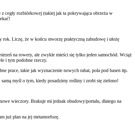
 cegły rozbiórkowej (takiej jak ta pokrywająca obrzeża w
zekać!
zy rok. Liczę, że w końcu stworzę praktyczną zabudowę i ułożę
trzeń na rowery, ale zwykle mieści się tylko jeden samochód. Wciąż
ele i tym podobne rzeczy.
bne prace, takie jak wyznaczenie nowych rabat, pola pod basen itp.
samą myśl o tym, kiedy posadzimy rośliny i zrobi się zielono!
imowe wieczory. Brakuje mi jednak obudowy/portalu, dlatego na
 już plan na jej metamorfozę.