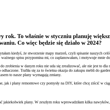
y rok. To właśnie w styczniu planuję większ
waniu. Co więc będzie się działo w 2024?
tałam kiedyś, że stworzenie mapy marzeń, czyli spisanie naszych cel
 ważnego spisu przypomina mi, co zaplanowałam, i motywuje mnie do 
y do zrobienia w danym roku nie uda się zrealizować, ale nie jest to 
odhaczone. Trafiła się za to świetna okazja do zakupu mebli do garde
Czasem to nasze plany wymagają zmiany.
e, jak i plany remontowe czy pomysły na DIY, które chcę ziścić w ciąg
zować jakiekolwiek plany. W zeszłym roku wprowadziłam kilka nawyków