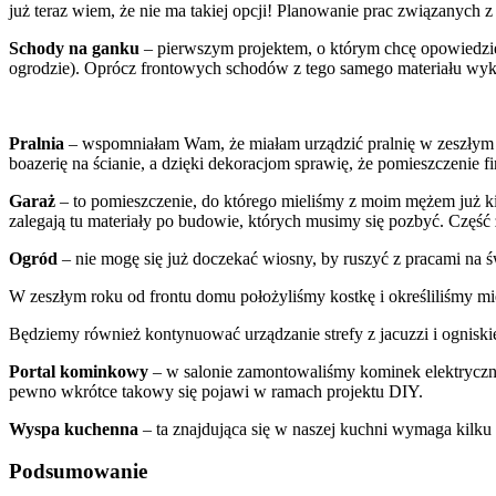
już teraz wiem, że nie ma takiej opcji! Planowanie prac związanych 
Schody na ganku
– pierwszym projektem, o którym chcę opowiedzie
ogrodzie). Oprócz frontowych schodów z tego samego materiału wyko
Pralnia
– wspomniałam Wam, że miałam urządzić pralnię w zeszłym rok
boazerię na ścianie, a dzięki dekoracjom sprawię, że pomieszczenie f
Garaż
– to pomieszczenie, do którego mieliśmy z moim mężem już ki
zalegają tu materiały po budowie, których musimy się pozbyć. Część z 
Ogród
– nie mogę się już doczekać wiosny, by ruszyć z pracami na ś
W zeszłym roku od frontu domu położyliśmy kostkę i określiliśmy miej
Będziemy również kontynuować urządzanie strefy z jacuzzi i ogniskie
Portal kominkowy
– w salonie zamontowaliśmy kominek elektryczny
pewno wkrótce takowy się pojawi w ramach projektu DIY.
Wyspa kuchenna
– ta znajdująca się w naszej kuchni wymaga kilk
Podsumowanie