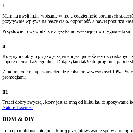
I.
Mam na myśli m.in. wpisanie w moją codzienność porannych spaceró
pozytywnie wpływa na nasze ciało, odporność, a nawet pobudza krea
Przysłowie to wywodzi się z języka norweskiego i w oryginale brzmi
II.
Kolejnym dobrym przyzwyczajeniem jest picie świeżo wyciskanych
napoje niemal każdego dnia. Dołączyłam także do programu partnerski
Z moim kodem kupisz urządzenie z rabatem w wysokości 10%. Pod
promocjami) .
III.
Trzeci dobry zwyczaj, który jest ze mną od kilku lat, to spożywani
Nature Essence.
DOM & DIY
To moja ulubiona kategoria, której przygotowywanie sprawia mi ogr