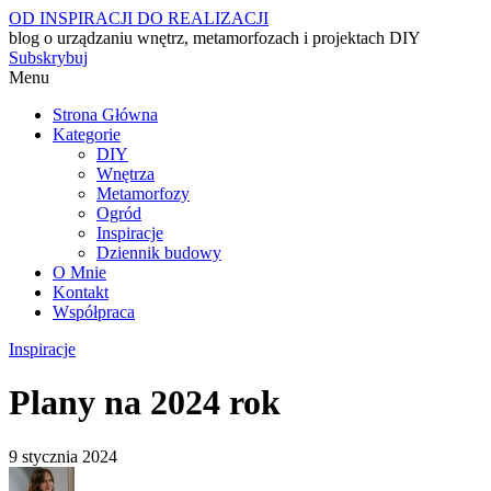
OD INSPIRACJI DO REALIZACJI
blog o urządzaniu wnętrz, metamorfozach i projektach DIY
Subskrybuj
Menu
Strona Główna
Kategorie
DIY
Wnętrza
Metamorfozy
Ogród
Inspiracje
Dziennik budowy
O Mnie
Kontakt
Współpraca
Inspiracje
Plany na 2024 rok
9 stycznia 2024