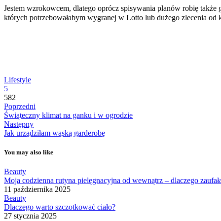
Jestem wzrokowcem, dlatego oprócz spisywania planów robię także gra
których potrzebowałabym wygranej w Lotto lub dużego zlecenia od k
Lifestyle
5
582
Poprzedni
Świąteczny klimat na ganku i w ogrodzie
Następny
Jak urządziłam wąską garderobę
You may also like
Beauty
Moja codzienna rutyna pielęgnacyjna od wewnątrz – dlaczego zaufa
11 października 2025
Beauty
Dlaczego warto szczotkować ciało?
27 stycznia 2025