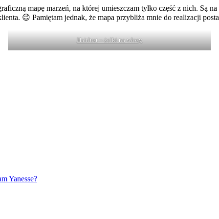
ficzną mapę marzeń, na której umieszczam tylko część z nich. Są na ni
lienta. 😉 Pamiętam jednak, że mapa przybliża mnie do realizacji pos
Hairlust – żelki na włosy
łam Yanesse?