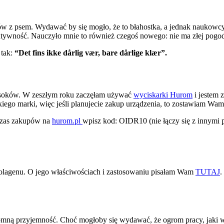
w z psem. Wydawać by się mogło, że to błahostka, a jednak naukowcy
tywność. Nauczyło mnie to również czegoś nowego: nie ma złej pogod
 tak:
“Det fins ikke dårlig vær, bare dårlige klær”.
 soków. W zeszłym roku zaczęłam używać
wyciskarki Hurom
i jestem 
ego marki, więc jeśli planujecie zakup urządzenia, to zostawiam Wam 
czas zakupów na
hurom.pl
wpisz kod: OIDR10 (nie łączy się z innymi
e kolagenu. O jego właściwościach i zastosowaniu pisałam Wam
TUTAJ
.
omną przyjemność. Choć mogłoby się wydawać, że ogrom pracy, jaki wy