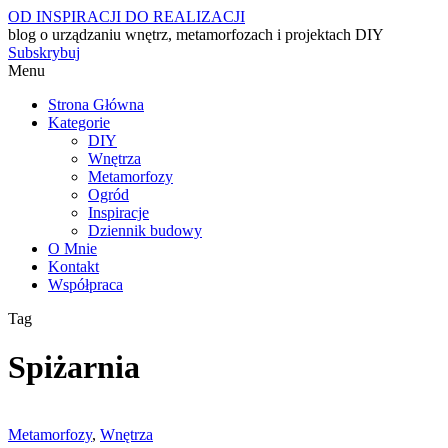
OD INSPIRACJI DO REALIZACJI
blog o urządzaniu wnętrz, metamorfozach i projektach DIY
Subskrybuj
Menu
Strona Główna
Kategorie
DIY
Wnętrza
Metamorfozy
Ogród
Inspiracje
Dziennik budowy
O Mnie
Kontakt
Współpraca
Tag
Spiżarnia
Metamorfozy
,
Wnętrza