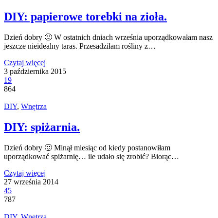
DIY: papierowe torebki na zioła.
Dzień dobry 🙂 W ostatnich dniach września uporządkowałam nasz
jeszcze nieidealny taras. Przesadziłam rośliny z…
Czytaj więcej
3 października 2015
19
864
DIY
,
Wnętrza
DIY: spiżarnia.
Dzień dobry 🙂 Minął miesiąc od kiedy postanowiłam
uporządkować spiżarnię… ile udało się zrobić? Biorąc…
Czytaj więcej
27 września 2014
45
787
DIY
,
Wnętrza