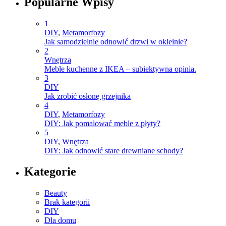
Popularne Wpisy
1
DIY
,
Metamorfozy
Jak samodzielnie odnowić drzwi w okleinie?
2
Wnętrza
Meble kuchenne z IKEA – subiektywna opinia.
3
DIY
Jak zrobić osłonę grzejnika
4
DIY
,
Metamorfozy
DIY: Jak pomalować meble z płyty?
5
DIY
,
Wnętrza
DIY: Jak odnowić stare drewniane schody?
Kategorie
Beauty
Brak kategorii
DIY
Dla domu