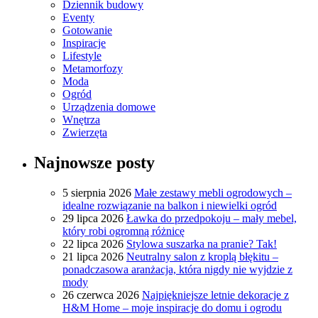
Dziennik budowy
Eventy
Gotowanie
Inspiracje
Lifestyle
Metamorfozy
Moda
Ogród
Urządzenia domowe
Wnętrza
Zwierzęta
Najnowsze posty
5 sierpnia 2026
Małe zestawy mebli ogrodowych –
idealne rozwiązanie na balkon i niewielki ogród
29 lipca 2026
Ławka do przedpokoju – mały mebel,
który robi ogromną różnicę
22 lipca 2026
Stylowa suszarka na pranie? Tak!
21 lipca 2026
Neutralny salon z kroplą błękitu –
ponadczasowa aranżacja, która nigdy nie wyjdzie z
mody
26 czerwca 2026
Najpiękniejsze letnie dekoracje z
H&M Home – moje inspiracje do domu i ogrodu