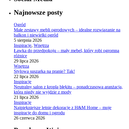
Najnowsze posty
Ogród
Małe zestawy mebli ogrodowych – idealne rozwiązanie na
balkon i niewielki ogród
5 sierpnia 2026
Inspiracje
,
Wnętrza
Ławka do przedpokoju – mały mebel, który robi ogromną
różnicę
29 lipca 2026
Wnętrza
Stylowa suszarka na pranie? Tak!
22 lipca 2026
Inspiracje
Neutralny salon z kroplą błękitu – ponadczasowa aranżacja,
która nigdy nie wyjdzie z mody
21 lipca 2026
Inspiracje
Najpiękniejsze letnie dekoracje z H&M Home – moje
inspiracje do domu i ogrodu
26 czerwca 2026