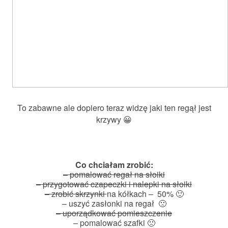
To zabawne ale dopiero teraz widzę jaki ten regął jest
krzywy 😀
Co chciałam zrobić:
– pomalować regał na słoiki
– przygotować czapeczki i nalepki na słoiki
– zrobić skrzynki
na kółkach – 50% 🙂
– uszyć zasłonki na regał 🙁
– uporządkować pomieszczenie
– pomalować szafki 🙁