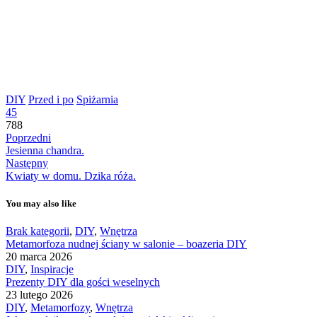
DIY
Przed i po
Spiżarnia
45
788
Poprzedni
Jesienna chandra.
Następny
Kwiaty w domu. Dzika róża.
You may also like
Brak kategorii
,
DIY
,
Wnętrza
Metamorfoza nudnej ściany w salonie – boazeria DIY
20 marca 2026
DIY
,
Inspiracje
Prezenty DIY dla gości weselnych
23 lutego 2026
DIY
,
Metamorfozy
,
Wnętrza