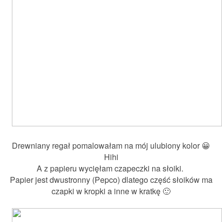
Drewniany regał pomalowałam na mój ulubiony kolor 😀
Hihi
A z papieru wycięłam czapeczki na słoiki.
Papier jest dwustronny (Pepco) dlatego część słoików ma
czapki w kropki a inne w kratkę 🙂