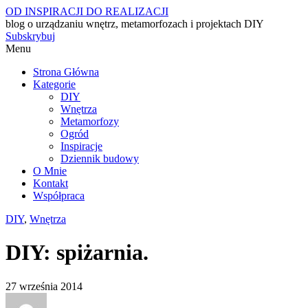
OD INSPIRACJI DO REALIZACJI
blog o urządzaniu wnętrz, metamorfozach i projektach DIY
Subskrybuj
Menu
Strona Główna
Kategorie
DIY
Wnętrza
Metamorfozy
Ogród
Inspiracje
Dziennik budowy
O Mnie
Kontakt
Współpraca
DIY
,
Wnętrza
DIY: spiżarnia.
27 września 2014