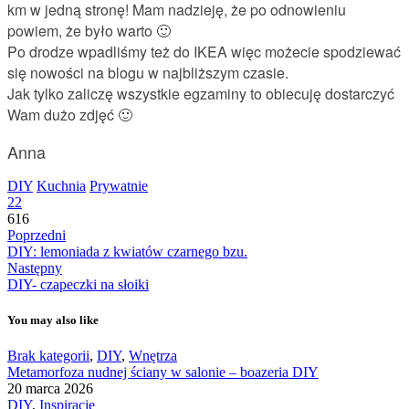
km w jedną stronę! Mam nadzieję, że po odnowieniu
powiem, że było warto 🙂
Po drodze wpadliśmy też do IKEA więc możecie spodziewać
się nowości na blogu w najbliższym czasie.
Jak tylko zaliczę wszystkie egzaminy to obiecuję dostarczyć
Wam dużo zdjęć 🙂
Anna
DIY
Kuchnia
Prywatnie
22
616
Poprzedni
DIY: lemoniada z kwiatów czarnego bzu.
Następny
DIY- czapeczki na słoiki
You may also like
Brak kategorii
,
DIY
,
Wnętrza
Metamorfoza nudnej ściany w salonie – boazeria DIY
20 marca 2026
DIY
,
Inspiracje