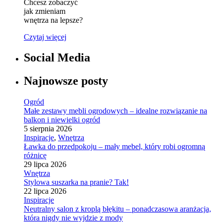
Chcesz zobaczyć
jak zmieniam
wnętrza na lepsze?
Czytaj więcej
Social Media
Najnowsze posty
Ogród
Małe zestawy mebli ogrodowych – idealne rozwiązanie na
balkon i niewielki ogród
5 sierpnia 2026
Inspiracje
,
Wnętrza
Ławka do przedpokoju – mały mebel, który robi ogromną
różnicę
29 lipca 2026
Wnętrza
Stylowa suszarka na pranie? Tak!
22 lipca 2026
Inspiracje
Neutralny salon z kroplą błękitu – ponadczasowa aranżacja,
która nigdy nie wyjdzie z mody