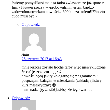
świetny pomysł!kusi mnie ta farba zwłaszcza ze już sporo z
firmy Flugger rzeczy wypróbowałam i jestem bardzo
zadowolona:)czekam nowości…300 km za stołem!!??toszto
cudo musi być:)
Odpowiedz
Ania
26 czerwca 2013 at 16:48
mnie jeszcze zostało trochę farby więc niewykluczone,
że coś jeszcze zmaluję 🙂
nowości będą jak tylko ogarnę się z egzaminami i
posprzątam bałagan w mieszkaniu (zakładają listwy-
kurz masakryczny) 😀
mam nadzieję, że stół jest/będzie tego wart 🙂
Odpowiedz