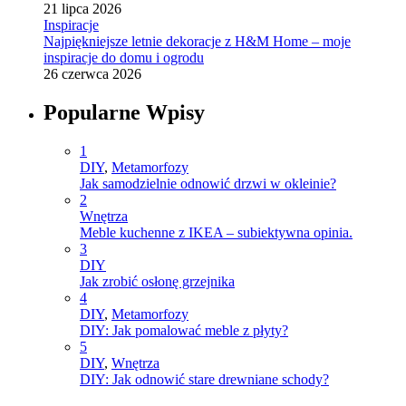
21 lipca 2026
Inspiracje
Najpiękniejsze letnie dekoracje z H&M Home – moje
inspiracje do domu i ogrodu
26 czerwca 2026
Popularne Wpisy
1
DIY
,
Metamorfozy
Jak samodzielnie odnowić drzwi w okleinie?
2
Wnętrza
Meble kuchenne z IKEA – subiektywna opinia.
3
DIY
Jak zrobić osłonę grzejnika
4
DIY
,
Metamorfozy
DIY: Jak pomalować meble z płyty?
5
DIY
,
Wnętrza
DIY: Jak odnowić stare drewniane schody?