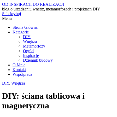
OD INSPIRACJI DO REALIZACJI
blog o urządzaniu wnętrz, metamorfozach i projektach DIY
Subskrybuj
Menu
Strona Główna
Kategorie
DIY
Wnętrza
Metamorfozy
Ogród
Inspiracje
Dziennik budowy
O Mnie
Kontakt
Współpraca
DIY
,
Wnętrza
DIY: ściana tablicowa i
magnetyczna