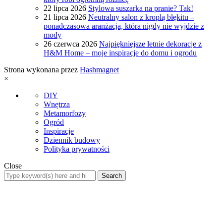
22 lipca 2026
Stylowa suszarka na pranie? Tak!
21 lipca 2026
Neutralny salon z kroplą błękitu –
ponadczasowa aranżacja, która nigdy nie wyjdzie z
mody
26 czerwca 2026
Najpiękniejsze letnie dekoracje z
H&M Home – moje inspiracje do domu i ogrodu
Strona wykonana przez
Hashmagnet
×
DIY
Wnętrza
Metamorfozy
Ogród
Inspiracje
Dziennik budowy
Polityka prywatności
Close