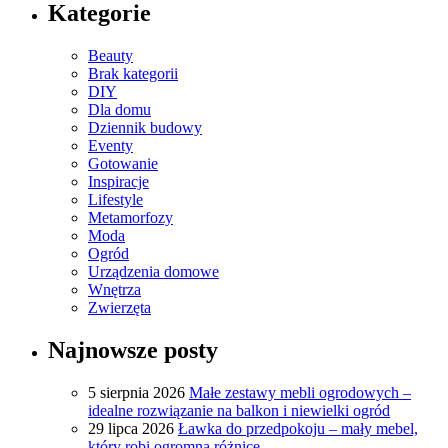
Kategorie
Beauty
Brak kategorii
DIY
Dla domu
Dziennik budowy
Eventy
Gotowanie
Inspiracje
Lifestyle
Metamorfozy
Moda
Ogród
Urządzenia domowe
Wnętrza
Zwierzęta
Najnowsze posty
5 sierpnia 2026
Małe zestawy mebli ogrodowych –
idealne rozwiązanie na balkon i niewielki ogród
29 lipca 2026
Ławka do przedpokoju – mały mebel,
który robi ogromną różnicę