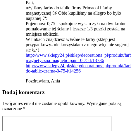
Pati,
użyliśmy farby do tablic firmy Primacol i farby
magnetycznej 🙂 Obie kupiliśmy na allegro bo było
najtaniej 🙂
Pojemność 0,75 l spokojnie wystarczyła na dwukrotne
pomalowanie tej ściany i jeszcze 1/3 puszki została na
mniejsze tabliczki.
W linkach znajdziesz właśnie te farby (sklep jest
przypadkowy- nie korzystałam z niego więc nie sugeruj
się 🙂 )
http://www.sklepy24.pl/sklep/decorations_pl/produkt/far
magnetyczna-magnetic-paint-0-75-l/13736
http://www.sklepy24.pl/sklep/decorations_pl/produkt/far
do-tablic-czarna-0-75-l/14256
Pozdrawiam, Ania
Dodaj komentarz
Twój adres email nie zostanie opublikowany.
Wymagane pola są
oznaczone
*