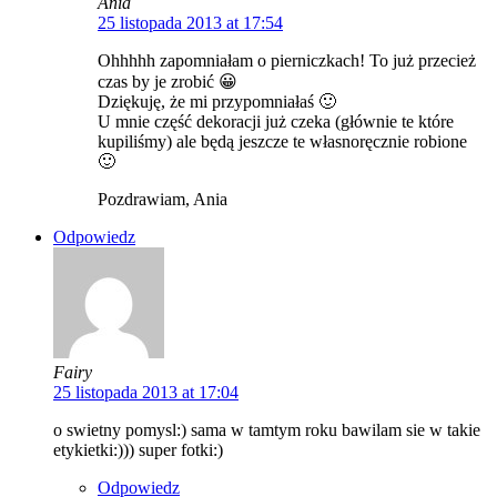
Ania
25 listopada 2013 at 17:54
Ohhhhh zapomniałam o pierniczkach! To już przecież
czas by je zrobić 😀
Dziękuję, że mi przypomniałaś 🙂
U mnie część dekoracji już czeka (głównie te które
kupiliśmy) ale będą jeszcze te własnoręcznie robione
🙂
Pozdrawiam, Ania
Odpowiedz
Fairy
25 listopada 2013 at 17:04
o swietny pomysl:) sama w tamtym roku bawilam sie w takie
etykietki:))) super fotki:)
Odpowiedz