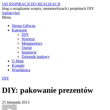
OD INSPIRACJI DO REALIZACJI
blog o urządzaniu wnętrz, metamorfozach i projektach DIY
Subskrybuj
Menu
Strona Główna
Kategorie
DIY
Wnętrza
Metamorfozy
Ogród
Inspiracje
Dziennik budowy
O Mnie
Kontakt
Współpraca
DIY
DIY: pakowanie prezentów
25 listopada 2013