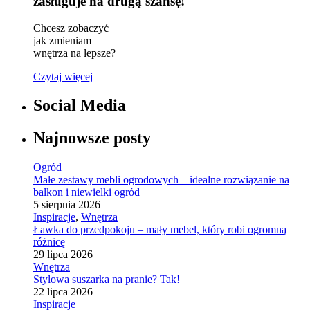
zasługuje na drugą szansę!
Chcesz zobaczyć
jak zmieniam
wnętrza na lepsze?
Czytaj więcej
Social Media
Najnowsze posty
Ogród
Małe zestawy mebli ogrodowych – idealne rozwiązanie na
balkon i niewielki ogród
5 sierpnia 2026
Inspiracje
,
Wnętrza
Ławka do przedpokoju – mały mebel, który robi ogromną
różnicę
29 lipca 2026
Wnętrza
Stylowa suszarka na pranie? Tak!
22 lipca 2026
Inspiracje