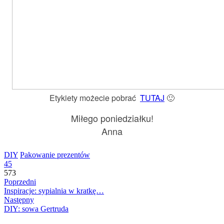
Etykiety możecie pobrać
TUTAJ
🙂
Miłego poniedziałku!
Anna
DIY
Pakowanie prezentów
45
573
Poprzedni
Inspiracje: sypialnia w kratkę…
Następny
DIY: sowa Gertruda