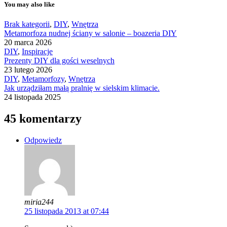
You may also like
Brak kategorii
,
DIY
,
Wnętrza
Metamorfoza nudnej ściany w salonie – boazeria DIY
20 marca 2026
DIY
,
Inspiracje
Prezenty DIY dla gości weselnych
23 lutego 2026
DIY
,
Metamorfozy
,
Wnętrza
Jak urządziłam małą pralnię w sielskim klimacie.
24 listopada 2025
45 komentarzy
Odpowiedz
miria244
25 listopada 2013 at 07:44