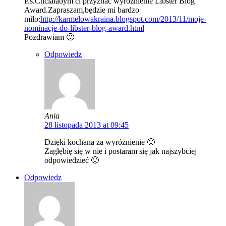
P.s.Chciałabym ci przyznać wyróżnienie Libster Blog
Award.Zapraszam,będzie mi bardzo
miło:
http://karmelowakraina.blogspot.com/2013/11/moje-
nominacje-do-libster-blog-award.html
Pozdrawiam 🙂
Odpowiedz
Ania
28 listopada 2013 at 09:45
Dzięki kochana za wyróżnienie 🙂
Zagłębię się w nie i postaram się jak najszybciej
odpowiedzieć 🙂
Odpowiedz