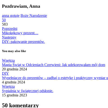
Pozdrawiam, Anna
anna gotuje
Boże Narodzenie
50
583
Poprzedni
Mikołajkowy prezent…
Następny
DIY: pakowanie prezentów.
You may also like
Wnętrza
Magia Świąt w Odcieniach Czerwieni: Jak udekorowałam mój dom
20 grudnia 2024
DIY
Wypełniacze do prezentów – zadbaj o estetykę i praktyczny wymia
4 grudnia 2024
Wnętrza
Sypialnia w świątecznej odsłonie.
15 grudnia 2023
50 komentarzy