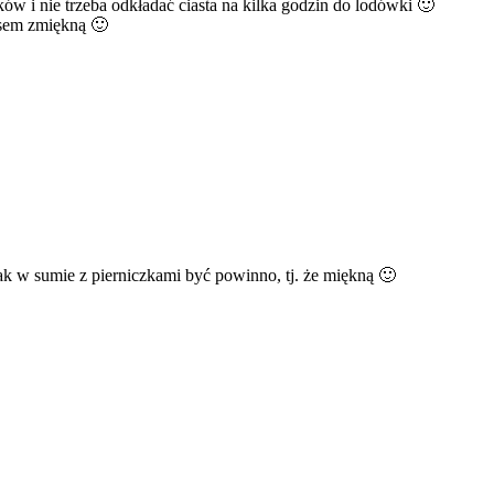
ów i nie trzeba odkładać ciasta na kilka godzin do lodówki 🙂
asem zmiękną 🙂
tak w sumie z pierniczkami być powinno, tj. że miękną 🙂