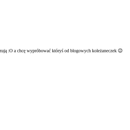
pokazują :O a chcę wypróbować któryś od blogowych koleżaneczek 😉