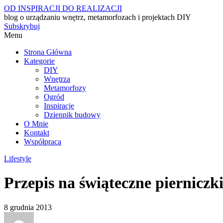
OD INSPIRACJI DO REALIZACJI
blog o urządzaniu wnętrz, metamorfozach i projektach DIY
Subskrybuj
Menu
Strona Główna
Kategorie
DIY
Wnętrza
Metamorfozy
Ogród
Inspiracje
Dziennik budowy
O Mnie
Kontakt
Współpraca
Lifestyle
Przepis na świąteczne pierniczki
8 grudnia 2013