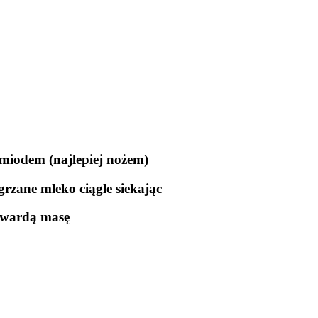
 miodem (najlepiej nożem)
zane mleko ciągle siekając
 twardą masę