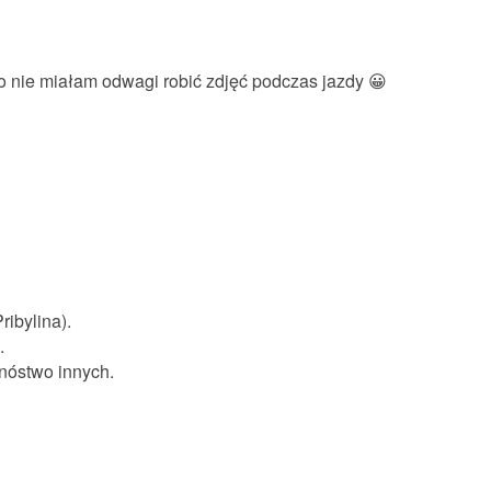
o nie miałam odwagi robić zdjęć podczas jazdy 😀
ibylina).
.
nóstwo innych.