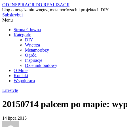
OD INSPIRACJI DO REALIZACJI
blog o urządzaniu wnętrz, metamorfozach i projektach DIY
Subskrybuj
Menu
Strona Główna
Kategorie
DIY
Wnętrza
Metamorfozy
Ogród
Inspiracje
Dziennik budowy
O Mnie
Kontakt
Współpraca
Lifestyle
20150714 palcem po mapie: wy
14 lipca 2015