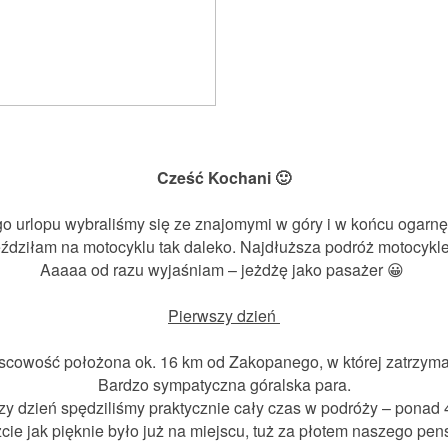
Cześć Kochani 🙂
o urlopu wybraliśmy się ze znajomymi w góry i w końcu ogarnęł
eździłam na motocyklu tak daleko. Najdłuższa podróż motocyk
Aaaaa od razu wyjaśniam – jeżdżę jako pasażer 😀
Pierwszy dzień
ejscowość położona
ok. 16 km od Zakopanego, w której zatrzyma
Bardzo sympatyczna góralska para.
zy dzień spędziliśmy praktycznie cały czas w podróży – ponad 
ie jak pięknie było już na miejscu, tuż za płotem naszego pen