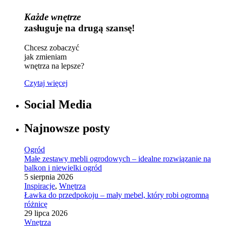
Każde wnętrze
zasługuje na drugą szansę!
Chcesz zobaczyć
jak zmieniam
wnętrza na lepsze?
Czytaj więcej
Social Media
Najnowsze posty
Ogród
Małe zestawy mebli ogrodowych – idealne rozwiązanie na
balkon i niewielki ogród
5 sierpnia 2026
Inspiracje
,
Wnętrza
Ławka do przedpokoju – mały mebel, który robi ogromną
różnicę
29 lipca 2026
Wnętrza