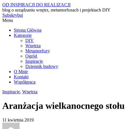
OD INSPIRACJI DO REALIZACJI
blog o urządzaniu wnętrz, metamorfozach i projektach DIY
Subskrybuj
Menu
Strona Główna
Kategorie
DIY
Wnętrza
Metamorfozy
Ogród
Inspiracje
Dziennik budowy
O Mnie
Kontakt
Współpraca
Inspiracje
,
Wnętrza
Aranżacja wielkanocnego stołu
11 kwietnia 2019