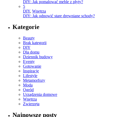
DIY: Jak pomalować meble z płyty?
5
DIY
,
Wnętrza
DIY: Jak odnowić stare drewniane schody?
Kategorie
Beauty
Brak kategorii
DIY
Dla domu
Dziennik budowy
Eventy
Gotowanie
Inspiracje
Lifestyle
Metamorfozy
Moda
Ogród
Urządzenia domowe
Wnętrza
Zwierzęta
Najnowsze posty