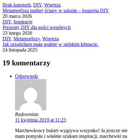
Brak kategorii
,
DIY
,
Wnętrza
Metamorfoza nudnej ściany w salonie – boazeria DIY
20 marca 2026
DIY
,
Inspiracje
Prezenty DIY dla gości weselnych
23 lutego 2026
DIY
,
Metamorfozy
,
Wnętrza
Jak urządziłam małą pralnię w sielskim klimacie.
24 listopada 2025
19 komentarzy
Odpowiedz
Radownisia
11 kwietnia 2019 at 11:23
Marchewkowy bukiet wygrywa wszystko! Ja jeszcze nie
mam pomysłu i właśnie szukam inspiracji, marchewki na