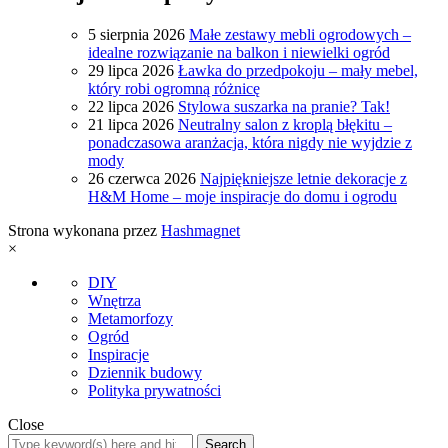
5 sierpnia 2026
Małe zestawy mebli ogrodowych –
idealne rozwiązanie na balkon i niewielki ogród
29 lipca 2026
Ławka do przedpokoju – mały mebel,
który robi ogromną różnicę
22 lipca 2026
Stylowa suszarka na pranie? Tak!
21 lipca 2026
Neutralny salon z kroplą błękitu –
ponadczasowa aranżacja, która nigdy nie wyjdzie z
mody
26 czerwca 2026
Najpiękniejsze letnie dekoracje z
H&M Home – moje inspiracje do domu i ogrodu
Strona wykonana przez
Hashmagnet
×
DIY
Wnętrza
Metamorfozy
Ogród
Inspiracje
Dziennik budowy
Polityka prywatności
Close