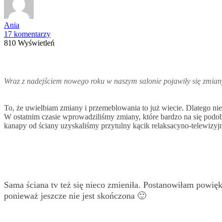
Ania
17 komentarzy
810 Wyświetleń
Wraz z nadejściem nowego roku w naszym salonie pojawiły się zmian
To, że uwielbiam zmiany i przemeblowania to już wiecie. Dlatego ni
W ostatnim czasie wprowadziliśmy zmiany, które bardzo na się podob
kanapy od ściany uzyskaliśmy przytulny kącik relaksacyno-telewizyj
Sama ściana tv też się nieco zmieniła. Postanowiłam powi
ponieważ jeszcze nie jest skończona 🙂