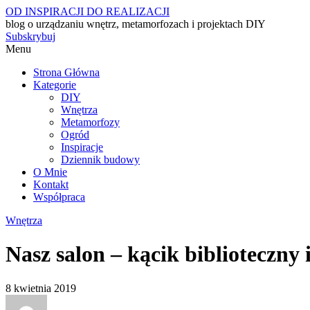
OD INSPIRACJI DO REALIZACJI
blog o urządzaniu wnętrz, metamorfozach i projektach DIY
Subskrybuj
Menu
Strona Główna
Kategorie
DIY
Wnętrza
Metamorfozy
Ogród
Inspiracje
Dziennik budowy
O Mnie
Kontakt
Współpraca
Wnętrza
Nasz salon – kącik biblioteczny
8 kwietnia 2019