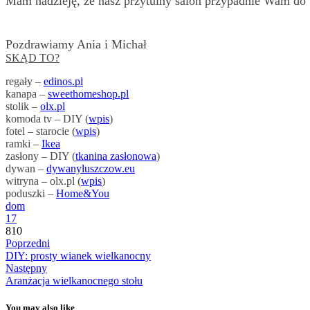
Mam nadzieję, że nasz przytulny salon przypadnie Wam do g
Pozdrawiamy Ania i Michał
SKĄD TO?
regały –
edinos.pl
kanapa –
sweethomeshop.pl
stolik –
olx.pl
komoda tv – DIY (
wpis
)
fotel – starocie (
wpis
)
ramki –
Ikea
zasłony – DIY (
tkanina zasłonowa
)
dywan –
dywanyluszczow.eu
witryna – olx.pl (
wpis
)
poduszki –
Home&You
dom
17
810
Poprzedni
DIY: prosty wianek wielkanocny
Następny
Aranżacja wielkanocnego stołu
You may also like