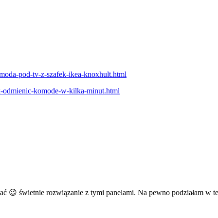
omoda-pod-tv-z-szafek-ikea-knoxhult.html
ak-odmienic-komode-w-kilka-minut.html
ć 😉 świetnie rozwiązanie z tymi panelami. Na pewno podziałam w te