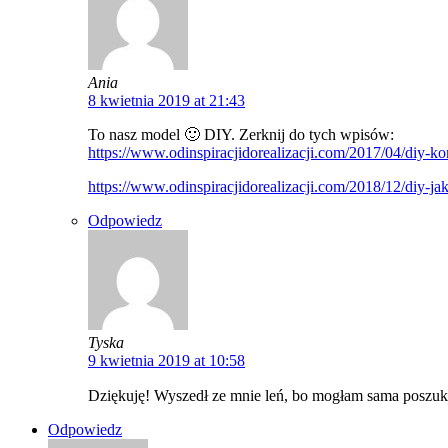
Ania
8 kwietnia 2019 at 21:43
To nasz model 🙂 DIY. Zerknij do tych wpisów:
https://www.odinspiracjidorealizacji.com/2017/04/diy-k
https://www.odinspiracjidorealizacji.com/2018/12/diy-j
Odpowiedz
Tyska
9 kwietnia 2019 at 10:58
Dziękuję! Wyszedł ze mnie leń, bo mogłam sama poszuka
Odpowiedz