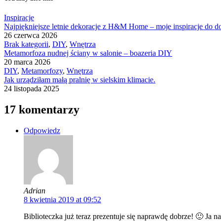
Inspiracje
Najpiękniejsze letnie dekoracje z H&M Home – moje inspiracje do d
26 czerwca 2026
Brak kategorii
,
DIY
,
Wnętrza
Metamorfoza nudnej ściany w salonie – boazeria DIY
20 marca 2026
DIY
,
Metamorfozy
,
Wnętrza
Jak urządziłam małą pralnię w sielskim klimacie.
24 listopada 2025
17 komentarzy
Odpowiedz
Adrian
8 kwietnia 2019 at 09:52
Biblioteczka już teraz prezentuje się naprawdę dobrze! 🙂 Ja n