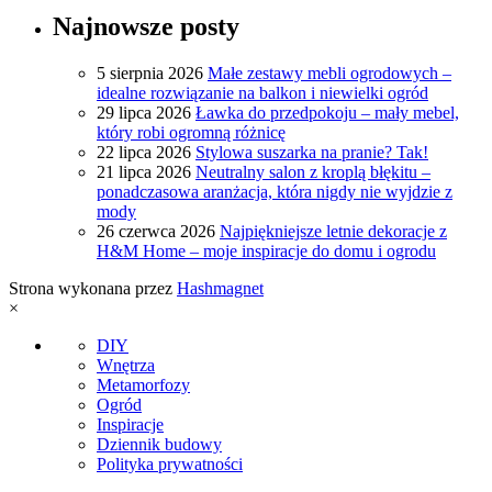
Najnowsze posty
5 sierpnia 2026
Małe zestawy mebli ogrodowych –
idealne rozwiązanie na balkon i niewielki ogród
29 lipca 2026
Ławka do przedpokoju – mały mebel,
który robi ogromną różnicę
22 lipca 2026
Stylowa suszarka na pranie? Tak!
21 lipca 2026
Neutralny salon z kroplą błękitu –
ponadczasowa aranżacja, która nigdy nie wyjdzie z
mody
26 czerwca 2026
Najpiękniejsze letnie dekoracje z
H&M Home – moje inspiracje do domu i ogrodu
Strona wykonana przez
Hashmagnet
×
DIY
Wnętrza
Metamorfozy
Ogród
Inspiracje
Dziennik budowy
Polityka prywatności