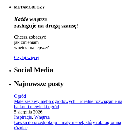
METAMORFOZY
Każde wnętrze
zasługuje na drugą szansę!
Chcesz zobaczyć
jak zmieniam
wnętrza na lepsze?
Czytaj więcej
Social Media
Najnowsze posty
Ogród
Małe zestawy mebli ogrodowych – idealne rozwiązanie na
balkon i niewielki ogród
5 sierpnia 2026
Inspiracje
,
Wnętrza
Ławka do przedpokoju – mały mebel, który robi ogromną
różnicę