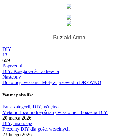
Buziaki Anna
DIY
13
659
Poprzedni
DIY: Księga Gości z drewna
Następny
Dekoracje weselne. Motyw przewodni DREWNO
You may also like
Brak kategorii
,
DIY
,
Wnętrza
Metamorfoza nudnej ściany w salonie – boazeria DIY
20 marca 2026
DIY
,
Inspiracje
Prezenty DIY dla gości weselnych
23 lutego 2026