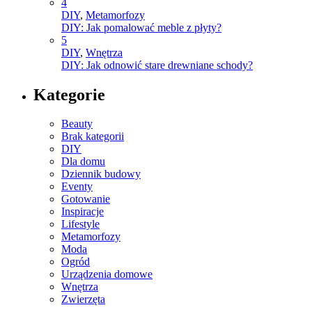
4
DIY
,
Metamorfozy
DIY: Jak pomalować meble z płyty?
5
DIY
,
Wnętrza
DIY: Jak odnowić stare drewniane schody?
Kategorie
Beauty
Brak kategorii
DIY
Dla domu
Dziennik budowy
Eventy
Gotowanie
Inspiracje
Lifestyle
Metamorfozy
Moda
Ogród
Urządzenia domowe
Wnętrza
Zwierzęta