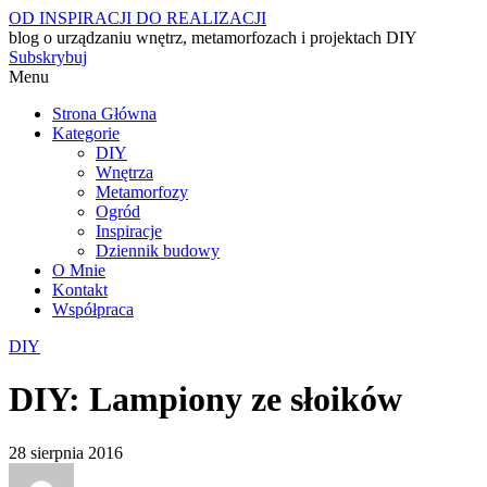
OD INSPIRACJI DO REALIZACJI
blog o urządzaniu wnętrz, metamorfozach i projektach DIY
Subskrybuj
Menu
Strona Główna
Kategorie
DIY
Wnętrza
Metamorfozy
Ogród
Inspiracje
Dziennik budowy
O Mnie
Kontakt
Współpraca
DIY
DIY: Lampiony ze słoików
28 sierpnia 2016