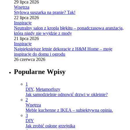
29 lipca 2026
Wnętrza
Stylowa suszarka na pranie? Tak!
22 lipca 2026
Inspiracje
Neutralny salon z kroplą błękitu – ponadczasowa aranżacja,
która nigdy nie wyjdzie z mody
21 lipca 2026
Inspiracje
Najpiękniejsze letnie dekoracje z H&M Home – moje
inspiracje do domu i ogrodu
26 czerwca 2026
Popularne Wpisy
1
DIY
,
Metamorfozy
Jak samodzielnie odnowić drzwi w okleinie?
2
Wnętrza
Meble kuchenne z IKEA – subiektywna opinia.
3
DIY
Jak zrobić osłonę grzejnika