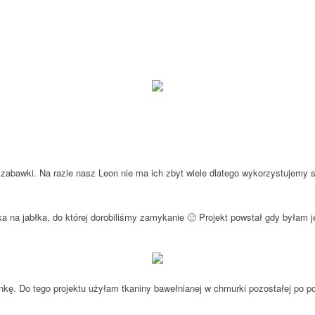
na zabawki. Na razie nasz Leon nie ma ich zbyt wiele dlatego wykorzystuje
nka na jabłka, do której dorobiliśmy zamykanie 🙂 Projekt powstał gdy był
nkę. Do tego projektu użyłam tkaniny bawełnianej w chmurki pozostałej po p