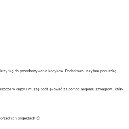
my skrzynkę do przechowywania kocyków. Dodatkowo uszyłam poduszkę,
am jeszcze w ciąży i muszę podziękować za pomoc mojemu szwagrowi, który
oprzednich projektach 🙂