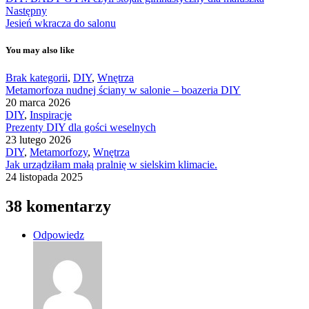
Następny
Jesień wkracza do salonu
You may also like
Brak kategorii
,
DIY
,
Wnętrza
Metamorfoza nudnej ściany w salonie – boazeria DIY
20 marca 2026
DIY
,
Inspiracje
Prezenty DIY dla gości weselnych
23 lutego 2026
DIY
,
Metamorfozy
,
Wnętrza
Jak urządziłam małą pralnię w sielskim klimacie.
24 listopada 2025
38 komentarzy
Odpowiedz