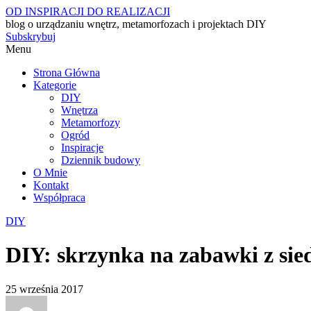
OD INSPIRACJI DO REALIZACJI
blog o urządzaniu wnętrz, metamorfozach i projektach DIY
Subskrybuj
Menu
Strona Główna
Kategorie
DIY
Wnętrza
Metamorfozy
Ogród
Inspiracje
Dziennik budowy
O Mnie
Kontakt
Współpraca
DIY
DIY: skrzynka na zabawki z sie
25 września 2017