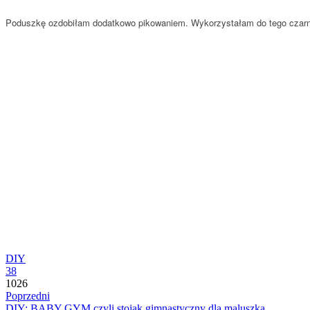
Poduszkę ozdobiłam dodatkowo pikowaniem. Wykorzystałam do tego czarne
DIY
38
1026
Poprzedni
DIY: BABY GYM czyli stojak gimnastyczny dla maluszka