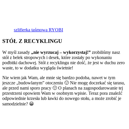
szlifierka taśmowa RYOBI
STÓŁ Z RECYKLINGU
W myśl zasady
„nie wyrzucaj – wykorzystaj!”
zrobiliśmy nasz
stół z belek stropowych i desek, które zostały po wykonaniu
podbitki dachowej. Stół z recyklingu nie dość, że jest w duchu zero
waste, to w dodatku wygląda świetnie!
Nie wiem jak Wam, ale mnie się bardzo podoba, nawet w tym
jeszcze „budowlanym” otoczeniu 🙂 Nie mogę doczekać się tarasu,
ale przed nami sporo pracy 🙂 O planach na zagospodarowanie tej
przestrzeni opowiem Wam w osobnym wpisie. Teraz pora znaleźć
odpowiednie krzesła lub ławki do nowego stołu, a może zrobić je
samodzielnie? 😀