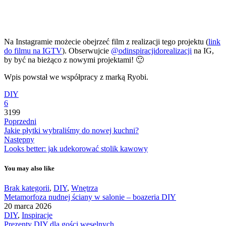
Na Instagramie możecie obejrzeć film z realizacji tego projektu (
link
do filmu na IGTV
). Obserwujcie
@odinspiracjidorealizacji
na IG,
by być na bieżąco z nowymi projektami! 🙂
Wpis powstał we współpracy z marką Ryobi.
DIY
6
3199
Poprzedni
Jakie płytki wybraliśmy do nowej kuchni?
Następny
Looks better: jak udekorować stolik kawowy
You may also like
Brak kategorii
,
DIY
,
Wnętrza
Metamorfoza nudnej ściany w salonie – boazeria DIY
20 marca 2026
DIY
,
Inspiracje
Prezenty DIY dla gości weselnych