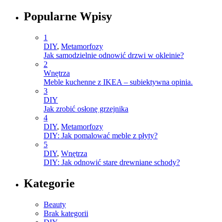
Popularne Wpisy
1
DIY
,
Metamorfozy
Jak samodzielnie odnowić drzwi w okleinie?
2
Wnętrza
Meble kuchenne z IKEA – subiektywna opinia.
3
DIY
Jak zrobić osłonę grzejnika
4
DIY
,
Metamorfozy
DIY: Jak pomalować meble z płyty?
5
DIY
,
Wnętrza
DIY: Jak odnowić stare drewniane schody?
Kategorie
Beauty
Brak kategorii