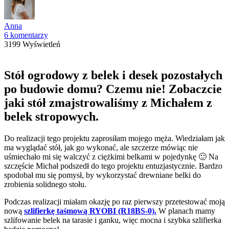
Anna
6 komentarzy
3199 Wyświetleń
Stół ogrodowy z belek i desek pozostałych
po budowie domu? Czemu nie! Zobaczcie
jaki stół zmajstrowaliśmy z Michałem z
belek stropowych.
Do realizacji tego projektu zaprosiłam mojego męża. Wiedziałam jak
ma wyglądać stół, jak go wykonać, ale szczerze mówiąc nie
uśmiechało mi się walczyć z ciężkimi belkami w pojedynkę 🙂 Na
szczęście Michał podszedł do tego projektu entuzjastycznie. Bardzo
spodobał mu się pomysł, by wykorzystać drewniane belki do
zrobienia solidnego stołu.
Podczas realizacji miałam okazję po raz pierwszy przetestować moją
nową
szlifierkę taśmową RYOBI (R18BS-0).
W planach mamy
szlifowanie belek na tarasie i ganku, więc mocna i szybka szlifierka