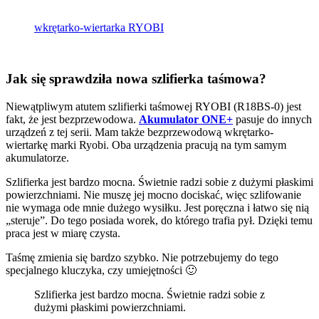
wkrętarko-wiertarka RYOBI
Jak się sprawdziła nowa szlifierka taśmowa?
Niewątpliwym atutem szlifierki taśmowej RYOBI (R18BS-0) jest
fakt, że jest bezprzewodowa.
Akumulator ONE+
pasuje do innych
urządzeń z tej serii. Mam także bezprzewodową wkrętarko-
wiertarkę marki Ryobi. Oba urządzenia pracują na tym samym
akumulatorze.
Szlifierka jest bardzo mocna. Świetnie radzi sobie z dużymi płaskimi
powierzchniami. Nie muszę jej mocno dociskać, więc szlifowanie
nie wymaga ode mnie dużego wysiłku. Jest poręczna i łatwo się nią
„steruje”. Do tego posiada worek, do którego trafia pył. Dzięki temu
praca jest w miarę czysta.
Taśmę zmienia się bardzo szybko. Nie potrzebujemy do tego
specjalnego kluczyka, czy umiejętności 🙂
Szlifierka jest bardzo mocna. Świetnie radzi sobie z
dużymi płaskimi powierzchniami.