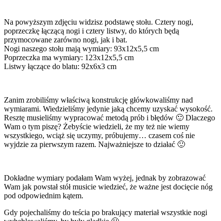
Na powyższym zdjęciu widzisz podstawę stołu. Cztery nogi,
poprzeczkę łączącą nogi i cztery listwy, do których będą
przymocowane zarówno nogi, jak i bat.
Nogi naszego stołu mają wymiary: 93x12x5,5 cm
Poprzeczka ma wymiary: 123x12x5,5 cm
Listwy łączące do blatu: 92x6x3 cm
Zanim zrobiliśmy właściwą konstrukcję główkowaliśmy nad
wymiarami. Wiedzieliśmy jedynie jaką chcemy uzyskać wysokość.
Resztę musieliśmy wypracować metodą prób i błędów 🙂 Dlaczego
Wam o tym piszę? Żebyście wiedzieli, że my też nie wiemy
wszystkiego, wciąż się uczymy, próbujemy… czasem coś nie
wyjdzie za pierwszym razem. Najważniejsze to działać 🙂
Dokładne wymiary podałam Wam wyżej, jednak by zobrazować
Wam jak powstał stół musicie wiedzieć, że ważne jest docięcie nóg
pod odpowiednim kątem.
Gdy pojechaliśmy do teścia po brakujący materiał wszystkie nogi