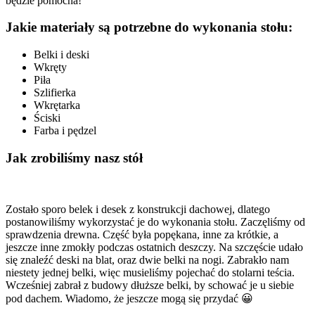
będzie pomocna!
Jakie materiały są potrzebne do wykonania stołu:
Belki i deski
Wkręty
Piła
Szlifierka
Wkrętarka
Ściski
Farba i pędzel
Jak zrobiliśmy nasz stół
Zostało sporo belek i desek z konstrukcji dachowej, dlatego
postanowiliśmy wykorzystać je do wykonania stołu. Zaczęliśmy od
sprawdzenia drewna. Część była popękana, inne za krótkie, a
jeszcze inne zmokły podczas ostatnich deszczy. Na szczęście udało
się znaleźć deski na blat, oraz dwie belki na nogi. Zabrakło nam
niestety jednej belki, więc musieliśmy pojechać do stolarni teścia.
Wcześniej zabrał z budowy dłuższe belki, by schować je u siebie
pod dachem. Wiadomo, że jeszcze mogą się przydać 😀