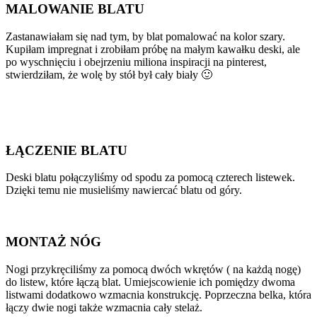
MALOWANIE BLATU
Zastanawiałam się nad tym, by blat pomalować na kolor szary.
Kupiłam impregnat i zrobiłam próbę na małym kawałku deski, ale
po wyschnięciu i obejrzeniu miliona inspiracji na pinterest,
stwierdziłam, że wolę by stół był cały biały 🙂
ŁĄCZENIE BLATU
Deski blatu połączyliśmy od spodu za pomocą czterech listewek.
Dzięki temu nie musieliśmy nawiercać blatu od góry.
MONTAŻ NÓG
Nogi przykręciliśmy za pomocą dwóch wkrętów ( na każdą nogę)
do listew, które łączą blat. Umiejscowienie ich pomiędzy dwoma
listwami dodatkowo wzmacnia konstrukcję. Poprzeczna belka, która
łączy dwie nogi także wzmacnia cały stelaż.