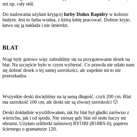
niż np. cały stół.
Do malowania użyłam kryjącej
farby Dulux Rapidry
w kolorze
białym. Jest to farba wodna, z którą lubię pracować. Dobrze kryje,
łatwo się ją nakłada i nie śmierdzi.
BLAT
Nogi były gotowe więc zabraliśmy się za przygotowanie desek na
blat. Na szczęście było w czym wybierać. Co prawda nie udało nam
się dobrać desek o tej samej szerokości, ale zupełnie mi to nie
przeszkadza.
Wszystkie deski docięliśmy na tą samą długość, czyli 200 cm. Blat
ma szerokość 100 cm, ale deski nie są równej szerokości 🙂
Deski dokładnie wyszlifowałam, tak by blat był gładki zarówno z
wierzchu, jak i od spodu. Nie znoszę gdy blat od stołu haczy mi
ubrania. Użyłam szlifierki taśmowej RYOBI (R18BS-0), papieru
ściernego o gramaturze 120.