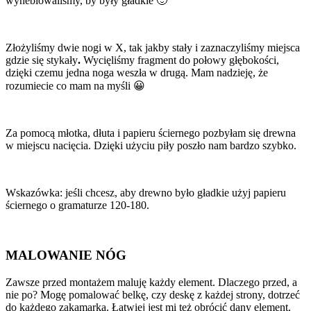
wyheblowaliśmy, by były gładkie 🙂
Złożyliśmy dwie nogi w X, tak jakby stały i zaznaczyliśmy miejsca
gdzie się stykały
.
Wycięliśmy fragment do połowy głębokości,
dzięki czemu jedna noga weszła w drugą. Mam nadzieję, że
rozumiecie co mam na myśli 😀
Za pomocą młotka, dłuta i papieru ściernego pozbyłam się drewna
w miejscu nacięcia. Dzięki użyciu piły poszło nam bardzo szybko.
Wskazówka: jeśli chcesz, aby drewno było gładkie użyj papieru
ściernego o gramaturze 120-180.
MALOWANIE NÓG
Zawsze przed montażem maluję każdy element. Dlaczego przed, a
nie po? Mogę pomalować belkę, czy deskę z każdej strony, dotrzeć
do każdego zakamarka. Łatwiej jest mi też obrócić dany element,