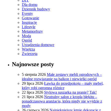
DIY
Dla domu
Dziennik budowy
Eventy
Gotowanie
Inspiracje
Lifestyle
Metamorfozy
Moda
Ogród
Urządzenia domowe
Wnętrza
Zwierzęta
Najnowsze posty
5 sierpnia 2026
Małe zestawy mebli ogrodowych –
idealne rozwiązanie na balkon i niewielki ogród
29 lipca 2026
Ławka do przedpokoju – mały mebel,
który robi ogromną różnicę
22 lipca 2026
Stylowa suszarka na pranie? Tak!
21 lipca 2026
Neutralny salon z kroplą błękitu –
ponadczasowa aranżacja, która nigdy nie wyjdzie z
mody
26 czerwca 2026
Najpiękniejsze letnie dekoracje z