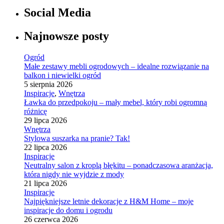
Social Media
Najnowsze posty
Ogród
Małe zestawy mebli ogrodowych – idealne rozwiązanie na
balkon i niewielki ogród
5 sierpnia 2026
Inspiracje
,
Wnętrza
Ławka do przedpokoju – mały mebel, który robi ogromną
różnicę
29 lipca 2026
Wnętrza
Stylowa suszarka na pranie? Tak!
22 lipca 2026
Inspiracje
Neutralny salon z kroplą błękitu – ponadczasowa aranżacja,
która nigdy nie wyjdzie z mody
21 lipca 2026
Inspiracje
Najpiękniejsze letnie dekoracje z H&M Home – moje
inspiracje do domu i ogrodu
26 czerwca 2026