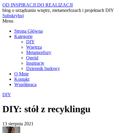
OD INSPIRACJI DO REALIZACJI
blog o urządzaniu wnętrz, metamorfozach i projektach DIY
Subskrybuj
Menu
Strona Główna
Kategorie
DIY
Wnętrza
Metamorfozy
Ogród
Inspiracje
Dziennik budowy
O Mnie
Kontakt
Współpraca
DIY
DIY: stół z recyklingu
13 sierpnia 2021