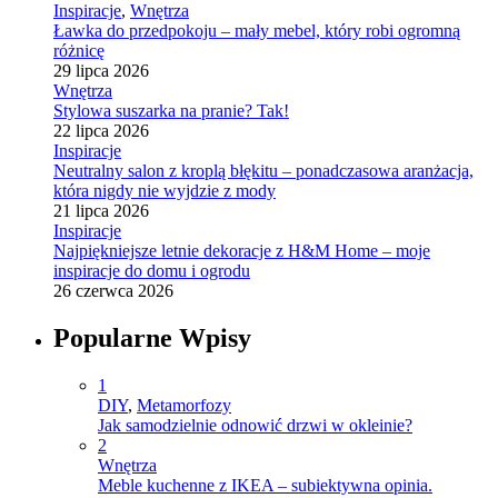
Inspiracje
,
Wnętrza
Ławka do przedpokoju – mały mebel, który robi ogromną
różnicę
29 lipca 2026
Wnętrza
Stylowa suszarka na pranie? Tak!
22 lipca 2026
Inspiracje
Neutralny salon z kroplą błękitu – ponadczasowa aranżacja,
która nigdy nie wyjdzie z mody
21 lipca 2026
Inspiracje
Najpiękniejsze letnie dekoracje z H&M Home – moje
inspiracje do domu i ogrodu
26 czerwca 2026
Popularne Wpisy
1
DIY
,
Metamorfozy
Jak samodzielnie odnowić drzwi w okleinie?
2
Wnętrza
Meble kuchenne z IKEA – subiektywna opinia.