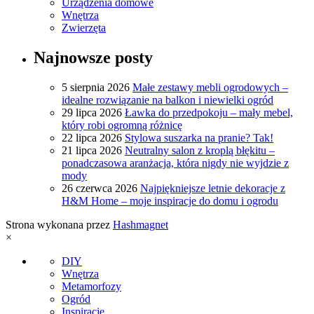
Urządzenia domowe
Wnętrza
Zwierzęta
Najnowsze posty
5 sierpnia 2026
Małe zestawy mebli ogrodowych –
idealne rozwiązanie na balkon i niewielki ogród
29 lipca 2026
Ławka do przedpokoju – mały mebel,
który robi ogromną różnicę
22 lipca 2026
Stylowa suszarka na pranie? Tak!
21 lipca 2026
Neutralny salon z kroplą błękitu –
ponadczasowa aranżacja, która nigdy nie wyjdzie z
mody
26 czerwca 2026
Najpiękniejsze letnie dekoracje z
H&M Home – moje inspiracje do domu i ogrodu
Strona wykonana przez
Hashmagnet
×
DIY
Wnętrza
Metamorfozy
Ogród
Inspiracje