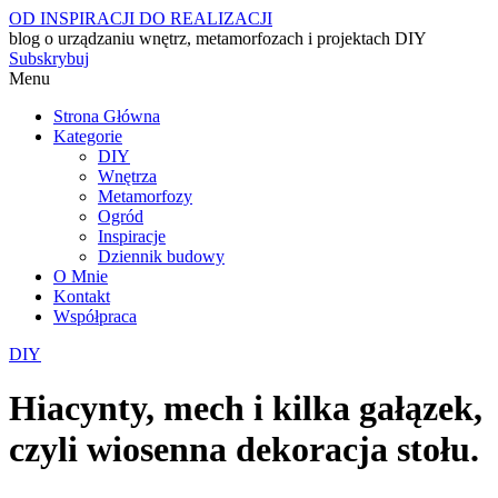
OD INSPIRACJI DO REALIZACJI
blog o urządzaniu wnętrz, metamorfozach i projektach DIY
Subskrybuj
Menu
Strona Główna
Kategorie
DIY
Wnętrza
Metamorfozy
Ogród
Inspiracje
Dziennik budowy
O Mnie
Kontakt
Współpraca
DIY
Hiacynty, mech i kilka gałązek,
czyli wiosenna dekoracja stołu.