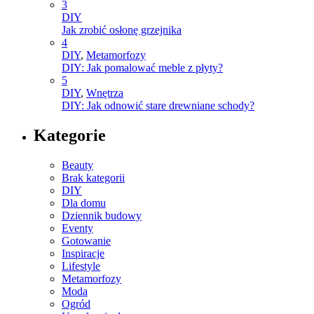
3
DIY
Jak zrobić osłonę grzejnika
4
DIY
,
Metamorfozy
DIY: Jak pomalować meble z płyty?
5
DIY
,
Wnętrza
DIY: Jak odnowić stare drewniane schody?
Kategorie
Beauty
Brak kategorii
DIY
Dla domu
Dziennik budowy
Eventy
Gotowanie
Inspiracje
Lifestyle
Metamorfozy
Moda
Ogród