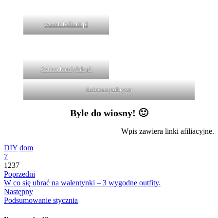
wazon beliani.pl
świeca handylab.pl
świeca z pokrywą
Byle do wiosny! 🙂
Wpis zawiera linki afiliacyjne.
DIY
dom
7
1237
Poprzedni
W co się ubrać na walentynki – 3 wygodne outfity.
Następny
Podsumowanie stycznia