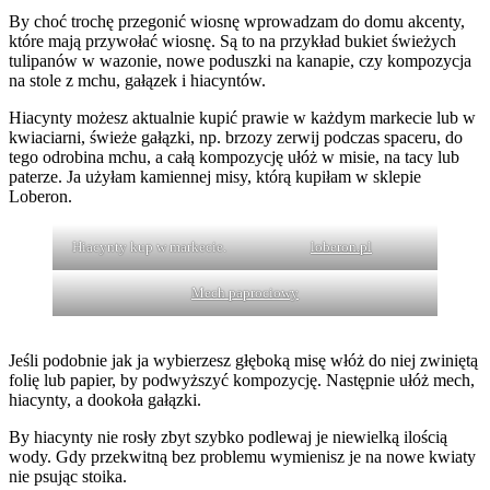
By choć trochę przegonić wiosnę wprowadzam do domu akcenty,
które mają przywołać wiosnę. Są to na przykład bukiet świeżych
tulipanów w wazonie, nowe poduszki na kanapie, czy kompozycja
na stole z mchu, gałązek i hiacyntów.
Hiacynty możesz aktualnie kupić prawie w każdym markecie lub w
kwiaciarni, świeże gałązki, np. brzozy zerwij podczas spaceru, do
tego odrobina mchu, a całą kompozycję ułóż w misie, na tacy lub
paterze. Ja użyłam kamiennej misy, którą kupiłam w sklepie
Loberon.
Hiacynty kup w markecie.
loberon.pl
Mech paprociowy
Jeśli podobnie jak ja wybierzesz głęboką misę włóż do niej zwiniętą
folię lub papier, by podwyższyć kompozycję. Następnie ułóż mech,
hiacynty, a dookoła gałązki.
By hiacynty nie rosły zbyt szybko podlewaj je niewielką ilością
wody. Gdy przekwitną bez problemu wymienisz je na nowe kwiaty
nie psując stoika.