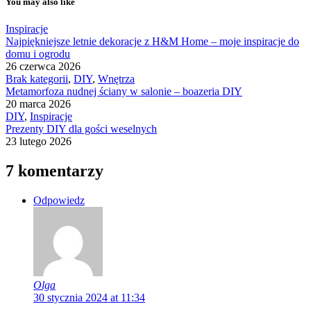
You may also like
Inspiracje
Najpiękniejsze letnie dekoracje z H&M Home – moje inspiracje do
domu i ogrodu
26 czerwca 2026
Brak kategorii
,
DIY
,
Wnętrza
Metamorfoza nudnej ściany w salonie – boazeria DIY
20 marca 2026
DIY
,
Inspiracje
Prezenty DIY dla gości weselnych
23 lutego 2026
7 komentarzy
Odpowiedz
Olga
30 stycznia 2024 at 11:34