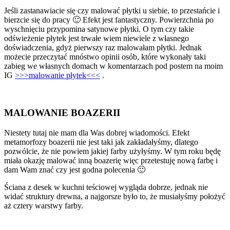
Jeśli zastanawiacie się czy malować płytki u siebie, to przestańcie i
bierzcie się do pracy 🙂 Efekt jest fantastyczny. Powierzchnia po
wyschnięciu przypomina satynowe płytki. O tym czy takie
odświeżenie płytek jest trwałe wiem niewiele z własnego
doświadczenia, gdyż pierwszy raz malowałam płytki. Jednak
możecie przeczytać mnóstwo opinii osób, które wykonały taki
zabieg we własnych domach w komentarzach pod postem na moim
IG
>>>malowanie płytek<<<
.
MALOWANIE BOAZERII
Niestety tutaj nie mam dla Was dobrej wiadomości. Efekt
metamorfozy boazerii nie jest taki jak zakładałyśmy, dlatego
pozwólcie, że nie powiem jakiej farby użyłyśmy. W tym roku będę
miała okazję malować inną boazerię więc przetestuję nową farbę i
dam Wam znać czy jest godna polecenia 🙂
Ściana z desek w kuchni teściowej wygląda dobrze, jednak nie
widać struktury drewna, a najgorsze było to, że musiałyśmy położyć
aż cztery warstwy farby.