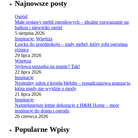
Najnowsze posty
Ogród
Małe zestawy mebli ogrodowych – idealne rozwiązanie na
balkon i niewielki ogród
5 sierpnia 2026
Inspiracje
,
Wnętrza
Ławka do przedpokoju – mały mebel, który robi ogromną
różnicę
29 lipca 2026
Wnętrza
Stylowa suszarka na pranie? Tak!
22 lipca 2026
Inspiracje
Neutralny salon z kroplą błękitu – ponadczasowa aranżacja,
która nigdy nie wyjdzie z mody
21 lipca 2026
Inspiracje
Najpiękniejsze letnie dekoracje z H&M Home – moje
inspiracje do domu i ogrodu
26 czerwca 2026
Popularne Wpisy