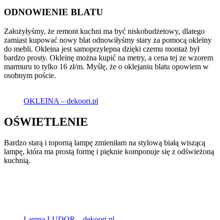
ODNOWIENIE BLATU
Założyłyśmy, że remont kuchni ma być niskobudżetowy, dlatego
zamiast kupować nowy blat odnowiłyśmy stary za pomocą okleiny
do mebli. Okleina jest samoprzylepna dzięki czemu montaż był
bardzo prosty. Okleinę można kupić na metry, a cena tej ze wzorem
marmuru to tylko 16 zł/m. Myślę, że o oklejaniu blatu opowiem w
osobnym poście.
OKLEINA – dekoori.pl
OŚWIETLENIE
Bardzo starą i toporną lampę zmieniłam na stylową białą wiszącą
lampę, która ma prostą formę i pięknie komponuje się z odświeżoną
kuchnią.
Lampa LUDOR – dekoori.pl