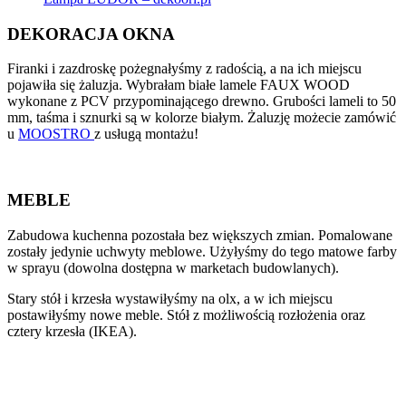
DEKORACJA OKNA
Firanki i zazdroskę pożegnałyśmy z radością, a na ich miejscu
pojawiła się żaluzja. Wybrałam białe lamele FAUX WOOD
wykonane z PCV przypominającego drewno. Grubości lameli to 50
mm, taśma i sznurki są w kolorze białym. Żaluzję możecie zamówić
u
MOOSTRO
z usługą montażu!
MEBLE
Zabudowa kuchenna pozostała bez większych zmian. Pomalowane
zostały jedynie uchwyty meblowe. Użyłyśmy do tego matowe farby
w sprayu (dowolna dostępna w marketach budowlanych).
Stary stół i krzesła wystawiłyśmy na olx, a w ich miejscu
postawiłyśmy nowe meble. Stół z możliwością rozłożenia oraz
cztery krzesła (IKEA).