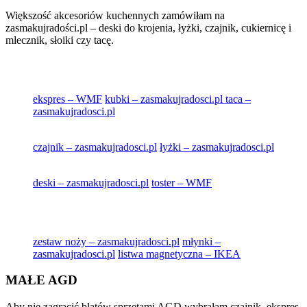
Większość akcesoriów kuchennych zamówiłam na
zasmakujradości.pl – deski do krojenia, łyżki, czajnik, cukiernicę i
mlecznik, słoiki czy tacę.
ekspres – WMF
kubki – zasmakujradosci.pl
taca –
zasmakujradosci.pl
czajnik – zasmakujradosci.pl
łyżki – zasmakujradosci.pl
deski – zasmakujradosci.pl
toster – WMF
zestaw noży – zasmakujradosci.pl
młynki –
zasmakujradosci.pl
listwa magnetyczna – IKEA
MAŁE AGD
Aby nie zagracić blatów sprzętami AGD wybrałam czajnik, ekspres