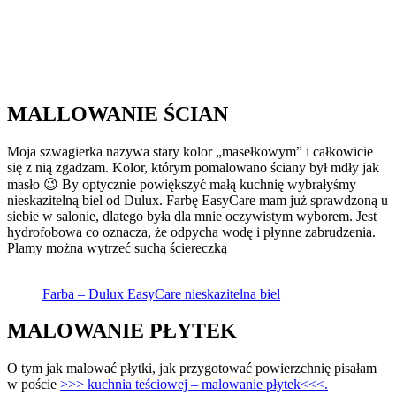
MALLOWANIE ŚCIAN
Moja szwagierka nazywa stary kolor „masełkowym” i całkowicie
się z nią zgadzam. Kolor, którym pomalowano ściany był mdły jak
masło 😉 By optycznie powiększyć małą kuchnię wybrałyśmy
nieskazitelną biel od Dulux. Farbę EasyCare mam już sprawdzoną u
siebie w salonie, dlatego była dla mnie oczywistym wyborem. Jest
hydrofobowa co oznacza, że odpycha wodę i płynne zabrudzenia.
Plamy można wytrzeć suchą ściereczką
Farba – Dulux EasyCare nieskazitelna biel
MALOWANIE PŁYTEK
O tym jak malować płytki, jak przygotować powierzchnię pisałam
w poście
>>> kuchnia teściowej – malowanie płytek<<<.