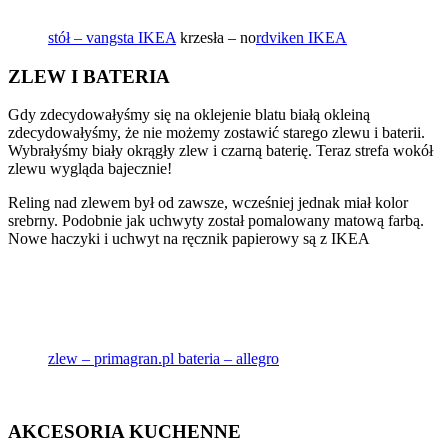
stół – vangsta IKEA
krzesła – no
rdviken IKEA
ZLEW I BATERIA
Gdy zdecydowałyśmy się na oklejenie blatu białą okleiną
zdecydowałyśmy, że nie możemy zostawić starego zlewu i baterii.
Wybrałyśmy biały okrągły zlew i czarną baterię. Teraz strefa wokół
zlewu wygląda bajecznie!
Reling nad zlewem był od zawsze, wcześniej jednak miał kolor
srebrny. Podobnie jak uchwyty został pomalowany matową farbą.
Nowe haczyki i uchwyt na ręcznik papierowy są z IKEA
zlew – primagran.pl
bateria – allegro
AKCESORIA KUCHENNE