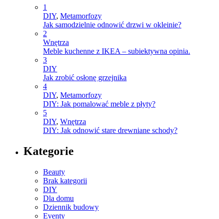
1
DIY
,
Metamorfozy
Jak samodzielnie odnowić drzwi w okleinie?
2
Wnętrza
Meble kuchenne z IKEA – subiektywna opinia.
3
DIY
Jak zrobić osłonę grzejnika
4
DIY
,
Metamorfozy
DIY: Jak pomalować meble z płyty?
5
DIY
,
Wnętrza
DIY: Jak odnowić stare drewniane schody?
Kategorie
Beauty
Brak kategorii
DIY
Dla domu
Dziennik budowy
Eventy