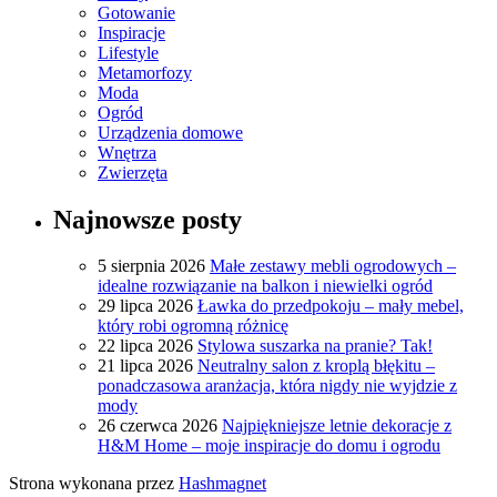
Gotowanie
Inspiracje
Lifestyle
Metamorfozy
Moda
Ogród
Urządzenia domowe
Wnętrza
Zwierzęta
Najnowsze posty
5 sierpnia 2026
Małe zestawy mebli ogrodowych –
idealne rozwiązanie na balkon i niewielki ogród
29 lipca 2026
Ławka do przedpokoju – mały mebel,
który robi ogromną różnicę
22 lipca 2026
Stylowa suszarka na pranie? Tak!
21 lipca 2026
Neutralny salon z kroplą błękitu –
ponadczasowa aranżacja, która nigdy nie wyjdzie z
mody
26 czerwca 2026
Najpiękniejsze letnie dekoracje z
H&M Home – moje inspiracje do domu i ogrodu
Strona wykonana przez
Hashmagnet