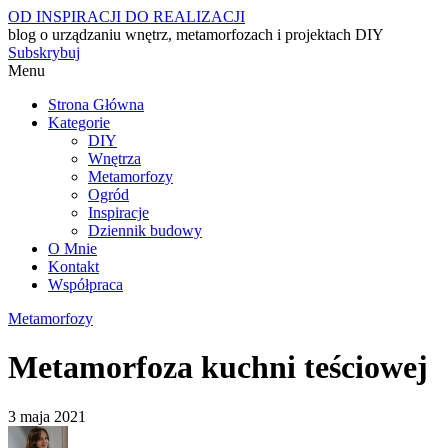
OD INSPIRACJI DO REALIZACJI
blog o urządzaniu wnętrz, metamorfozach i projektach DIY
Subskrybuj
Menu
Strona Główna
Kategorie
DIY
Wnętrza
Metamorfozy
Ogród
Inspiracje
Dziennik budowy
O Mnie
Kontakt
Współpraca
Metamorfozy
Metamorfoza kuchni teściowej
3 maja 2021