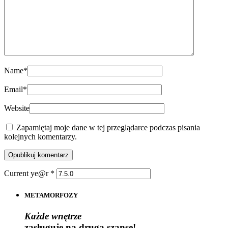
Name
*
Email
*
Website
Zapamiętaj moje dane w tej przeglądarce podczas pisania
kolejnych komentarzy.
Current ye@r
*
METAMORFOZY
Każde wnętrze
zasługuje na drugą szansę!