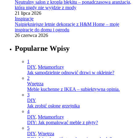
Neutralny salon z kroplą błękitu – ponadczasowa aranżacja,
która nigdy nie wyjdzie z mody
21 lipca 2026
Inspiracje
Najpiękniejsze letnie dekoracje z H&M Home – moje
inspiracje do domu i ogrodu
26 czerwca 2026
Popularne Wpisy
1
DIY
,
Metamorfozy
Jak samodzielnie odnowić drzwi w okleinie?
2
Wnętrza
Meble kuchenne z IKEA – subiektywna opinia.
3
DIY
Jak zrobić osłonę grzejnika
4
DIY
,
Metamorfozy
DIY: Jak pomalować meble z płyty?
5
DIY
,
Wnętrza