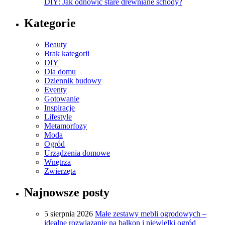
DIY: Jak odnowić stare drewniane schody?
Kategorie
Beauty
Brak kategorii
DIY
Dla domu
Dziennik budowy
Eventy
Gotowanie
Inspiracje
Lifestyle
Metamorfozy
Moda
Ogród
Urządzenia domowe
Wnętrza
Zwierzęta
Najnowsze posty
5 sierpnia 2026
Małe zestawy mebli ogrodowych –
idealne rozwiązanie na balkon i niewielki ogród