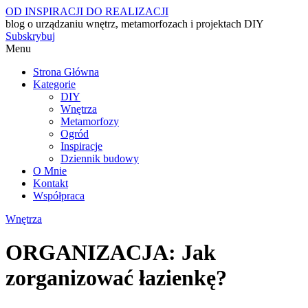
OD INSPIRACJI DO REALIZACJI
blog o urządzaniu wnętrz, metamorfozach i projektach DIY
Subskrybuj
Menu
Strona Główna
Kategorie
DIY
Wnętrza
Metamorfozy
Ogród
Inspiracje
Dziennik budowy
O Mnie
Kontakt
Współpraca
Wnętrza
ORGANIZACJA: Jak
zorganizować łazienkę?