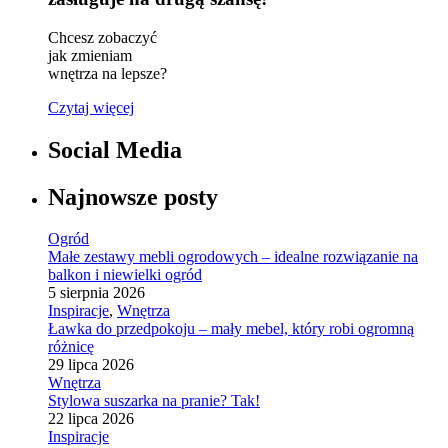
Chcesz zobaczyć
jak zmieniam
wnętrza na lepsze?
Czytaj więcej
Social Media
Najnowsze posty
Ogród
Małe zestawy mebli ogrodowych – idealne rozwiązanie na
balkon i niewielki ogród
5 sierpnia 2026
Inspiracje
,
Wnętrza
Ławka do przedpokoju – mały mebel, który robi ogromną
różnicę
29 lipca 2026
Wnętrza
Stylowa suszarka na pranie? Tak!
22 lipca 2026
Inspiracje