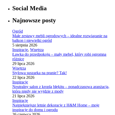
Social Media
Najnowsze posty
Ogród
Małe zestawy mebli ogrodowych – idealne rozwiązanie na
balkon i niewielki ogród
5 sierpnia 2026
Inspiracje
,
Wnętrza
Ławka do przedpokoju – mały mebel, który robi ogromną
różnicę
29 lipca 2026
Wnętrza
Stylowa suszarka na pranie? Tak!
22 lipca 2026
Inspiracje
Neutralny salon z kroplą błękitu – ponadczasowa aranżacja,
która nigdy nie wyjdzie z mody
21 lipca 2026
Inspiracje
Najpiękniejsze letnie dekoracje z H&M Home – moje
inspiracje do domu i ogrodu
26 czerwca 2026