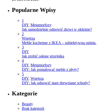
Popularne Wpisy
1
DIY
,
Metamorfozy
Jak samodzielnie odnowić drzwi w okleinie?
2
Wnętrza
Meble kuchenne z IKEA – subiektywna opinia.
3
DIY
Jak zrobić osłonę grzejnika
4
DIY
,
Metamorfozy
DIY: Jak pomalować meble z płyty?
5
DIY
,
Wnętrza
DIY: Jak odnowić stare drewniane schody?
Kategorie
Beauty
Brak kategorii