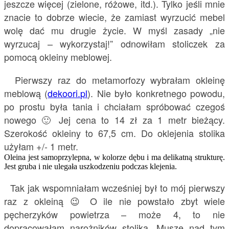
jeszcze więcej (zielone, różowe, itd.). Tylko jeśli mnie
znacie to dobrze wiecie, że zamiast wyrzucić mebel
wolę dać mu drugie życie. W myśl zasady „nie
wyrzucaj – wykorzystaj!” odnowiłam stoliczek za
pomocą okleiny meblowej.
Pierwszy raz do metamorfozy wybrałam okleinę
meblową (
dekoori.pl
). Nie było konkretnego powodu,
po prostu była tania i chciałam spróbować czegoś
nowego 🙂 Jej cena to 14 zł za 1 metr bieżący.
Szerokość okleiny to 67,5 cm. Do oklejenia stolika
użyłam +/- 1 metr.
Oleina jest samoprzylepna, w kolorze dębu i ma delikatną strukturę.
Jest gruba i nie ulegała uszkodzeniu podczas klejenia.
Tak jak wspomniałam wcześniej był to mój pierwszy
raz z okleiną 😉 O ile nie powstało zbyt wiele
pęcherzyków powietrza – może 4, to nie
dopracowałam narożników stolika. Muszę nad tym