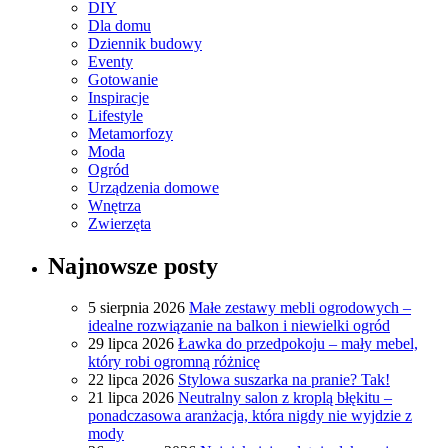
DIY
Dla domu
Dziennik budowy
Eventy
Gotowanie
Inspiracje
Lifestyle
Metamorfozy
Moda
Ogród
Urządzenia domowe
Wnętrza
Zwierzęta
Najnowsze posty
5 sierpnia 2026
Małe zestawy mebli ogrodowych –
idealne rozwiązanie na balkon i niewielki ogród
29 lipca 2026
Ławka do przedpokoju – mały mebel,
który robi ogromną różnicę
22 lipca 2026
Stylowa suszarka na pranie? Tak!
21 lipca 2026
Neutralny salon z kroplą błękitu –
ponadczasowa aranżacja, która nigdy nie wyjdzie z
mody