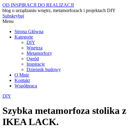
OD INSPIRACJI DO REALIZACJI
blog o urządzaniu wnętrz, metamorfozach i projektach DIY
Subskrybuj
Menu
Strona Główna
Kategorie
DIY
Wnętrza
Metamorfozy
Ogród
Inspiracje
Dziennik budowy
O Mnie
Kontakt
Współpraca
DIY
Szybka metamorfoza stolika z
IKEA LACK.